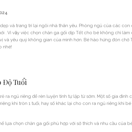
2024
dẹp và trang trí lại ngôi nhà thân yêu. Phòng ngủ của các con c
 mới . Vì vậy việc chọn chăn ga gối dịp Tết cho bé không chỉ là
và yêu quý không gian của mình hơn. Bé hào hứng đón chờ T
 nhé!
 Độ Tuổi
 ra ngủ riêng để rèn luyện tính tự lập từ sớm. Một số gia đình
êng khi tròn 1 tuổi, hay số khác lại cho con ra ngủ riêng khi bé 
hể lựa chọn chăn ga gối phù hợp với sở thích và nhu cầu của bé