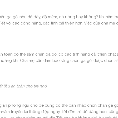
hăn ga gối như độ dày, độ mềm, có nóng hay không? Khi nắm b
với các công năng, đặc tính cải thiện hơn. Việc của cha mẹ giơ
oàn toàn có thể sắm chăn ga gối có các tính năng cải thiện chất
áng khí. Cha mẹ cần đảm bảo rằng chăn ga gối được chọn sẽ
liệu an toàn cho trẻ nhỏ
ian phòng ngủ cho bé cũng có thể cân nhắc chọn chăn ga gối
, nhằm truyền tải thông điệp ngày Tết đến trẻ dễ dàng hơn, cũ