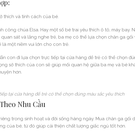
Hợp:
ở thích và tính cách của bé.
h công chúa Elsa. Hay một số bé trai yêu thích ô tô, máy bay. Nh
y quan sát và lắng nghe trẻ, ba mẹ có thể lựa chọn chăn ga gối
 là một niềm vui lớn cho con trẻ.
 dẫn con đi lựa chọn trực tiếp tại cửa hàng để trẻ có thể chọn 
trọng sở thích của con sẽ giúp mối quan hệ giữa ba mẹ và bé kh
chuyện hơn.
iếp tại cửa hàng để trẻ có thể chọn đúng màu sắc yêu thích
 Theo Nhu Cầu
 riêng trong sinh hoạt và đời sống hàng ngày. Mua chăn ga gối d
g của bé, từ đó giúp cải thiện chất lượng giấc ngủ tốt hơn.