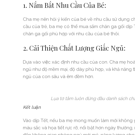
1. Nắm Bắt Nhu Cầu Của Bé:
Cha mẹ nên hỏi ý kiến của bé về nhu cầu sử dụng c
cầu của trẻ, ba mẹ có thể mua sắm chăn ga gối dịp Tết 
chăn ga gối phù hợp với nhu cầu của bé thôi.
2. Cải Thiện Chất Lượng Giấc Ngủ:
Dựa vào việc xác định nhu cầu của con. Cha mẹ h
ngủ như độ mềm mại, độ dày phù hợp, và khả năng tho
ngủ của con sâu và êm đềm hơn.
Lụa tơ tằm luôn đứng đầu danh sách chất 
Kết luận
Vào dịp Tết, nếu ba mẹ mong muốn làm mới không g
màu sắc và họa tiết rực rỡ, nổi bật hơn ngày thường