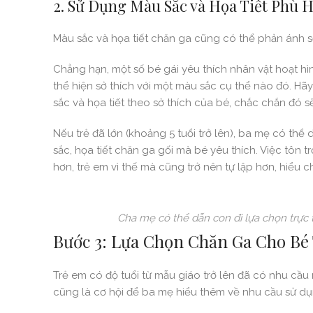
2. Sử Dụng Màu Sắc và Họa Tiết Phù 
Màu sắc và họa tiết chăn ga cũng có thể phản ánh s
Chẳng hạn, một số bé gái yêu thích nhân vật hoạt hìn
thể hiện sở thích với một màu sắc cụ thể nào đó. Hã
sắc và họa tiết theo sở thích của bé, chắc chắn đó sẽ
Nếu trẻ đã lớn (khoảng 5 tuổi trở lên), ba mẹ có thể
sắc, họa tiết chăn ga gối mà bé yêu thích. Việc tôn 
hơn, trẻ em vì thế mà cũng trở nên tự lập hơn, hiểu 
Cha mẹ có thể dẫn con đi lựa chọn trực t
Bước 3: Lựa Chọn Chăn Ga Cho Bé
Trẻ em có độ tuổi từ mẫu giáo trở lên đã có nhu cầu
cũng là cơ hội để ba mẹ hiểu thêm về nhu cầu sử dụn