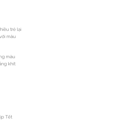
iều trẻ lại
 với màu
đúng màu
ắng khít
ịp Tết