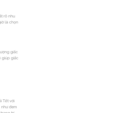
ắt rõ nhu
̀ là chọn
 lượng giấc
 giúp giấc
 Tết với
ng như đem