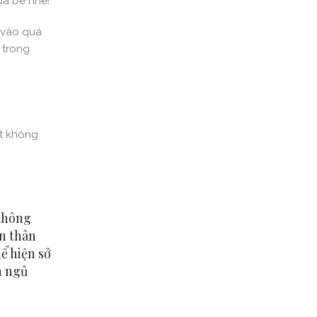
ủa bé nhé!
ia vào quá
̉ trong
ột không
 thông
ản thân
hể hiện sở
an ngủ