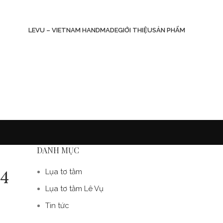
LEVU – VIETNAM HANDMADE
GIỚI THIỆU
SẢN PHẨM
DANH MỤC
24
Lụa tơ tằm
Lụa tơ tằm Lê Vụ
Tin tức