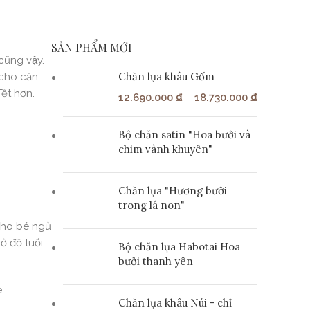
SẢN PHẨM MỚI
ũng vậy.
Chăn lụa khâu Gốm
m cho căn
ết hơn.
12.690.000
₫
–
18.730.000
₫
Bộ chăn satin "Hoa bưởi và
chim vành khuyên"
Chăn lụa "Hương bưởi
trong lá non"
 cho bé ngủ
ở độ tuổi
Bộ chăn lụa Habotai Hoa
bưởi thanh yên
.
Chăn lụa khâu Núi - chỉ