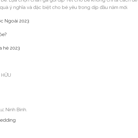
. Lựa chọn chăn ga gối dịp Tết cho bé không chỉ là cách để t
uà ý nghĩa và đặc biệt cho bé yêu trong dịp đầu năm mới.
c Ngoài 2023
ỏe?
a hè 2023
Ở HỮU
ư, Ninh Bình.
Bedding