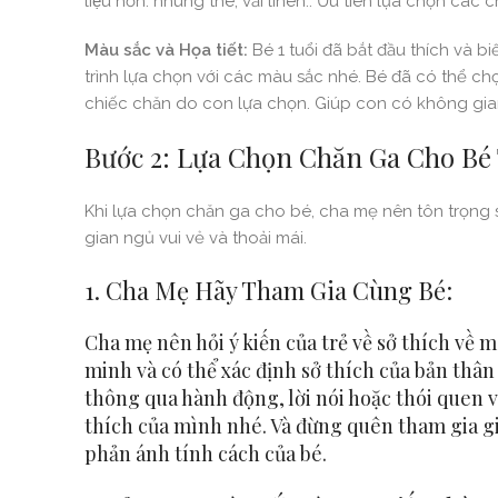
liệu hơn: nhung the, vải linen.. Ưu tiên lựa chọn cá
Màu sắc và Họa tiết:
Bé 1 tuổi đã bắt đầu thích va
trình lựa chọn với các màu sắc nhé. Bé đã có thể ch
chiếc chăn do con lựa chọn. Giúp con có không 
Bước 2: Lựa Chọn Chăn Ga Cho Bé 
Khi lựa chọn chăn ga cho bé, cha mẹ nên tôn trọng sở
gian ngủ vui vẻ và thoải mái.
1. Cha Mẹ Hãy Tham Gia Cùng Bé:
Cha mẹ nên hỏi ý kiến của trẻ về sở thích về 
minh và có thể xác định sở thích của bản thân 
thông qua hành động, lời nói hoặc thói quen vui
thích của mình nhé. Và đừng quên tham gia giu
phản ánh tính cách của bé.