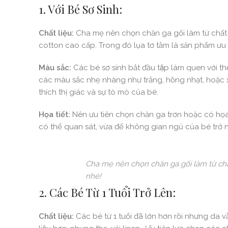
1. Với Bé Sơ Sinh:
Chất liệu:
Cha mẹ nên chọn chăn ga gối làm từ chất l
cotton cao cấp. Trong đó lụa tơ tằm là sản phẩm ưu 
Màu sắc:
Các bé sơ sinh bắt đầu tập làm quen với 
các màu sắc nhẹ nhàng như trắng, hồng nhạt, hoặc x
thích thị giác và sự tò mò của bé.
Họa tiết:
Nên ưu tiên chọn chăn ga trơn hoặc có họa tiết 
có thể quan sát, vừa để không gian ngủ của bé trở 
Cha mẹ nên chọn chăn ga gối làm từ chấ
nhé!
2. Các Bé Từ 1 Tuổi Trở Lên:
Chất liệu:
Các bé từ 1 tuổi đã lớn hơn rồi nhưng da