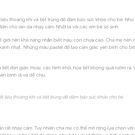
iệu thoáng khí và tiệt trùng để đảm bảo sức khỏe cho bé. Như lu
tiên cho làn da nhạy cảm. Nhất là với các em bé sơ sinh
thế giới nên khả năng nhận biết màu còn chưa cao. Cha mẹ nên
anh nhạt… Những màu pastel để tạo cảm giác yên bình cho bé. 
đơn giản. Hoặc các hình khối, họa tiết không quá rườm rà. V
nên bình dị và dễ chịu.
t liệu thoáng khí và tiệt trùng để đảm bảo sức khỏe cho bé
 vẫn rất nhạy cảm. Tuy nhiên cha mẹ có thể mở rộng lựa chọn với 