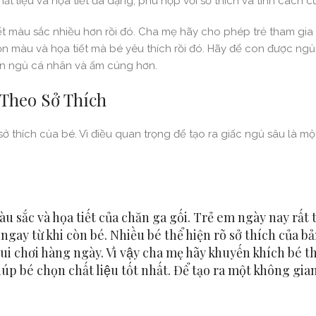
c chất liệu và họa tiết đa dạng, phù hợp với sở thích và tính cách c
̀ biết màu sắc nhiều hơn rồi đó. Cha mẹ hãy cho phép trẻ tham g
ọn màu và họa tiết mà bé yêu thích rồi đó. Hãy để con được ngu
gian ngủ cá nhân và ấm cúng hơn.
Theo Sở Thích
 thích của bé. Vì điều quan trọng để tạo ra giấc ngủ sâu là m
màu sắc và họa tiết của chăn ga gối. Trẻ em ngày nay rất
ngay từ khi còn bé. Nhiều bé thể hiện rõ sở thích của b
 chơi hàng ngày. Vì vậy cha mẹ hãy khuyến khích bé t
́p bé chọn chất liệu tốt nhất. Để tạo ra một không gi