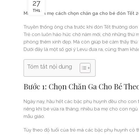
27
TH1
Mách cha mẹ cách chọn chăn ga cho bé đón Tết 
Truyền thống ông cha trước khi đón Tết thường don 
Trẻ con luôn háo hức chờ năm mới, chờ những thứ
phòng thêm xinh đẹp. Mà còn giúp bé cảm thấy thú vị 
Dưới đây là một số gợi ý Levu đưa ra, cùng tham khảo
Tóm tắt nội dung
Bước 1: Chọn Chăn Ga Cho Bé Theo
Ngày nay, hầu hết các bậc phụ huynh đều cho con trẻ
riêng khi bé vừa ra tháng, nhiều ba mẹ cho con ngủ ri
mẫu giáo.
Tùy theo độ tuổi của trẻ mà các bậc phụ huynh có t