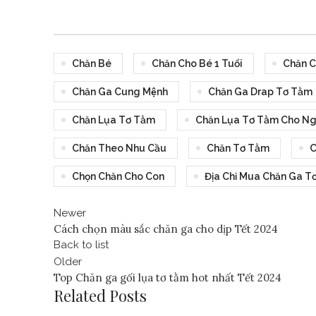
Chăn Bé
Chăn Cho Bé 1 Tuổi
Chăn C
Chăn Ga Cung Mệnh
Chăn Ga Drap Tơ Tằm
Chăn Lụa Tơ Tằm
Chăn Lụa Tơ Tằm Cho Ngư
Chăn Theo Nhu Cầu
Chăn Tơ Tằm
C
Chọn Chăn Cho Con
Địa Chỉ Mua Chăn Ga T
Newer
Cách chọn màu sắc chăn ga cho dịp Tết 2024
Back to list
Older
Top Chăn ga gối lụa tơ tằm hot nhất Tết 2024
Related Posts