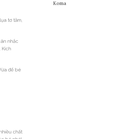
Koma
̣a tơ tằm,
 cân nhắc
Kích
ừa để bé
nhiều chất