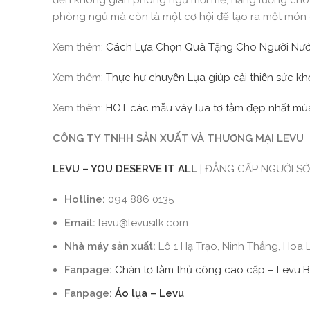
đến không gian phòng ngủ mới mẻ, năng lượng cho bé
phòng ngủ mà còn là một cơ hội để tạo ra một món q
Xem thêm:
Cách Lựa Chọn Quà Tặng Cho Người Nướ
Xem thêm:
Thực hư chuyện Lụa giúp cải thiện sức kh
Xem thêm:
HOT các mẫu váy lụa tơ tằm đẹp nhất mù
CÔNG TY TNHH SẢN
XUẤT
VÀ THƯƠNG MẠI LEVU
LEVU – YOU DESERVE
IT
ALL
| ĐẲNG CẤP NGƯỜI S
Hotline:
094 886 0135
Email:
levu@levusilk.com
Nhà máy sản xuất:
Lô 1 Hạ Trạo, Ninh Thắng, Hoa L
Fanpage:
Chăn tơ tằm thủ công cao cấp – Levu 
Fanpage:
Áo lụa – Levu