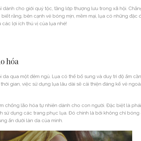
hỉ dành cho giới quý tộc, tầng lớp thượng lưu trong xã hội. Chẳn
t ai biết rằng, bên cạnh vẻ bóng mịn, mềm mại, lụa có những đặc
các lợi ích thú vị của lụa nhé!
ão hóa
ỏi da qua một đêm ngủ. Lụa có thể bổ sung và duy trì độ ẩm cần
thời gian, việc sử dụng lụa lâu dài sẽ cải thiện đáng kể vẻ ngoà
ẩm chống lão hóa tự nhiên dành cho con người. Đặc biệt là phái
ch sử dụng các trang phục lụa. Đó chính là bởi không chỉ bóng
rung ẩn dưới làn da của mình.