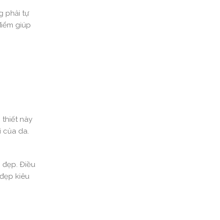
g phải tự
 điểm giúp
 thiết này
i của da.
 đẹp. Điều
 đẹp kiêu