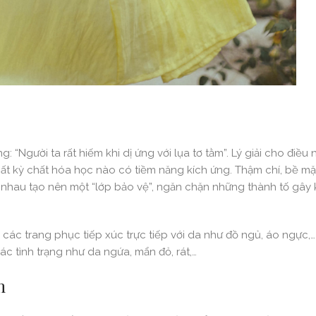
: “Người ta rất hiếm khi dị ứng với lụa tơ tằm”. Lý giải cho điều
t kỳ chất hóa học nào có tiềm năng kích ứng. Thậm chí, bề mặt
t nhau tạo nên một “lớp bảo vệ”, ngăn chặn những thành tố gây 
ác trang phục tiếp xúc trực tiếp với da như đồ ngủ, áo ngực,…
ác tình trạng như da ngứa, mẩn đỏ, rát,…
m