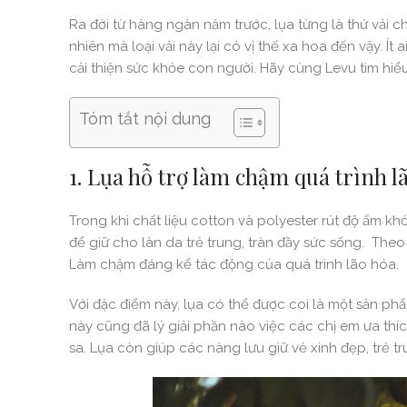
Ra đời từ hàng ngàn năm trước, lụa từng là thứ vải c
nhiên mà loại vải này lại có vị thế xa hoa đến vậy. Í
cải thiện sức khỏe con người. Hãy cùng Levu tìm hiểu 
Tóm tắt nội dung
1. Lụa hỗ trợ làm chậm quá trình l
Trong khi chất liệu cotton và polyester rút độ ẩm kh
để giữ cho làn da trẻ trung, tràn đầy sức sống. Theo 
Làm chậm đáng kể tác động của quá trình lão hóa.
Với đặc điểm này, lụa có thể được coi là một sản ph
này cũng đã lý giải phần nào việc các chị em ưa thí
sa. Lụa còn giúp các nàng lưu giữ vẻ xinh đẹp, trẻ t