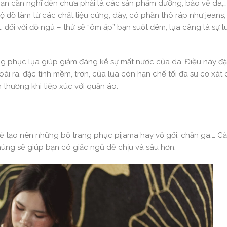
 bạn cần nghĩ đến chưa phải là các sản phẩm dưỡng, bảo vệ da,
ồ làm từ các chất liệu cứng, dày, có phần thô ráp như jeans, 
t, đối với đồ ngủ – thứ sẽ “ôm ấp” bạn suốt đêm, lụa càng là sự 
ang phục lụa giúp giảm đáng kể sự mất nước của da. Điều này đặ
i ra, đặc tính mềm, trơn, của lụa còn hạn chế tối đa sự cọ xát c
n thương khi tiếp xúc với quần áo.
để tạo nên những bộ trang phục pijama hay vỏ gối, chăn ga,… C
úng sẽ giúp bạn có giấc ngủ dễ chịu và sâu hơn.