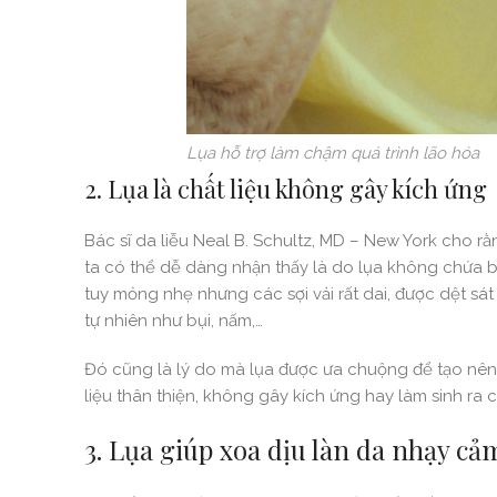
Lụa hỗ trợ làm chậm quá trình lão hóa
2. Lụa là chất liệu không gây kích ứng
Bác sĩ da liễu Neal B. Schultz, MD – New York cho rằng
ta có thể dễ dàng nhận thấy là do lụa không chứa bấ
tuy mỏng nhẹ nhưng các sợi vải rất dai, được dệt sá
tự nhiên như bụi, nấm,…
Đó cũng là lý do mà lụa được ưa chuộng để tạo nên c
liệu thân thiện, không gây kích ứng hay làm sinh ra c
3. Lụa giúp xoa dịu làn da nhạy cả