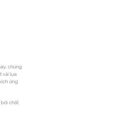
 này, chúng
 vải lụa
kích ứng
 bởi chất