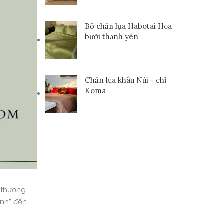
Bộ chăn lụa Habotai Hoa
bưởi thanh yên
Chăn lụa khâu Núi - chỉ
Koma
n thường
ánh” đến