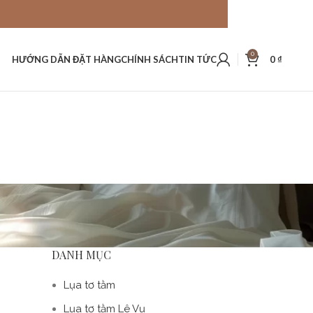
0
HƯỚNG DẪN ĐẶT HÀNG
CHÍNH SÁCH
TIN TỨC
0
₫
DANH MỤC
Lụa tơ tằm
Lụa tơ tằm Lê Vụ