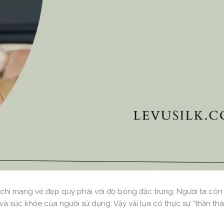
hông chỉ mang vẻ đẹp quý phái với độ bóng đặc trưng. Người ta cò
 và sức khỏe của người sử dụng. Vậy vải lụa có thực sự “thần th