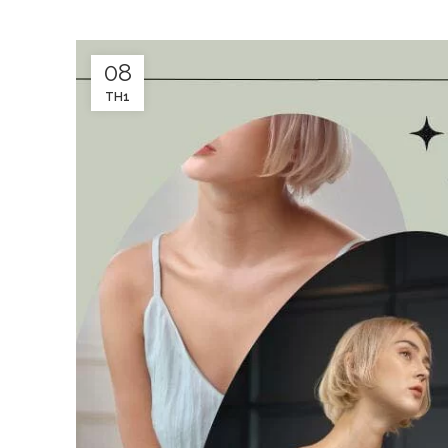
08
TH1