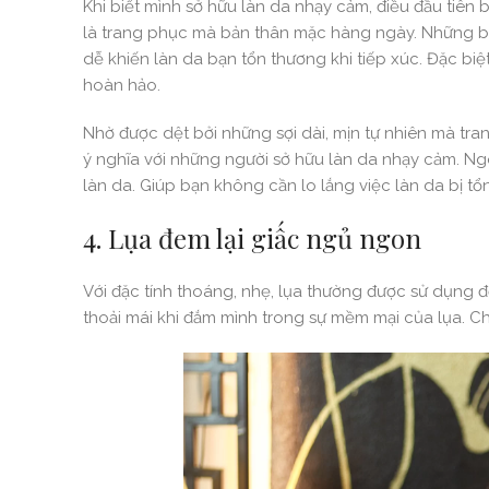
Khi biết mình sở hữu làn da nhạy cảm, điều đầu tiên
là trang phục mà bản thân mặc hàng ngày. Những bộ đ
dễ khiến làn da bạn tổn thương khi tiếp xúc. Đặc biệ
hoàn hảo.
Nhờ được dệt bởi những sợi dài, mịn tự nhiên mà tr
ý nghĩa với những người sở hữu làn da nhạy cảm. Ngoà
làn da. Giúp bạn không cần lo lắng việc làn da bị tổ
4. Lụa đem lại giấc ngủ ngon
Với đặc tính thoáng, nhẹ, lụa thường được sử dụng 
thoải mái khi đắm mình trong sự mềm mại của lụa. Ch