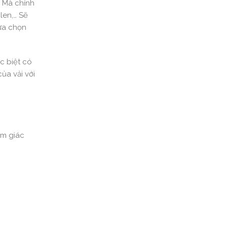
… Mà chính
len,… Sẽ
lựa chọn
c biệt có
ủa vải với
ảm giác