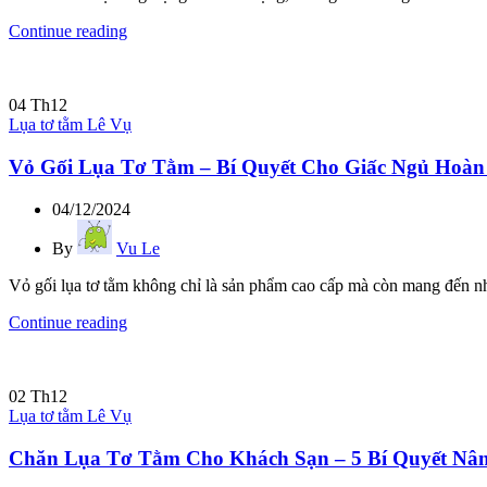
Continue reading
04
Th12
Lụa tơ tằm Lê Vụ
Vỏ Gối Lụa Tơ Tằm – Bí Quyết Cho Giấc Ngủ Hoàn
04/12/2024
By
Vu Le
Vỏ gối lụa tơ tằm không chỉ là sản phẩm cao cấp mà còn mang đến nh
Continue reading
02
Th12
Lụa tơ tằm Lê Vụ
Chăn Lụa Tơ Tằm Cho Khách Sạn – 5 Bí Quyết Nâ