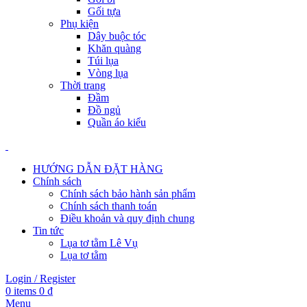
Gối tựa
Phụ kiện
Dây buộc tóc
Khăn quàng
Túi lụa
Vòng lụa
Thời trang
Đầm
Đồ ngủ
Quần áo kiểu
HƯỚNG DẪN ĐẶT HÀNG
Chính sách
Chính sách bảo hành sản phẩm
Chính sách thanh toán
Điều khoản và quy định chung
Tin tức
Lụa tơ tằm Lê Vụ
Lụa tơ tằm
Login / Register
0
items
0
₫
Menu