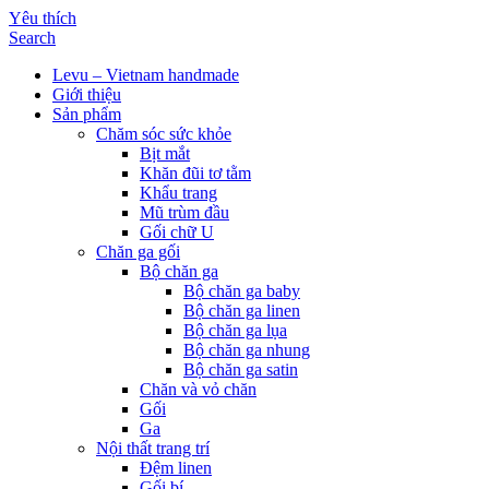
Yêu thích
Search
Levu – Vietnam handmade
Giới thiệu
Sản phẩm
Chăm sóc sức khỏe
Bịt mắt
Khăn đũi tơ tằm
Khẩu trang
Mũ trùm đầu
Gối chữ U
Chăn ga gối
Bộ chăn ga
Bộ chăn ga baby
Bộ chăn ga linen
Bộ chăn ga lụa
Bộ chăn ga nhung
Bộ chăn ga satin
Chăn và vỏ chăn
Gối
Ga
Nội thất trang trí
Đệm linen
Gối bí