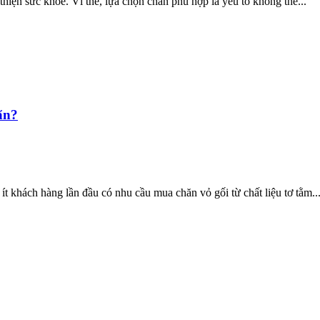
 thiện sức khỏe. Vì thế, lựa chọn chăn phù hợp là yếu tố không thể...
ẩn?
t khách hàng lần đầu có nhu cầu mua chăn vỏ gối từ chất liệu tơ tằm..