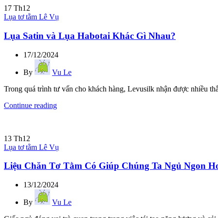
17
Th12
Lụa tơ tằm Lê Vụ
Lụa Satin và Lụa Habotai Khác Gì Nhau?
17/12/2024
By
Vu Le
Trong quá trình tư vấn cho khách hàng, Levusilk nhận được nhiều thắ
Continue reading
13
Th12
Lụa tơ tằm Lê Vụ
Liệu Chăn Tơ Tằm Có Giúp Chúng Ta Ngủ Ngon H
13/12/2024
By
Vu Le