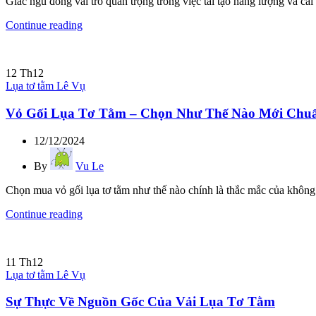
Giấc ngủ đóng vai trò quan trọng trong việc tái tạo năng lượng và cải
Continue reading
12
Th12
Lụa tơ tằm Lê Vụ
Vỏ Gối Lụa Tơ Tằm – Chọn Như Thế Nào Mới Chu
12/12/2024
By
Vu Le
Chọn mua vỏ gối lụa tơ tằm như thế nào chính là thắc mắc của không í
Continue reading
11
Th12
Lụa tơ tằm Lê Vụ
Sự Thực Về Nguồn Gốc Của Vải Lụa Tơ Tằm