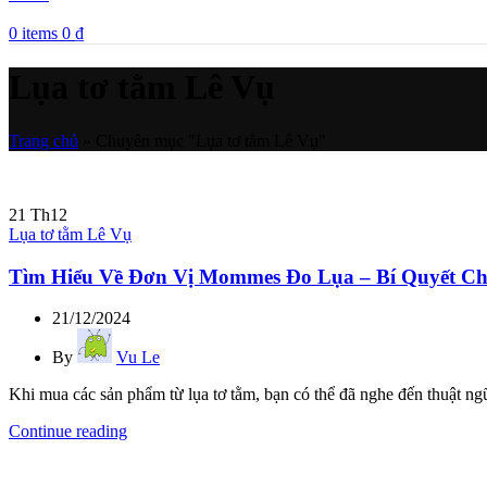
0
items
0
₫
Lụa tơ tằm Lê Vụ
Trang chủ
»
Chuyên mục "Lụa tơ tằm Lê Vụ"
21
Th12
Lụa tơ tằm Lê Vụ
Tìm Hiểu Về Đơn Vị Mommes Đo Lụa – Bí Quyết C
21/12/2024
By
Vu Le
Khi mua các sản phẩm từ lụa tơ tằm, bạn có thể đã nghe đến thuật n
Continue reading