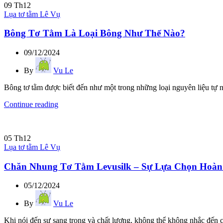
09
Th12
Lụa tơ tằm Lê Vụ
Bông Tơ Tằm Là Loại Bông Như Thế Nào?
09/12/2024
By
Vu Le
Bông tơ tằm được biết đến như một trong những loại nguyên liệu tự n
Continue reading
05
Th12
Lụa tơ tằm Lê Vụ
Chăn Nhung Tơ Tằm Levusilk – Sự Lựa Chọn Hoàn
05/12/2024
By
Vu Le
Khi nói đến sự sang trọng và chất lượng, không thể không nhắc đến c