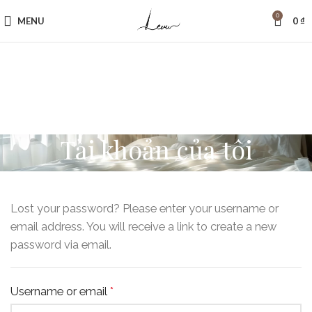
Le Vu Silk
0
MENU
0
₫
Tài khoản của tôi
Lost your password? Please enter your username or
email address. You will receive a link to create a new
password via email.
Username or email
*