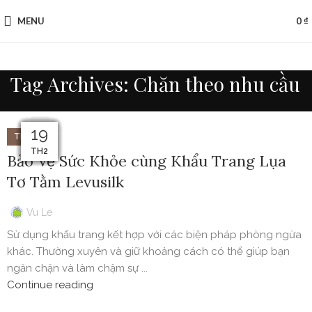
MENU
0
₫
Tag Archives: Chăn theo nhu cầu
29
29
28
26
25
24
20
27
23
19
22
21
TIN TỨC
TH2
TH2
TH2
TH2
TH2
TH2
TH2
TH2
TH2
TH2
TH2
TH2
Bảo Vệ Sức Khỏe cùng Khẩu Trang Lụa
Tơ Tằm Levusilk
Vu Le
Sử dụng khẩu trang kết hợp với các biện pháp phòng ngừa
khác. Thường xuyên và giữ khoảng cách có thể giúp bạn
ngăn chặn và làm chậm sự ...
Continue reading