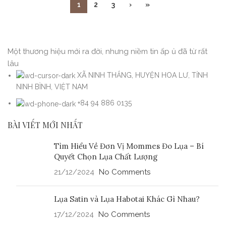
1
2
3
›
»
Một thương hiệu mới ra đời, nhưng niềm tin ấp ủ đã từ rất
lâu
XÃ NINH THẮNG, HUYỆN HOA LƯ, TỈNH
NINH BÌNH, VIỆT NAM
+84 94 886 0135
BÀI VIẾT MỚI NHẤT
Tìm Hiểu Về Đơn Vị Mommes Đo Lụa – Bí
Quyết Chọn Lụa Chất Lượng
21/12/2024
No Comments
Lụa Satin và Lụa Habotai Khác Gì Nhau?
17/12/2024
No Comments