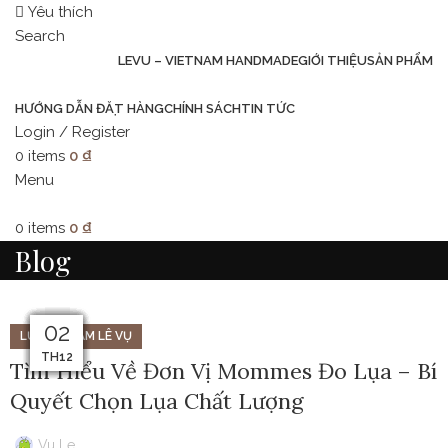
Yêu thích
Search
LEVU – VIETNAM HANDMADE
GIỚI THIỆU
SẢN PHẨM
HƯỚNG DẪN ĐẶT HÀNG
CHÍNH SÁCH
TIN TỨC
Login / Register
0
items
0
₫
Menu
0
items
0
₫
Blog
09
06
05
04
02
16
10
17
13
21
12
11
LỤA TƠ TẰM LÊ VỤ
TH12
TH12
TH12
TH12
TH12
TH12
TH12
TH12
TH12
TH12
TH12
TH12
Tìm Hiểu Về Đơn Vị Mommes Đo Lụa – Bí
Quyết Chọn Lụa Chất Lượng
Vu Le