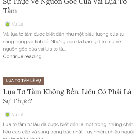
Sự Thực Về Nguồn Gốc Của Vải Lụa Tơ
Tằm
Vu Le
Vải lụa tơ tằm được biết đến như một biểu tượng của sự
sang trọng và tinh tế. Nhưng bạn đã bao giờ tò mò về
nguồn gốc của vải lụa tơ tằ...
Continue reading
LỤA TƠ TẰM LÊ VỤ
Lụa Tơ Tằm Không Bền, Liệu Có Phải Là
Sự Thực?
Vu Le
Lụa tơ tằm từ lâu đã được biết đến là một trong những chất
liệu cao cấp và sang trọng bậc nhất. Tuy nhiên, nhiều người