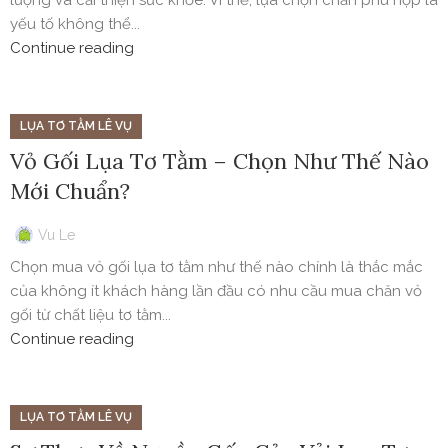
lượng và cải thiện sức khỏe. Vì thế, lựa chọn chăn phù hợp là
yếu tố không thể...
Continue reading
LỤA TƠ TẰM LÊ VỤ
Vỏ Gối Lụa Tơ Tằm – Chọn Như Thế Nào
Mới Chuẩn?
Vu Le
Chọn mua vỏ gối lụa tơ tằm như thế nào chính là thắc mắc
của không ít khách hàng lần đầu có nhu cầu mua chăn vỏ
gối từ chất liệu tơ tằm...
Continue reading
LỤA TƠ TẰM LÊ VỤ