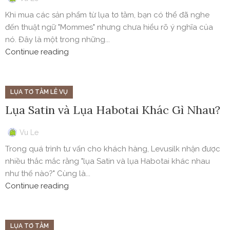
Khi mua các sản phẩm từ lụa tơ tằm, bạn có thể đã nghe
đến thuật ngữ "Mommes" nhưng chưa hiểu rõ ý nghĩa của
nó. Đây là một trong những...
Continue reading
LỤA TƠ TẰM LÊ VỤ
Lụa Satin và Lụa Habotai Khác Gì Nhau?
Vu Le
Trong quá trình tư vấn cho khách hàng, Levusilk nhận được
nhiều thắc mắc rằng "lụa Satin và lụa Habotai khác nhau
như thế nào?" Cùng là...
Continue reading
LỤA TƠ TẰM