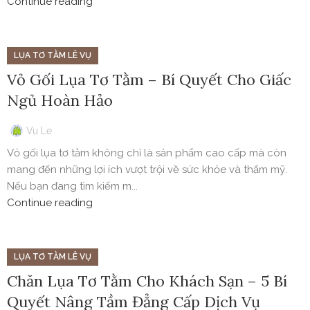
Continue reading
LỤA TƠ TẰM LÊ VỤ
Vỏ Gối Lụa Tơ Tằm – Bí Quyết Cho Giấc
Ngủ Hoàn Hảo
Vu Le
Vỏ gối lụa tơ tằm không chỉ là sản phẩm cao cấp mà còn
mang đến những lợi ích vượt trội về sức khỏe và thẩm mỹ.
Nếu bạn đang tìm kiếm m...
Continue reading
LỤA TƠ TẰM LÊ VỤ
Chăn Lụa Tơ Tằm Cho Khách Sạn – 5 Bí
Quyết Nâng Tầm Đẳng Cấp Dịch Vụ