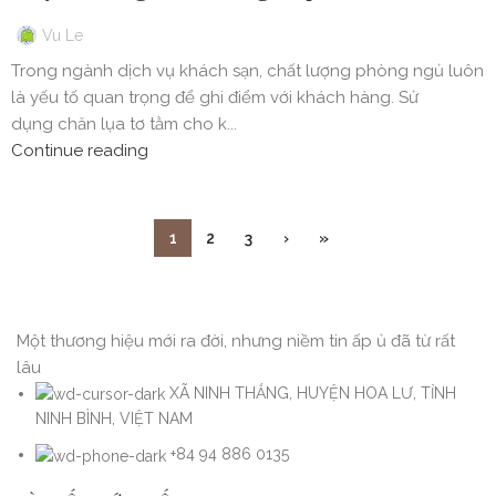
Vu Le
Trong ngành dịch vụ khách sạn, chất lượng phòng ngủ luôn
là yếu tố quan trọng để ghi điểm với khách hàng. Sử
dụng chăn lụa tơ tằm cho k...
Continue reading
1
2
3
›
»
Một thương hiệu mới ra đời, nhưng niềm tin ấp ủ đã từ rất
lâu
XÃ NINH THẮNG, HUYỆN HOA LƯ, TỈNH
NINH BÌNH, VIỆT NAM
+84 94 886 0135