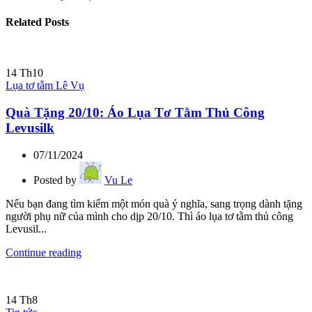
Related Posts
14
Th10
Lụa tơ tằm Lê Vụ
Quà Tặng 20/10: Áo Lụa Tơ Tằm Thủ Công
Levusilk
07/11/2024
Posted by
Vu Le
Nếu bạn đang tìm kiếm một món quà ý nghĩa, sang trọng dành tặng
người phụ nữ của mình cho dịp 20/10. Thì áo lụa tơ tằm thủ công
Levusil...
Continue reading
14
Th8