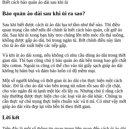
Biết cách bảo quản áo dài sau khi ủi
Bảo quản áo dài sau khi ủi ra sao?
Sau khi biết được cách ủi áo dài lụa tơ tằm như thế nào. Thì điều
quan trọng cần nhớ nữa đó chính là biết cách bảo quản, cất giữ áo
dài. Sau khi ủi xong bạn hãy treo chúng lên trên móc rồi thả suông,
không được gấp áo dài, bỏ trong ngăn tủ. Bởi chính điều này làm
cho tà áo dài xuất hiện các nếp gấp.
Và khi ủi áo dài xong, nếu không có nhu cầu dùng áo dài trong thời
gian dài. Thì bạn cũng chú ý bảo quản áo dài bên trong bao gối chất
liệu cotton. Ngoài ra cũng có thể cho vào túi giấy sạch giúp áo dài
không bị bám bụi và đảm bảo luôn có độ mềm mại.
Một số người không có thời gian ủi áo dài còn thực hiện một cách
khác. Đó là cho áo dài vào bên trong túi nilon rồi sau đó cột chặt,
cho vào ngăn đá tủ lạnh một lúc rồi lấy ra. Nhưng chú ý rằng cách
này thường được thực hiện cho các loại vải áo dài khác. Chúng ta
cần thực sự chú trọng thực hiện chuẩn xác và tỉ mỉ. Có như vậy mới
giúp áo dài vừa đẹp lại vừa bền bỉ theo thời gian.
Lời kết
Trên đây là một số thông tin quan trọng liên quan đến cách ủi áo dài