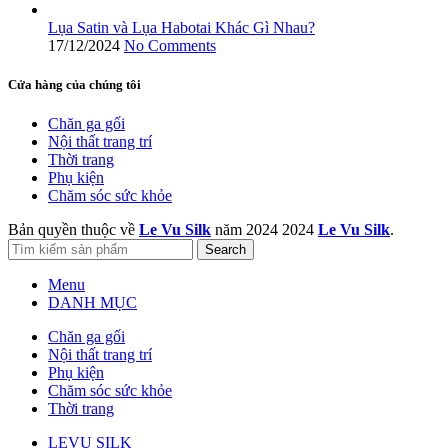
Lụa Satin và Lụa Habotai Khác Gì Nhau?
17/12/2024
No Comments
Cửa hàng của chúng tôi
Chăn ga gối
Nội thất trang trí
Thời trang
Phụ kiện
Chăm sóc sức khỏe
Bản quyền thuộc về
Le Vu Silk
năm 2024
2024
Le Vu Silk
.
Search
Menu
DANH MỤC
Chăn ga gối
Nội thất trang trí
Phụ kiện
Chăm sóc sức khỏe
Thời trang
LEVU SILK