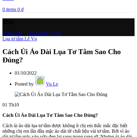
0
items
0
₫
Blog
Trang chủ
»
Lụa tơ tằm Lê Vụ
»
Lụa tơ tằm Lê Vụ
Cách Ủi Áo Dài Lụa Tơ Tằm Sao Cho
Đúng?
01/10/2022
Posted by
Vu Le
01
Th10
Cách Ủi Áo Dài Lụa Tơ Tằm Sao Cho Đúng?
Cách ủi áo dài lụa tơ tằm được không ít chị em thắc mắc đặc biệt
những chị em lần đầu mặc áo dài từ chất liệu vải tơ tằm. Bởi vì áo
dài tơ tằm mặc vào vừa đẹp lại sang trọng rạng rỡ. Nhưng ủi áo dài