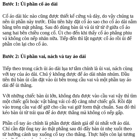
Bước 1: Ủi phần cổ áo dài
Cổ áo dài lúc nào cũng được thiết kế cứng và dày, do vậy chúng ta
nên ủi phần này trước. Đầu tiên hãy đặt cổ áo sao cho cổ áo dài nằm
bằng trên mặt phẳng. Sau đó dùng bàn ủi và ủi từ từ ở giữa cổ áo
sang hai bên chiều cong cổ. Ủi cho đến khi thấy cổ áo phẳng phiu
và không còn nếp nhăn nữa. Tiếp đến thì lật ngược cổ áo rồi ủi để
phần còn lại cho cổ áo.
Bước 2: Ủi phần vai, nách và tay áo dài
Tiếp theo trong cách ủi áo dài lụa tơ tằm chính là ủi vai, nách cùng
với tay của áo dài. Chú ý không được để áo dài nhăn nhúm. Đầu
tiên thì bàn ủi cần đặt vào ủi bên trong cầu vai và một phần tay áo
dài để ủi thẳng.
Với những chiếc bàn ủi lớn, không đưa được vào cầu vai vậy thì tìm
một chiếc gối hoặc vật bằng vải có độ căng như chiếc gối. Rồi đặt
vào trong cầu vai để giữ cho cầu vai giữ form thật chuẩn. Sau đó thì
kéo bàn ủi từ trái qua để áo được thẳng mà không có nếp gấp.
Phần cổ tay áo chính là phần được đánh giá dễ ủi nhất với áo dài.
Chỉ cần đặt ống tay áo thật phẳng sau đó đẩy bàn ủi nhẹ xuôi theo
từ hướng cánh tay xuống cổ tay cho thẳng. Thực hiện còn lại tương