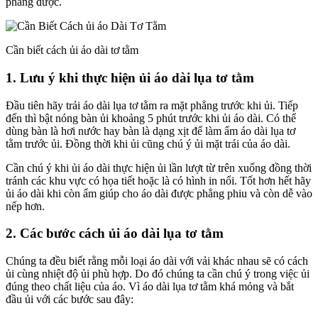
phẳng được.
Cần biết cách ủi áo dài tơ tằm
1. Lưu ý khi thực hiện ủi áo dài lụa tơ tằm
Đầu tiên hãy trải áo dài lụa tơ tằm ra mặt phẳng trước khi ủi. Tiếp
đến thì bật nóng bàn ủi khoảng 5 phút trước khi ủi áo dài. Có thể
dùng bàn là hơi nước hay bàn là dạng xịt để làm ẩm áo dài lụa tơ
tằm trước ủi. Đồng thời khi ủi cũng chú ý ủi mặt trái của áo dài.
Cần chú ý khi ủi áo dài thực hiện ủi lần lượt từ trên xuống đồng thời
tránh các khu vực có họa tiết hoặc là có hình in nổi. Tốt hơn hết hãy
ủi áo dài khi còn ẩm giúp cho áo dài được phẳng phiu và còn dễ vào
nếp hơn.
2. Các bước cách ủi áo dài lụa tơ tằm
Chúng ta đều biết rằng mỗi loại áo dài với vải khác nhau sẽ có cách
ủi cùng nhiệt độ ủi phù hợp. Do đó chúng ta cần chú ý trong việc ủi
đúng theo chất liệu của áo. Vì áo dài lụa tơ tằm khá mỏng và bắt
đầu ủi với các bước sau đây: