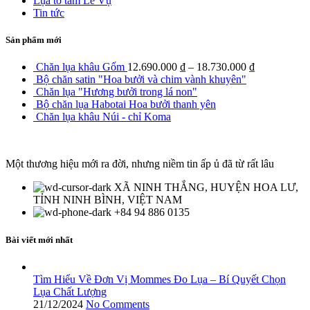
Lụa tơ tằm Lê Vụ
Tin tức
Sản phẩm mới
Chăn lụa khâu Gốm
12.690.000
₫
–
18.730.000
₫
Bộ chăn satin "Hoa bưởi và chim vành khuyên"
Chăn lụa "Hương bưởi trong lá non"
Bộ chăn lụa Habotai Hoa bưởi thanh yên
Chăn lụa khâu Núi - chỉ Koma
Một thương hiệu mới ra đời, nhưng niềm tin ấp ủ đã từ rất lâu
XÃ NINH THẮNG, HUYỆN HOA LƯ,
TỈNH NINH BÌNH, VIỆT NAM
+84 94 886 0135
Bài viết mới nhất
Tìm Hiểu Về Đơn Vị Mommes Đo Lụa – Bí Quyết Chọn
Lụa Chất Lượng
21/12/2024
No Comments