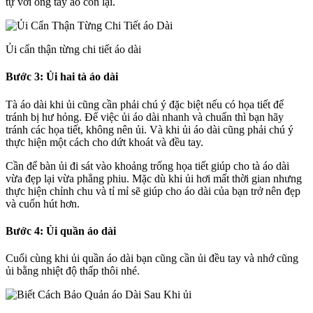
tự với ống tay áo còn lại.
Ủi cẩn thận từng chi tiết áo dài
Bước 3: Ủi hai tà áo dài
Tà áo dài khi ủi cũng cần phải chú ý đặc biệt nếu có họa tiết để
tránh bị hư hỏng. Để việc ủi áo dài nhanh và chuẩn thì bạn hãy
tránh các họa tiết, không nên ủi. Và khi ủi áo dài cũng phải chú ý
thực hiện một cách cho dứt khoát và đều tay.
Cần để bàn ủi đi sát vào khoảng trống họa tiết giúp cho tà áo dài
vừa đẹp lại vừa phẳng phiu. Mặc dù khi ủi hơi mất thời gian nhưng
thực hiện chỉnh chu và tỉ mỉ sẽ giúp cho áo dài của bạn trở nên đẹp
và cuốn hút hơn.
Bước 4: Ủi quần áo dài
Cuối cùng khi ủi quần áo dài bạn cũng cần ủi đều tay và nhớ cũng
ủi bằng nhiệt độ thấp thôi nhé.