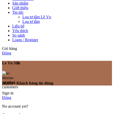
Sản phẩm
Giới thiệu
Tin tức
Lụa tơ tằm Lê Vụ
Lụa tơ tằm
Liên hệ
Yêu thích
So sánh
Login / Register
Giỏ hàng
Đóng
Le Vu Silk
20,000+ Khách hàng tin dùng
Sign in
Đóng
No account yet?