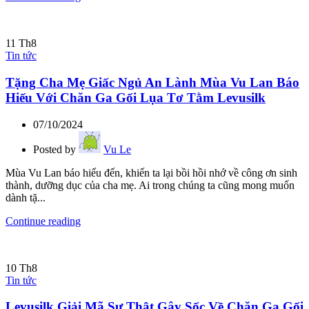
11
Th8
Tin tức
Tặng Cha Mẹ Giấc Ngủ An Lành Mùa Vu Lan Báo
Hiếu Với Chăn Ga Gối Lụa Tơ Tằm Levusilk
07/10/2024
Posted by
Vu Le
Mùa Vu Lan báo hiếu đến, khiến ta lại bồi hồi nhớ về công ơn sinh
thành, dưỡng dục của cha mẹ. Ai trong chúng ta cũng mong muốn
dành tặ...
Continue reading
10
Th8
Tin tức
Levusilk Giải Mã Sự Thật Gây Sốc Về Chăn Ga Gối