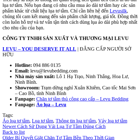
lụa tơ tằm. Nếu bạn đang có nhu cầu mua áo dài tơ tằm hay các sản
phẩm khác từ chất liệu lụa tơ tằm. Chỉ cần liên hệ đến
Levusilk
,
chúng tôi cam kết mang đến sản phẩm chất lượng, giá tốt. Đồng thời
còn luôn hỗ trợ và tư vấn tận tình cách dùng lụa áo dài phù hợp nhất
cho nhu cầu của bạn.
CÔNG TY TNHH SẢN
XUẤT
VÀ THƯƠNG MẠI LEVU
LEVU – YOU DESERVE IT ALL
| ĐẲNG CẤP NGƯỜI SỞ
HỮU
Hotline:
094 886 0135
Email:
levu@levubedding.com
Nhà máy sản xuất:
Lô 1 Hạ Trạo, Ninh Thắng, Hoa Lư,
Ninh Bình.
Showroom:
Trạm dừng nghỉ Xuân Khiêm, Cao tốc Mai Sơn
– Cao Bồ, tỉnh Ninh Bình
Fanpage:
Chăn tơ tằm thủ công cao cấp – Levu Bedding
Fanpage:
Áo lụa – Levu
Tags:
Áo lụa tơ tằm
,
Lụa tơ tằm
,
Thông tin lụa tơ tằm
,
Váy lụa tơ tằm
Newer
Cách Sử Dụng Vải Lụa Tơ Tằm Đúng Cách
Back to list
Older
Bí Quyết Giặt Chăn Tơ Tằm Bền Theo Thời Gian