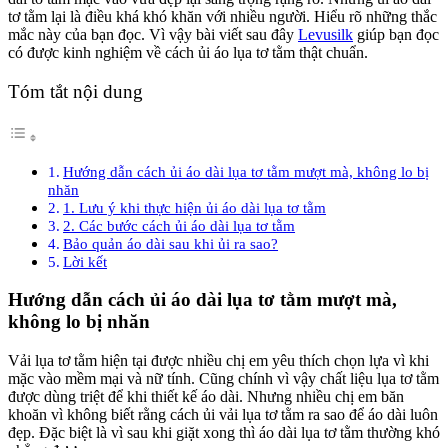
tơ tằm lại là điều khá khó khăn với nhiều người. Hiểu rõ những thắc
mắc này của bạn đọc. Vì vậy bài viết sau đây
Levusilk
giúp bạn đọc
có được kinh nghiệm về cách ủi áo lụa tơ tằm thật chuẩn.
Tóm tắt nội dung
Hướng dẫn cách ủi áo dài lụa tơ tằm mượt mà, không lo bị
nhăn
1. Lưu ý khi thực hiện ủi áo dài lụa tơ tằm
2. Các bước cách ủi áo dài lụa tơ tằm
Bảo quản áo dài sau khi ủi ra sao?
Lời kết
Hướng dẫn cách ủi áo dài lụa tơ tằm mượt mà,
không lo bị nhăn
Vải lụa tơ tằm hiện tại được nhiều chị em yêu thích chọn lựa vì khi
mặc vào mềm mại và nữ tính. Cũng chính vì vậy chất liệu lụa tơ tằm
được dùng triệt để khi thiết kế áo dài. Nhưng nhiều chị em băn
khoăn vì không biết rằng cách ủi vải lụa tơ tằm ra sao để áo dài luôn
đẹp. Đặc biệt là vì sau khi giặt xong thì áo dài lụa tơ tằm thường khó