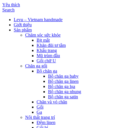
Yêu thích
Search
Levu – Vietnam handmade
Giới thiệu
Sản phẩm
Chăm sóc sức khỏe
Bịt mắt
Khăn đũi tơ tằm
Khẩu trang
Mũ trùm đầu
Gối chữ U
Chăn ga gối
Bộ chăn ga
Bộ chăn ga baby
Bộ chăn ga linen
Bộ chăn ga lụa
Bộ chăn ga nhung
Bộ chăn ga satin
Chăn và vỏ chăn
Gối
Ga
Nội thất trang trí
Đệm linen
Gối bí