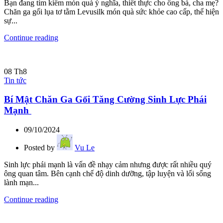
Bạn đang tìm kiếm món quà ý nghĩa, thiết thực cho ông bà, cha mẹ?
Chăn ga gối lụa tơ tằm Levusilk món quà sức khỏe cao cấp, thể hiện
sự...
Continue reading
08
Th8
Tin tức
Bí Mật Chăn Ga Gối Tăng Cường Sinh Lực Phái
Mạnh
09/10/2024
Posted by
Vu Le
Sinh lực phái mạnh là vấn đề nhạy cảm nhưng được rất nhiều quý
ông quan tâm. Bên cạnh chế độ dinh dưỡng, tập luyện và lối sống
lành mạn...
Continue reading