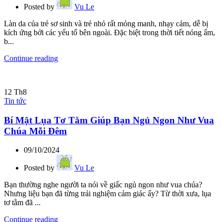
Posted by
Vu Le
Làn da của trẻ sơ sinh và trẻ nhỏ rất mỏng manh, nhạy cảm, dễ bị
kích ứng bởi các yếu tố bên ngoài. Đặc biệt trong thời tiết nóng ẩm,
b...
Continue reading
12
Th8
Tin tức
Bí Mật Lụa Tơ Tằm Giúp Bạn Ngủ Ngon Như Vua
Chúa Mỗi Đêm
09/10/2024
Posted by
Vu Le
Bạn thường nghe người ta nói về giấc ngủ ngon như vua chúa?
Nhưng liệu bạn đã từng trải nghiệm cảm giác ấy? Từ thời xưa, lụa
tơ tằm đã ...
Continue reading