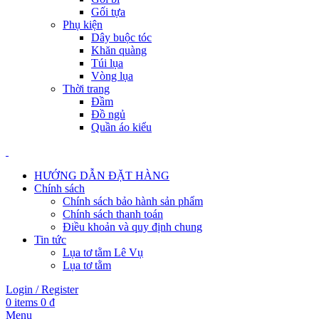
Gối tựa
Phụ kiện
Dây buộc tóc
Khăn quàng
Túi lụa
Vòng lụa
Thời trang
Đầm
Đồ ngủ
Quần áo kiểu
HƯỚNG DẪN ĐẶT HÀNG
Chính sách
Chính sách bảo hành sản phẩm
Chính sách thanh toán
Điều khoản và quy định chung
Tin tức
Lụa tơ tằm Lê Vụ
Lụa tơ tằm
Login / Register
0
items
0
₫
Menu