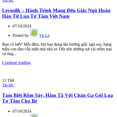
Tin tức
Levusilk – Hành Trình Mang Đến Giấc Ngủ Hoàn
Hảo Từ Lụa Tơ Tằm Việt Nam
07/10/2024
Posted by
Vu Le
Bạn có biết? Mỗi đêm, khi bạn đang tận hưởng giấc ngủ say, hàng
triệu con tằm vẫn miệt mài nhả tơ. Dệt nên những sợi vải mềm mại
và óng...
Continue reading
13
Th8
Tin tức
Tạm Biệt Rôm Sảy, Hăm Tã Với Chăn Ga Gối Lụa
Tơ Tằm Cho Bé
07/10/2024