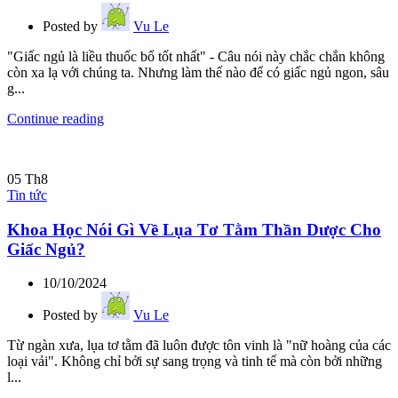
Posted by
Vu Le
"Giấc ngủ là liều thuốc bổ tốt nhất" - Câu nói này chắc chắn không
còn xa lạ với chúng ta. Nhưng làm thế nào để có giấc ngủ ngon, sâu
g...
Continue reading
05
Th8
Tin tức
Khoa Học Nói Gì Về Lụa Tơ Tằm Thần Dược Cho
Giấc Ngủ?
10/10/2024
Posted by
Vu Le
Từ ngàn xưa, lụa tơ tằm đã luôn được tôn vinh là "nữ hoàng của các
loại vải". Không chỉ bởi sự sang trọng và tinh tế mà còn bởi những
l...