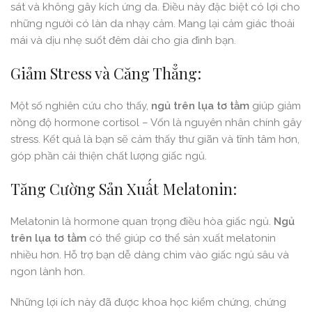
sát và không gây kích ứng da. Điều này đặc biệt có lợi cho
những người có làn da nhạy cảm. Mang lại cảm giác thoải
mái và dịu nhẹ suốt đêm dài cho gia đình bạn.
Giảm Stress và Căng Thẳng:
Một số nghiên cứu cho thấy,
ngủ trên lụa tơ tằm
giúp giảm
nồng độ hormone cortisol – Vốn là nguyên nhân chính gây
stress. Kết quả là bạn sẽ cảm thấy thư giãn và tĩnh tâm hơn,
góp phần cải thiện chất lượng giấc ngủ.
Tăng Cường Sản Xuất Melatonin:
Melatonin là hormone quan trọng điều hòa giấc ngủ.
Ngủ
trên lụa tơ tằm
có thể giúp cơ thể sản xuất melatonin
nhiều hơn. Hỗ trợ bạn dễ dàng chìm vào giấc ngủ sâu và
ngon lành hơn.
Những lợi ích này đã được khoa học kiểm chứng, chứng