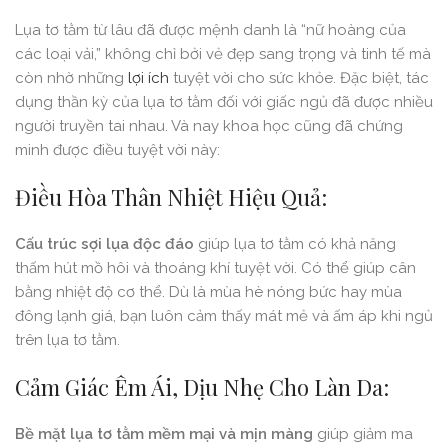
Lụa tơ tằm từ lâu đã được mệnh danh là “nữ hoàng của
các loại vải,” không chỉ bởi vẻ đẹp sang trọng và tinh tế mà
còn nhờ những
lợi ích
tuyệt vời cho sức khỏe. Đặc biệt, tác
dụng thần kỳ của lụa tơ tằm đối với giấc ngủ đã được nhiều
người truyền tai nhau. Và nay khoa học cũng đã chứng
minh được điều tuyệt vời này:
Điều Hòa Thân Nhiệt Hiệu Quả:
Cấu trúc sợi lụa độc đáo
giúp lụa tơ tằm có khả năng
thấm hút mồ hôi và thoáng khí tuyệt vời. Có thể giúp cân
bằng nhiệt độ cơ thể. Dù là mùa hè nóng bức hay mùa
đông lạnh giá, bạn luôn cảm thấy mát mẻ và ấm áp khi ngủ
trên lụa tơ tằm.
Cảm Giác Êm Ái, Dịu Nhẹ Cho Làn Da:
Bề mặt lụa tơ tằm mềm mại và mịn màng
giúp giảm ma