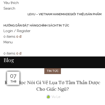
Yêu thích
Search
LEVU – VIETNAM HANDMADE
GIỚI THIỆU
SẢN PHẨM
HƯỚNG DẪN ĐẶT HÀNG
CHÍNH SÁCH
TIN TỨC
Login / Register
0
items
0
₫
Menu
0
items
0
₫
Blog
TIN TỨC
09
08
07
24
23
14
15
14
10
13
12
11
Khoa Học Nói Gì Về Lụa Tơ Tằm Thần Dược
TH10
TH10
TH10
TH8
TH8
TH8
TH8
TH8
TH8
TH8
TH8
TH8
Cho Giấc Ngủ?
Vu Le