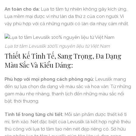
An toàn cho da:
Lụa tơ tằm tự nhiên không gây kích ứng.
Lụa mềm mại được ví như làn da thứ 2 của con người. Vì
vậy phù hợp với cả những người có làn da nhạy cảm nhất.
Lụa tơ tằm Levusilk 100% nguyên liệu từ Việt Nam
Thiết Kế Tinh Tế, Sang Trọng, Đa Dạng
Màu Sắc Và Kiểu Dáng:
Phù hợp với mọi phong cách phòng ngủ:
Levusilk mang
đến sự lựa chọn đa dạng về màu sắc và hoa văn: Từ những
gam màu nhẹ nhàng, thanh lịch đến những màu sắc nổi
bật, thời thượng.
Tinh tế trong từng chi tiết:
Mỗi sản phẩm được thiết kế tỉ
mỉ, tinh xảo. Nét đặc biệt của Levusilk là kết hợp nghề thêu
thủ công với lụa tơ tằm tạo nên nét đẹp riêng có. Sở hữu