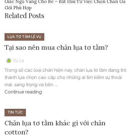
Giấc Ngủ Vàng Cho Bé – Bắt Đầu Từ Việc Chọn Chăn Ga
Gối Phù Hợp
Related Posts
LỤA TƠ TẰM LÊ VỤ
Tại sao nên mua chăn lụa tơ tằm?
Vu Le
Trong số các loại chăn hiện nay, chăn lụa tơ tằm đang trở
thành lựa chọn cao cấp cho những ai tìm kiếm sự thoải
mái, sang trọng và bền ...
Continue reading
TIN TỨC
Chăn lụa tơ tằm khác gì với chăn
cotton?