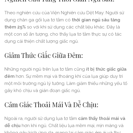
Theo nghiên cứu của Viện Nghiên cứu Dệt May: Người sử
dụng chăn ga gối lụa tơ tằm có
thời gian ngủ sâu tăng
thêm 25%
so với khi sử dụng các chất liệu khác. Đây là
một con số ấn tượng, cho thấy lụa tơ tằm thực sự có tác
dụng cải thiện chất lượng giấc ngủ.
Giảm Thức Giấc Giữa Đêm:
Những người ngủ trên lụa tơ tằm cũng
ít bị thức giấc giữa
đêm
hơn. Sự mềm mại và thoáng khí của lụa giúp duy trì
một môi trường ngủ lý tưởng. Làm giảm thiểu những yếu tố
gây khó chịu và gián đoạn giấc ngủ.
Cảm Giác Thoải Mái Và Dễ Chịu:
Ngoài ra, người sử dụng lụa tơ tằm
cảm thấy thoải mái và
dễ chịu
hơn khi ngủ. Chất liệu lụa mềm mại, mịn màng và
không gây kích ứng da, mang lại cảm giác êm ái và thư