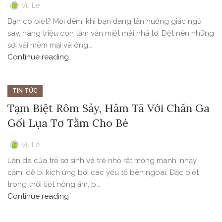
Vu Le
Bạn có biết? Mỗi đêm, khi bạn đang tận hưởng giấc ngủ
say, hàng triệu con tằm vẫn miệt mài nhả tơ. Dệt nên những
sợi vải mềm mại và óng...
Continue reading
TIN TỨC
Tạm Biệt Rôm Sảy, Hăm Tã Với Chăn Ga
Gối Lụa Tơ Tằm Cho Bé
Vu Le
Làn da của trẻ sơ sinh và trẻ nhỏ rất mỏng manh, nhạy
cảm, dễ bị kích ứng bởi các yếu tố bên ngoài. Đặc biệt
trong thời tiết nóng ẩm, b...
Continue reading