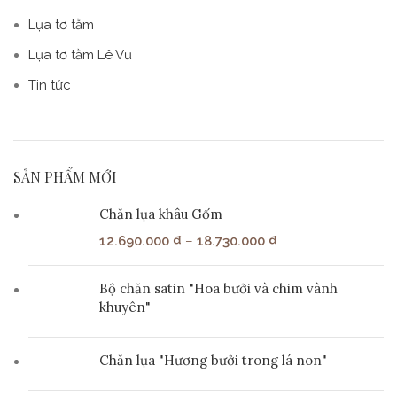
Lụa tơ tằm
Lụa tơ tằm Lê Vụ
Tin tức
SẢN PHẨM MỚI
Chăn lụa khâu Gốm
12.690.000
₫
–
18.730.000
₫
Bộ chăn satin "Hoa bưởi và chim vành
khuyên"
Chăn lụa "Hương bưởi trong lá non"