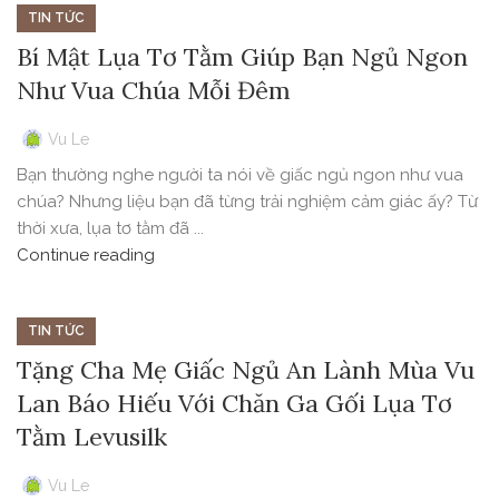
TIN TỨC
Bí Mật Lụa Tơ Tằm Giúp Bạn Ngủ Ngon
Như Vua Chúa Mỗi Đêm
Vu Le
Bạn thường nghe người ta nói về giấc ngủ ngon như vua
chúa? Nhưng liệu bạn đã từng trải nghiệm cảm giác ấy? Từ
thời xưa, lụa tơ tằm đã ...
Continue reading
TIN TỨC
Tặng Cha Mẹ Giấc Ngủ An Lành Mùa Vu
Lan Báo Hiếu Với Chăn Ga Gối Lụa Tơ
Tằm Levusilk
Vu Le