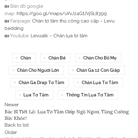
🏡 Bản đồ google
map:
https://goo.gl/maps/uYvJz4GtJVjSL8399
🏡 Fanpage:
Chăn tơ tằm thủ công cao cấp – Levu
bedding
🏡 Youtube:
Levusilk – Chăn lụa tơ tằm
Chăn
Chăn Bé
Chăn Cho Bố Mẹ
Chăn Cho Người Lớn
Chăn Ga 12 Con Giáp
Chăn Ga Drap Tơ Tằm
Chăn Lụa Tơ Tằm
Lụa Tơ Tằm
Thông Tin Lụa Tơ Tằm
Newer
Bác Sĩ Tiết Lộ: Lụa Tơ Tằm Giúp Ngủ Ngon, Tăng Cường
Sức Khỏe!
Back to list
Older