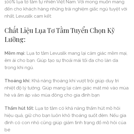
100% lụa tơ tằm tự nhiên Việt Nam. Với mong muốn mang
đến cho khách hàng những trải nghiệm giấc ngủ tuyệt vời
nhất, Levusilk cam kết:
Chất Liệu Lụa Tơ Tằm Tuyển Chọn Kỹ
Lưỡng:
Mềm mại:
Lụa tơ tằm Levusilk mang lại cảm giác mềm mại,
êm ái cho bạn. Giúp tạo sự thoải mái tối đa cho làn da
trong khi ngủ.
Thoáng khí:
Khả năng thoáng khí vượt trội giúp duy trì
nhiệt độ lý tưởng. Giúp mang lại cảm giác mát mẻ vào mùa
hè và ấm áp vào mùa đông cho gia đình bạn
Thấm hút tốt:
Lụa tơ tằm có khả năng thấm hút mồ hôi
hiệu quả, giữ cho bạn luôn khô thoáng suốt đêm. Nếu gia
đình có con nhỏ cũng giúp giảm tình trạng đổ mồ hôi của
bé