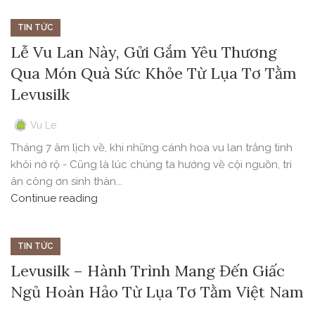
TIN TỨC
Lễ Vu Lan Này, Gửi Gắm Yêu Thương
Qua Món Quà Sức Khỏe Từ Lụa Tơ Tằm
Levusilk
Vu Le
Tháng 7 âm lịch về, khi những cánh hoa vu lan trắng tinh
khôi nở rộ - Cũng là lúc chúng ta hướng về cội nguồn, tri
ân công ơn sinh thàn...
Continue reading
TIN TỨC
Levusilk – Hành Trình Mang Đến Giấc
Ngủ Hoàn Hảo Từ Lụa Tơ Tằm Việt Nam