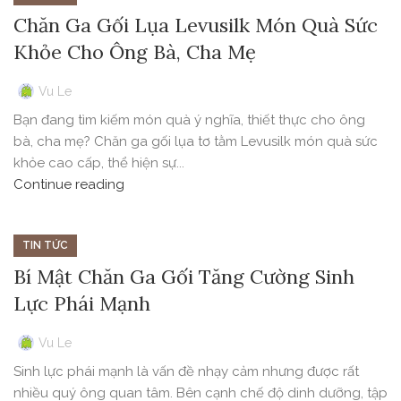
Chăn Ga Gối Lụa Levusilk Món Quà Sức
Khỏe Cho Ông Bà, Cha Mẹ
Vu Le
Bạn đang tìm kiếm món quà ý nghĩa, thiết thực cho ông
bà, cha mẹ? Chăn ga gối lụa tơ tằm Levusilk món quà sức
khỏe cao cấp, thể hiện sự...
Continue reading
TIN TỨC
Bí Mật Chăn Ga Gối Tăng Cường Sinh
Lực Phái Mạnh
Vu Le
Sinh lực phái mạnh là vấn đề nhạy cảm nhưng được rất
nhiều quý ông quan tâm. Bên cạnh chế độ dinh dưỡng, tập