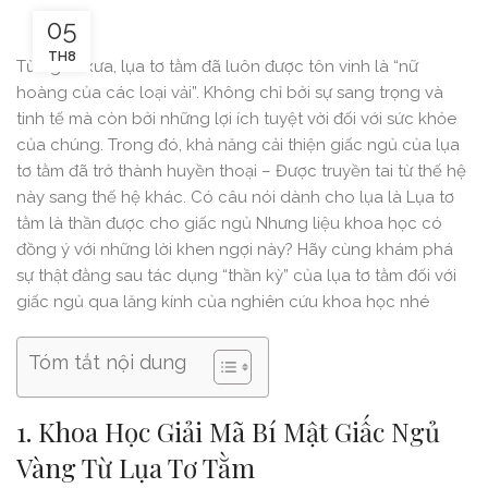
05
TH8
Từ ngàn xưa, lụa tơ tằm đã luôn được tôn vinh là “nữ
hoàng của các loại vải”. Không chỉ bởi sự sang trọng và
tinh tế mà còn bởi những lợi ích tuyệt vời đối với sức khỏe
của chúng. Trong đó, khả năng cải thiện giấc ngủ của lụa
tơ tằm đã trở thành huyền thoại – Được truyền tai từ thế hệ
này sang thế hệ khác. Có câu nói dành cho lụa là Lụa tơ
tằm là thần được cho giấc ngủ Nhưng liệu khoa học có
đồng ý với những lời khen ngợi này? Hãy cùng khám phá
sự thật đằng sau tác dụng “thần kỳ” của lụa tơ tằm đối với
giấc ngủ qua lăng kính của nghiên cứu khoa học nhé
Tóm tắt nội dung
1.
Khoa Học Giải Mã Bí Mật Giấc Ngủ
Vàng Từ Lụa Tơ Tằm