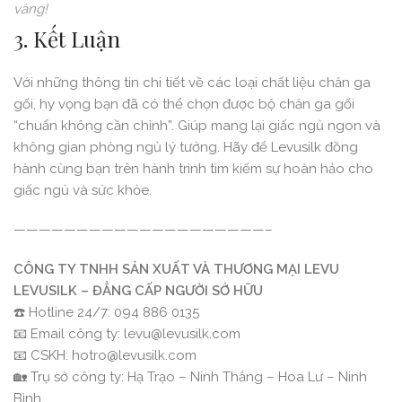
vàng!
3. Kết Luận
Với những thông tin chi tiết về các loại chất liệu chăn ga
gối, hy vọng bạn đã có thể chọn được bộ chăn ga gối
“chuẩn không cần chỉnh”. Giúp mang lại giấc ngủ ngon và
không gian phòng ngủ lý tưởng. Hãy để Levusilk đồng
hành cùng bạn trên hành trình tìm kiếm sự hoàn hảo cho
giấc ngủ và sức khỏe.
————————————————————–
CÔNG TY TNHH SẢN XUẤT VÀ THƯƠNG MẠI LEVU
LEVUSILK – ĐẲNG CẤP NGƯỜI SỞ HỮU
☎️ Hotline 24/7: 094 886 0135
📧 Email công ty: levu@levusilk.com
📧 CSKH: hotro@levusilk.com
🏡 Trụ sở công ty: Hạ Trạo – Ninh Thắng – Hoa Lư – Ninh
Bình