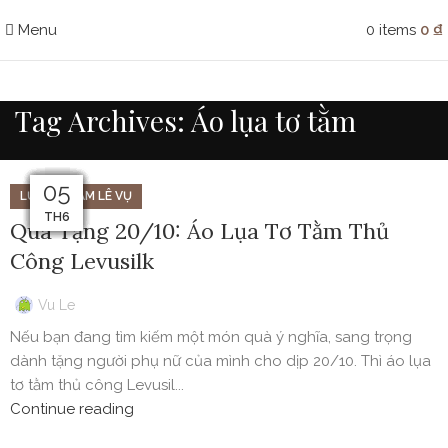
Menu
0
items
0
₫
Tag Archives: Áo lụa tơ tằm
09
08
05
07
14
23
15
14
13
13
12
11
LỤA TƠ TẰM LÊ VỤ
TH10
TH12
TH12
TH6
TH6
TH6
TH6
TH6
TH6
TH6
TH6
TH6
Quà Tặng 20/10: Áo Lụa Tơ Tằm Thủ
Công Levusilk
Vu Le
Nếu bạn đang tìm kiếm một món quà ý nghĩa, sang trọng
dành tặng người phụ nữ của mình cho dịp 20/10. Thì áo lụa
tơ tằm thủ công Levusil...
Continue reading