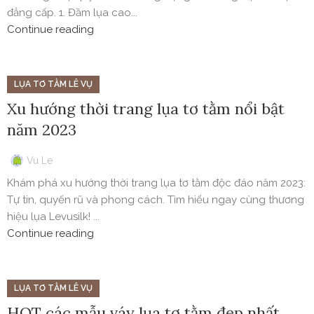
đẳng cấp. 1. Đầm lụa cao...
Continue reading
LỤA TƠ TẰM LÊ VỤ
Xu hướng thời trang lụa tơ tằm nổi bật
năm 2023
Vu Le
Khám phá xu hướng thời trang lụa tơ tằm độc đáo năm 2023:
Tự tin, quyến rũ và phong cách. Tìm hiểu ngay cùng thương
hiệu lụa Levusilk! ...
Continue reading
LỤA TƠ TẰM LÊ VỤ
HOT các mẫu váy lụa tơ tằm đẹp nhất