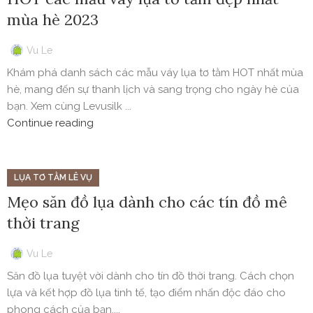
mùa hè 2023
Vu Le
Khám phá danh sách các mẫu váy lụa tơ tằm HOT nhất mùa
hè, mang đến sự thanh lịch và sang trọng cho ngày hè của
bạn. Xem cùng Levusilk ...
Continue reading
LỤA TƠ TẰM LÊ VỤ
Mẹo săn đồ lụa dành cho các tín đồ mê
thời trang
Vu Le
Săn đồ lụa tuyệt vời dành cho tín đồ thời trang. Cách chọn
lựa và kết hợp đồ lụa tinh tế, tạo điểm nhấn độc đáo cho
phong cách của bạn....