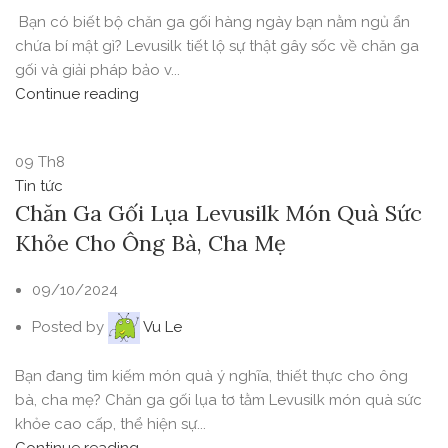
Bạn có biết bộ chăn ga gối hàng ngày bạn nằm ngủ ẩn
chứa bí mật gì? Levusilk tiết lộ sự thật gây sốc về chăn ga
gối và giải pháp bảo v...
Continue reading
09
Th8
Tin tức
Chăn Ga Gối Lụa Levusilk Món Quà Sức
Khỏe Cho Ông Bà, Cha Mẹ
09/10/2024
Posted by
Vu Le
Bạn đang tìm kiếm món quà ý nghĩa, thiết thực cho ông
bà, cha mẹ? Chăn ga gối lụa tơ tằm Levusilk món quà sức
khỏe cao cấp, thể hiện sự...
Continue reading