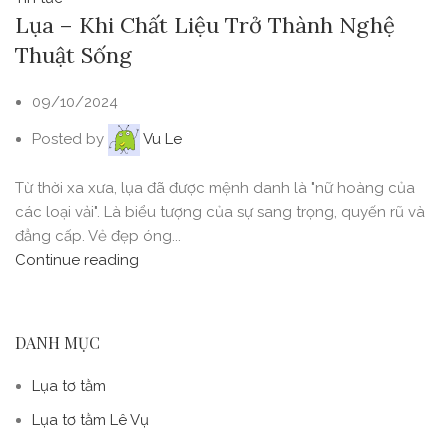
Lụa – Khi Chất Liệu Trở Thành Nghệ
Thuật Sống
09/10/2024
Posted by
Vu Le
Từ thời xa xưa, lụa đã được mệnh danh là "nữ hoàng của
các loại vải". Là biểu tượng của sự sang trọng, quyến rũ và
đẳng cấp. Vẻ đẹp óng...
Continue reading
DANH MỤC
Lụa tơ tằm
Lụa tơ tằm Lê Vụ