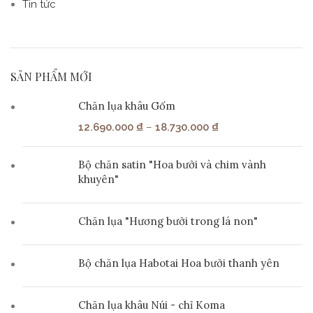
Tin tức
SẢN PHẨM MỚI
Chăn lụa khâu Gốm
12.690.000
₫
–
18.730.000
₫
Bộ chăn satin "Hoa bưởi và chim vành
khuyên"
Chăn lụa "Hương bưởi trong lá non"
Bộ chăn lụa Habotai Hoa bưởi thanh yên
Chăn lụa khâu Núi - chỉ Koma