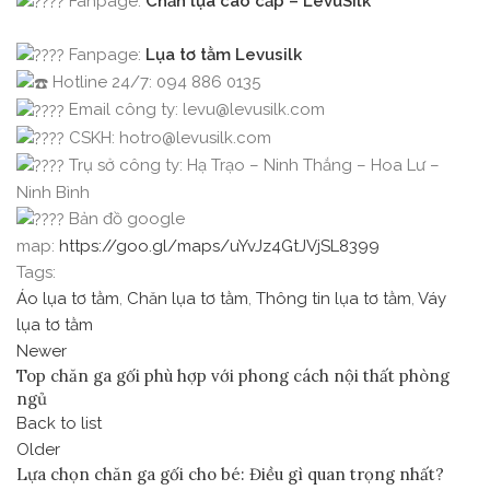
Fanpage:
Chăn lụa cao cấp – LevuSilk
Fanpage:
Lụa tơ tằm Levusilk
Hotline 24/7: 094 886 0135
Email công ty: levu@levusilk.com
CSKH: hotro@levusilk.com
Trụ sở công ty: Hạ Trạo – Ninh Thắng – Hoa Lư –
Ninh Bình
Bản đồ google
map:
https://goo.gl/maps/uYvJz4GtJVjSL8399
Tags:
Áo lụa tơ tằm
,
Chăn lụa tơ tằm
,
Thông tin lụa tơ tằm
,
Váy
lụa tơ tằm
Newer
Top chăn ga gối phù hợp với phong cách nội thất phòng
ngủ
Back to list
Older
Lựa chọn chăn ga gối cho bé: Điều gì quan trọng nhất?