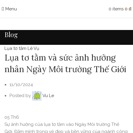
Menu
0
items
0
₫
Blog
Lụa tơ tằm Lê Vụ
Lụa tơ tằm và sức ảnh hưởng
nhân Ngày Môi trường Thế Giới
11/10/2024
Posted by
Vu Le
05
Th6
Sự ảnh hưởng của lụa tơ tằm vào Ngày Môi trường Thế
Giới. Đắm mình trong vẻ đẹp và bền vững của ngành công