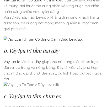
Váy lụa tơ tằm cổ đứng – cánh diều
của Levusilk. Với thiết
kế thụng dài thướt tha cùng phần xẻ lưng được tạo điểm
nhấn bằng chiếc nơ duyên dáng.
Với sự kết hợp này, Levusilk khẳng định rằng khách hàng
được tôn lên đường nét mỏng manh, quyến rũ một cách
quý phái nhất.
b. Váy lụa tơ tằm hai dây
Váy lụa tơ tằm hai dây
giúp phụ nữ trung niên khoe trọn
đôi vai trẻ trung và nóng bỏng. Đây là kiểu váy phù hợp
cho những dịp đi chơi dài ngày, du lịch hoặc dự tiệc ngoài
trời.
c. Váy lụa tơ tằm chun eo