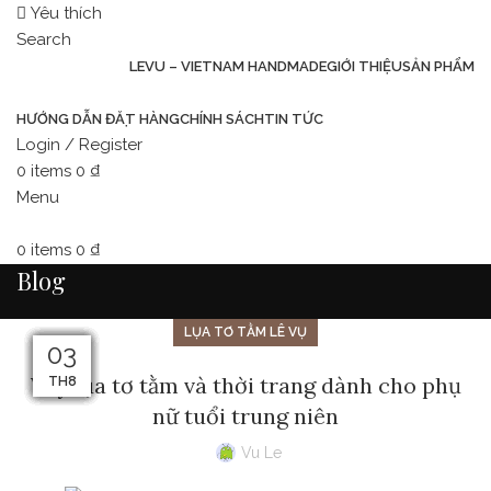
Yêu thích
Search
LEVU – VIETNAM HANDMADE
GIỚI THIỆU
SẢN PHẨM
HƯỚNG DẪN ĐẶT HÀNG
CHÍNH SÁCH
TIN TỨC
Login / Register
0
items
0
₫
Menu
0
items
0
₫
Blog
LỤA TƠ TẰM LÊ VỤ
09
08
06
05
04
07
03
14
10
13
12
11
Váy lụa tơ tằm và thời trang dành cho phụ
TH8
TH8
TH8
TH8
TH8
TH8
TH8
TH8
TH8
TH8
TH8
TH8
nữ tuổi trung niên
Vu Le