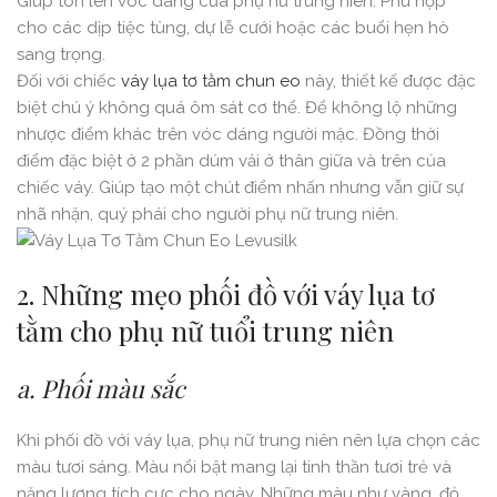
Giúp tôn lên vóc dáng của phụ nữ trung niên. Phù hợp
cho các dịp tiệc tùng, dự lễ cưới hoặc các buổi hẹn hò
sang trọng.
Đối với chiếc
váy lụa tơ tằm chun eo
này, thiết kế được đặc
biệt chú ý không quá ôm sát cơ thể. Để không lộ những
nhược điểm khác trên vóc dáng người mặc. Đồng thời
điểm đặc biệt ở 2 phần dúm vải ở thân giữa và trên của
chiếc váy. Giúp tạo một chút điểm nhấn nhưng vẫn giữ sự
nhã nhặn, quý phái cho người phụ nữ trung niên.
2. Những mẹo phối đồ với váy lụa tơ
tằm cho phụ nữ tuổi trung niên
a. Phối màu sắc
Khi phối đồ với váy lụa, phụ nữ trung niên nên lựa chọn các
màu tươi sáng. Màu nổi bật mang lại tinh thần tươi trẻ và
năng lượng tích cực cho ngày. Những màu như vàng, đỏ,