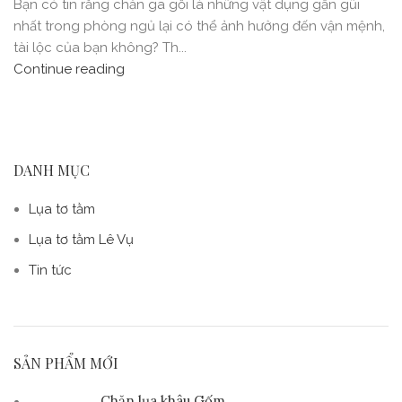
Bạn có tin rằng chăn ga gối là những vật dụng gần gũi
nhất trong phòng ngủ lại có thể ảnh hưởng đến vận mệnh,
tài lộc của bạn không? Th...
Continue reading
DANH MỤC
Lụa tơ tằm
Lụa tơ tằm Lê Vụ
Tin tức
SẢN PHẨM MỚI
Chăn lụa khâu Gốm