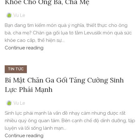
Khỏe Cho Ông Bà, Cha Mẹ
Vu Le
Bạn đang tìm kiếm món quà ý nghĩa, thiết thực cho ông
bà, cha mẹ? Chăn ga gối lụa tơ tằm Levusilk món quà sức
khỏe cao cấp, thể hiện sự...
Continue reading
TIN TỨC
Bí Mật Chăn Ga Gối Tăng Cường Sinh
Lực Phái Mạnh
Vu Le
Sinh lực phái mạnh là vấn đề nhạy cảm nhưng được rất
nhiều quý ông quan tâm. Bên cạnh chế độ dinh dưỡng, tập
luyện và lối sống lành mạn...
Continue reading