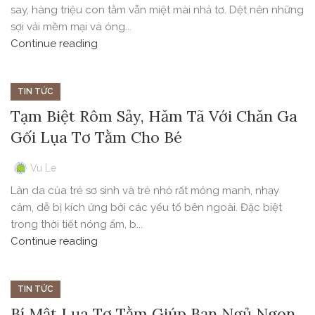
say, hàng triệu con tằm vẫn miệt mài nhả tơ. Dệt nên những
sợi vải mềm mại và óng...
Continue reading
TIN TỨC
Tạm Biệt Rôm Sảy, Hăm Tã Với Chăn Ga
Gối Lụa Tơ Tằm Cho Bé
Vu Le
Làn da của trẻ sơ sinh và trẻ nhỏ rất mỏng manh, nhạy
cảm, dễ bị kích ứng bởi các yếu tố bên ngoài. Đặc biệt
trong thời tiết nóng ẩm, b...
Continue reading
TIN TỨC
Bí Mật Lụa Tơ Tằm Giúp Bạn Ngủ Ngon