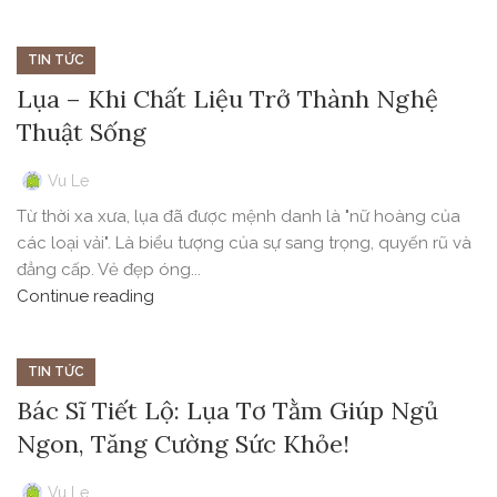
TIN TỨC
Lụa – Khi Chất Liệu Trở Thành Nghệ
Thuật Sống
Vu Le
Từ thời xa xưa, lụa đã được mệnh danh là "nữ hoàng của
các loại vải". Là biểu tượng của sự sang trọng, quyến rũ và
đẳng cấp. Vẻ đẹp óng...
Continue reading
TIN TỨC
Bác Sĩ Tiết Lộ: Lụa Tơ Tằm Giúp Ngủ
Ngon, Tăng Cường Sức Khỏe!
Vu Le