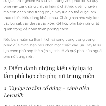
sự giàu trải nghiệm và sâu sắc trong việc phối đồ. Sự quý
phái váy lụa không chỉ thể hiện ở chất liệu uyển chuyển
mà còn cách phối trang phục. Váy lụa có thể được làm
theo nhiều kiểu dáng khác nhau. Chẳng hạn như váy loe,
váy bó sát, váy dài và váy xòe. Kết hợp phụ kiện cũng rất
quan trọng để hoàn thiện phong cách.
Nếu bạn muốn sự thanh lịch và sang trọng trong trang
phục của mình, bạn nên chọn một chiếc váy lụa. Đây là sự
lựa chọn phù hợp thể hiện sự tinh tế và quý phái của người
phụ nữ trung niên.
2. Điểm danh những kiểu váy lụa tơ
tằm phù hợp cho phụ nữ trung niên
a. Váy lụa tơ tằm cổ đứng – cánh diều
Levusilk