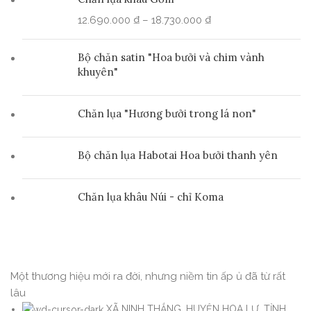
12.690.000
₫
–
18.730.000
₫
Bộ chăn satin "Hoa bưởi và chim vành
khuyên"
Chăn lụa "Hương bưởi trong lá non"
Bộ chăn lụa Habotai Hoa bưởi thanh yên
Chăn lụa khâu Núi - chỉ Koma
Một thương hiệu mới ra đời, nhưng niềm tin ấp ủ đã từ rất
lâu
XÃ NINH THẮNG, HUYỆN HOA LƯ, TỈNH