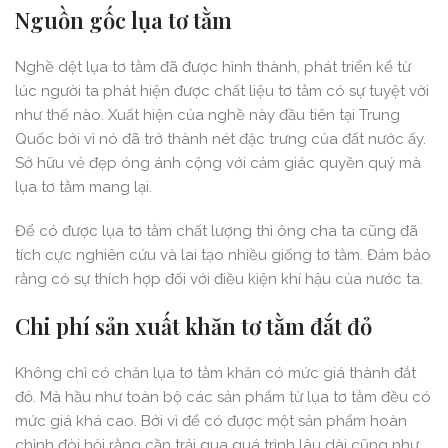
Nguồn gốc lụa tơ tằm
Nghề dệt lụa tơ tằm đã được hình thành, phát triển kể từ
lúc người ta phát hiện được chất liệu tơ tằm có sự tuyệt vời
như thế nào. Xuất hiện của nghề này đầu tiên tại Trung
Quốc bởi vì nó đã trở thành nét đặc trưng của đất nước ấy.
Sở hữu vẻ đẹp óng ánh cộng với cảm giác quyền quý mà
lụa tơ tằm mang lại.
Để có được lụa tơ tằm chất lượng thì ông cha ta cũng đã
tích cực nghiên cứu và lai tạo nhiều giống tơ tằm. Đảm bảo
rằng có sự thích hợp đối với điều kiện khí hậu của nước ta.
Chi phí sản xuất khăn tơ tằm đắt đỏ
Không chỉ có chăn lụa tơ tằm khăn có mức giá thành đắt
đỏ. Mà hầu như toàn bộ các sản phẩm từ lụa tơ tằm đều có
mức giá khá cao. Bởi vì để có được một sản phẩm hoàn
chỉnh đòi hỏi rằng cần trải qua quá trình lâu dài cũng như