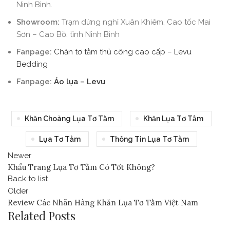
Ninh Bình.
Showroom:
Trạm dừng nghỉ Xuân Khiêm, Cao tốc Mai
Sơn – Cao Bồ, tỉnh Ninh Bình
Fanpage:
Chăn tơ tằm thủ công cao cấp – Levu
Bedding
Fanpage:
Áo lụa – Levu
Khăn Choàng Lụa Tơ Tằm
Khăn Lụa Tơ Tằm
Lụa Tơ Tằm
Thông Tin Lụa Tơ Tằm
Newer
Khẩu Trang Lụa Tơ Tằm Có Tốt Không?
Back to list
Older
Review Các Nhãn Hàng Khăn Lụa Tơ Tằm Việt Nam
Related Posts