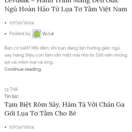
Levusilk – Hành Trình Mang Đến Giấc
Ngủ Hoàn Hảo Từ Lụa Tơ Tằm Việt Nam
07/10/2024
Posted by
Vu Le
Bạn có biết? Mỗi đêm, khi bạn đang tận hưởng giấc ngủ
say, hàng triệu con tằm vẫn miệt mài nhả tơ. Dệt nên những
sợi vải mềm mại và óng...
Continue reading
13
Th8
Tin tức
Tạm Biệt Rôm Sảy, Hăm Tã Với Chăn Ga
Gối Lụa Tơ Tằm Cho Bé
07/10/2024