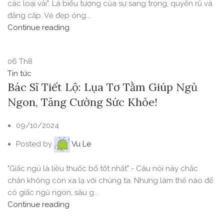
các loại vải". Là biểu tượng của sự sang trọng, quyến rũ và
đẳng cấp. Vẻ đẹp óng...
Continue reading
06
Th8
Tin tức
Bác Sĩ Tiết Lộ: Lụa Tơ Tằm Giúp Ngủ
Ngon, Tăng Cường Sức Khỏe!
09/10/2024
Posted by
Vu Le
"Giấc ngủ là liều thuốc bổ tốt nhất" - Câu nói này chắc
chắn không còn xa lạ với chúng ta. Nhưng làm thế nào để
có giấc ngủ ngon, sâu g...
Continue reading