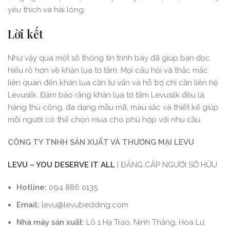
yêu thích và hài lòng.
Lời kết
Như vậy qua một số thông tin trình bày đã giúp bạn đọc
hiểu rõ hơn về khăn lụa tơ tằm. Mọi câu hỏi và thắc mắc
liên quan đến khăn lụa cần tư vấn và hỗ trợ chỉ cần liên hệ
Levusilk. Đảm bảo rằng khăn lụa tơ tằm Levusilk đều là
hàng thủ công, đa dạng mẫu mã, màu sắc và thiết kế giúp
mỗi người có thể chọn mua cho phù hợp với nhu cầu.
CÔNG TY TNHH SẢN
XUẤT
VÀ THƯƠNG MẠI LEVU
LEVU – YOU DESERVE
IT
ALL
| ĐẲNG CẤP NGƯỜI SỞ HỮU
Hotline:
094 886 0135
Email:
levu@levubedding.com
Nhà máy sản xuất:
Lô 1 Hạ Trạo, Ninh Thắng, Hoa Lư,