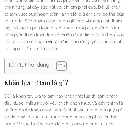
Khăn lụa tơ tằm chính là một phụ kiện mặc dù nhẹ nhàng
thế nhưng lại đầy sức hút với chị em phái đẹp. Bởi lẽ khăn
tơ tằm vượt qua hoàn toàn ranh giới giữ ấm cho cơ thể của
chúng ta. Sản phẩm được đánh giá cao vì mang tính thẩm
mỹ, trở thành phụ kiện quan trọng trong cuộc sống. Nếu
cũng yêu thích khăn lụa và muốn được tìm hiểu rõ hơn. Vậy
thì các chia sẻ của
Levusilk
đảm bảo rằng giúp bạn nhanh
chóng có được câu trả lời.
Tóm tắt nội dung
Khăn lụa tơ tằm là gì?
Dù là khăn tay lụa tơ tằm hay khăn mặt lụa thì sản phẩm
đều được nhiều người yêu thích chọn mua. Và đây chính là
những chiếc khăn được làm từ chất liệu lụa tơ tằm quý giá
và đắt nhất, dùng làm trang phục cùng với phụ kiện thời
trang. Và lụa tơ tằm chính là một loại vải mỏng, mịn, sợi