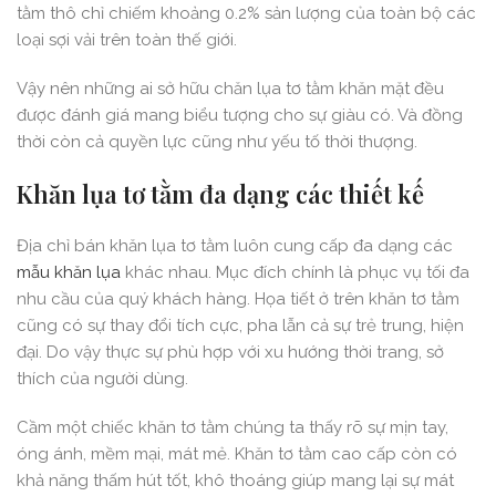
tằm thô chỉ chiếm khoảng 0.2% sản lượng của toàn bộ các
loại sợi vải trên toàn thế giới.
Vậy nên những ai sở hữu chăn lụa tơ tằm khăn mặt đều
được đánh giá mang biểu tượng cho sự giàu có. Và đồng
thời còn cả quyền lực cũng như yếu tố thời thượng.
Khăn lụa tơ tằm đa dạng các thiết kế
Địa chỉ bán khăn lụa tơ tằm luôn cung cấp đa dạng các
mẫu khăn lụa
khác nhau. Mục đích chính là phục vụ tối đa
nhu cầu của quý khách hàng. Họa tiết ở trên khăn tơ tằm
cũng có sự thay đổi tích cực, pha lẫn cả sự trẻ trung, hiện
đại. Do vậy thực sự phù hợp với xu hướng thời trang, sở
thích của người dùng.
Cầm một chiếc khăn tơ tằm chúng ta thấy rõ sự mịn tay,
óng ánh, mềm mại, mát mẻ. Khăn tơ tằm cao cấp còn có
khả năng thấm hút tốt, khô thoáng giúp mang lại sự mát