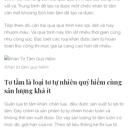
vất vả. Trung bình để tạo ra được một chiếc khăn tơ tằm
cần mất khoảng 600 kén tằm để tạo ra được.
Tiếp theo đó cần trải qua quá trình kéo sợi, dệt vải hay
nhuộm màu… Và quá trình này tốn rất nhiều thời gian cũng
như công sức. Đặc biệt các loại khăn được làm từ hoàn
toàn thủ công thì mức giá lại càng cao hơn rất nhiều.
Khăn tơ tằm quý hiếm
Tơ tằm là loại tơ tự nhiên quý hiếm cùng
sản lượng khá ít
Quần lụa tơ tằm khăn, chăn lụa… đều được sản xuất từ sợi tơ
tằm. Đây chính là sản phẩm từ tự nhiên hoàn toàn và
không thể sản xuất được. Do vậy sản lượng tơ tằm luôn có
mức độ, giới hạn của nó. Theo số liệu thống kê thì lụa tơ