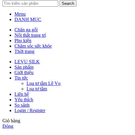
Search
Menu
DANH MỤC
Chăn ga gối
Nội thất trang trí
Phụ kiện
Chăm sóc sức khỏe
Thời trang
LEVU SILK
Sản phẩm
Giới thiệu
Tin tức
Lụa tơ tằm Lê Vụ
Lụa tơ tằm
Liên hệ
Yêu thích
So sánh
Login / Register
Giỏ hàng
Đóng