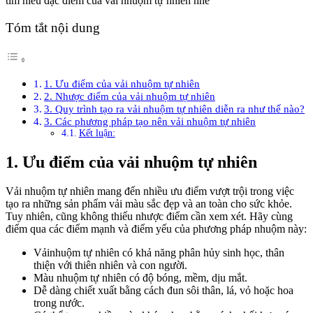
tìm hiểu đặc điểm của vải nhuộm tự nhiên nhé
Tóm tắt nội dung
1. Ưu điểm của vải nhuộm tự nhiên
2. Nhược điểm của vải nhuộm tự nhiên
3. Quy trình tạo ra vải nhuộm tự nhiên diễn ra như thế nào?
3. Các phương pháp tạo nên vải nhuộm tự nhiên
Kết luận:
1. Ưu điểm của vải nhuộm tự nhiên
Vải nhuộm tự nhiên mang đến nhiều ưu điểm vượt trội trong việc
tạo ra những sản phẩm vải màu sắc đẹp và an toàn cho sức khỏe.
Tuy nhiên, cũng không thiếu nhược điểm cần xem xét. Hãy cùng
điểm qua các điểm mạnh và điểm yếu của phương pháp nhuộm này:
Vảinhuộm tự nhiên có khả năng phân hủy sinh học, thân
thiện với thiên nhiên và con người.
Màu nhuộm tự nhiên có độ bóng, mềm, dịu mắt.
Dễ dàng chiết xuất bằng cách đun sôi thân, lá, vỏ hoặc hoa
trong nước.