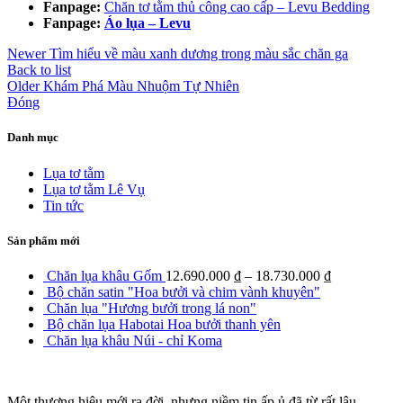
Fanpage:
Chăn tơ tằm thủ công cao cấp – Levu Bedding
Fanpage:
Áo lụa – Levu
Newer
Tìm hiểu về màu xanh dương trong màu sắc chăn ga
Back to list
Older
Khám Phá Màu Nhuộm Tự Nhiên
Đóng
Danh mục
Lụa tơ tằm
Lụa tơ tằm Lê Vụ
Tin tức
Sản phẩm mới
Chăn lụa khâu Gốm
12.690.000
₫
–
18.730.000
₫
Bộ chăn satin "Hoa bưởi và chim vành khuyên"
Chăn lụa "Hương bưởi trong lá non"
Bộ chăn lụa Habotai Hoa bưởi thanh yên
Chăn lụa khâu Núi - chỉ Koma
Một thương hiệu mới ra đời, nhưng niềm tin ấp ủ đã từ rất lâu