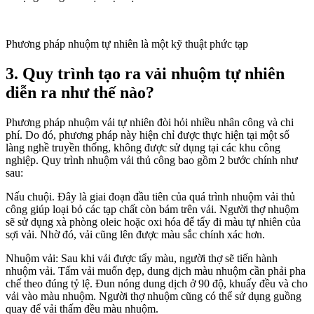
Phương pháp nhuộm tự nhiên là một kỹ thuật phức tạp
3. Quy trình tạo ra vải nhuộm tự nhiên
diễn ra như thế nào?
Phương pháp nhuộm vải tự nhiên đòi hỏi nhiều nhân công và chi
phí. Do đó, phương pháp này hiện chỉ được thực hiện tại một số
làng nghề truyền thống, không được sử dụng tại các khu công
nghiệp. Quy trình nhuộm vải thủ công bao gồm 2 bước chính như
sau:
Nấu chuội. Đây là giai đoạn đầu tiên của quá trình nhuộm vải thủ
công giúp loại bỏ các tạp chất còn bám trên vải. Người thợ nhuộm
sẽ sử dụng xà phòng oleic hoặc oxi hóa để tẩy đi màu tự nhiên của
sợi vải. Nhờ đó, vải cũng lên được màu sắc chính xác hơn.
Nhuộm vải: Sau khi vải được tẩy màu, người thợ sẽ tiến hành
nhuộm vải. Tấm vải muốn đẹp, dung dịch màu nhuộm cần phải pha
chế theo đúng tỷ lệ. Đun nóng dung dịch ở 90 độ, khuấy đều và cho
vải vào màu nhuộm. Người thợ nhuộm cũng có thể sử dụng guồng
quay để vải thấm đều màu nhuộm.