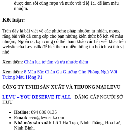
được đun sôi cùng rượu và nước với tỉ lệ 1:1 để làm màu
nhuộm.
Kết luận:
Trên đây là bài viết về các phương pháp nhuộm tự nhiên, mong
rằng bài viết đã cung cấp cho bạn những kiến thức bổ ích về màu
nhuộm, Ngoài ra, bạn cũng có thể tham khảo các bài viết khác trên
website của Levusilk để biết thêm nhiều thông tin bổ ích và thú vị
nhé
Xem thêm:
Chăn lụa tơ tằm và ưu nhược điểm
Xem thêm:
8 Màu Sắc Chăn Ga Giường Cho Phòng Ngủ Với
Tường Màu Hồng P1
CÔNG TY TNHH SẢN
XUẤT
VÀ THƯƠNG MẠI LEVU
LEVU – YOU DESERVE
IT
ALL
| ĐẲNG CẤP NGƯỜI SỞ
HỮU
Hotline:
094 886 0135
Email:
levu@levusilk.com
Nhà máy sản xuất:
Lô 1 Hạ Trạo, Ninh Thắng, Hoa Lư,
Ninh Bình.