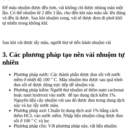
Để màu nhuộm được đều hơn, vải không chỉ được nhúng màu một
lần. Có thể nhuộm từ 2 đến 3 lần, cho đến khi nào màu sắc lên đúng
và đều là được. Sau khi nhuộm xong, vải sẽ được đem đi phơi khô
tự nhiên trong không khí.
Sau khi vải được tẩy màu, người thợ sẽ tiến hành nhuộm vải
3. Các phương pháp tạo nên vải nhuộm tự
nhiên
Phương pháp nước: Các thành phần được đun sôi với nước
mềm ở nhiệt độ 100 ° C. Màu nhuộm thu được sau quá trình
đun sôi sẽ được dùng trực tiếp để nhuộm vải.
Phương pháp kiềm: Người thợ nhuộm sẽ thêm natri cacbonat
hoặc natri hydroxit vào nước để tạo dung dịch kiềm 1%.
Nguyên liệu cây nhuộm vải sau đó được đun trong dung dịch
này và lọc lấy nước màu.
Phương pháp axit: Chuẩn bị dung dịch axit 1% bằng cách
thêm HCL vào nước mềm. Nhập liệu nhuộm cũng được đun
sôi ở 100 ° C và lọc
Phương pháp cồn: Với phương pháp này, vật liệu nhuộm