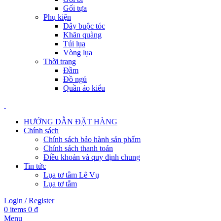
Gối tựa
Phụ kiện
Dây buộc tóc
Khăn quàng
Túi lụa
Vòng lụa
Thời trang
Đầm
Đồ ngủ
Quần áo kiểu
HƯỚNG DẪN ĐẶT HÀNG
Chính sách
Chính sách bảo hành sản phẩm
Chính sách thanh toán
Điều khoản và quy định chung
Tin tức
Lụa tơ tằm Lê Vụ
Lụa tơ tằm
Login / Register
0
items
0
₫
Menu