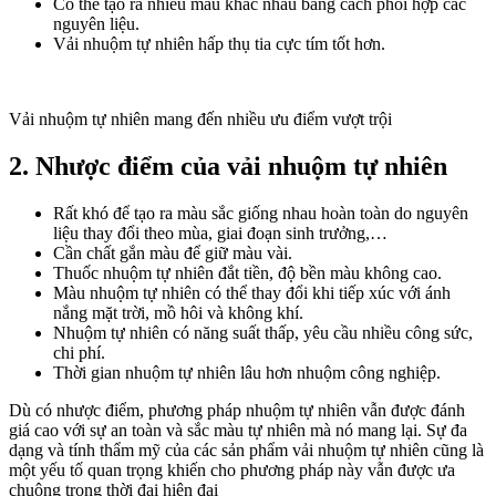
Có thể tạo ra nhiều màu khác nhau bằng cách phối hợp các
nguyên liệu.
Vải nhuộm tự nhiên hấp thụ tia cực tím tốt hơn.
Vải nhuộm tự nhiên mang đến nhiều ưu điểm vượt trội
2. Nhược điểm của vải nhuộm tự nhiên
Rất khó để tạo ra màu sắc giống nhau hoàn toàn do nguyên
liệu thay đổi theo mùa, giai đoạn sinh trưởng,…
Cần chất gắn màu để giữ màu vài.
Thuốc nhuộm tự nhiên đắt tiền, độ bền màu không cao.
Màu nhuộm tự nhiên có thể thay đổi khi tiếp xúc với ánh
nắng mặt trời, mồ hôi và không khí.
Nhuộm tự nhiên có năng suất thấp, yêu cầu nhiều công sức,
chi phí.
Thời gian nhuộm tự nhiên lâu hơn nhuộm công nghiệp.
Dù có nhược điểm, phương pháp nhuộm tự nhiên vẫn được đánh
giá cao với sự an toàn và sắc màu tự nhiên mà nó mang lại. Sự đa
dạng và tính thẩm mỹ của các sản phẩm vải nhuộm tự nhiên cũng là
một yếu tố quan trọng khiến cho phương pháp này vẫn được ưa
chuộng trong thời đại hiện đại