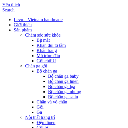
Yêu thích
Search
Levu – Vietnam handmade
Giới thiệu
Sản phẩm
Chăm sóc sức khỏe
Bịt mắt
Khăn đũi tơ tằm
Khẩu trang
Mũ trùm đầu
Gối chữ U
Chăn ga gối
Bộ chăn ga
Bộ chăn ga baby
Bộ chăn ga linen
Bộ chăn ga lụa
Bộ chăn ga nhung
Bộ chăn ga satin
Chăn và vỏ chăn
Gối
Ga
Nội thất trang trí
Đệm linen
Gối bí