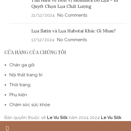
Tìm Hiểu Về Đơn Vị Mommes Đo Lụa – Bí
Quyết Chọn Lụa Chất Lượng
21/12/2024
No Comments
Lụa Satin và Lụa Habotai Khác Gì Nhau?
17/12/2024
No Comments
CỬA HÀNG CỦA CHÚNG TÔI
Chăn ga gối
Nội thất trang trí
Thời trang
Phụ kiện
Chăm sóc sức khỏe
Bản quyền thuộc về
Le Vu Silk
năm 2024
2024
Le Vu Silk
.