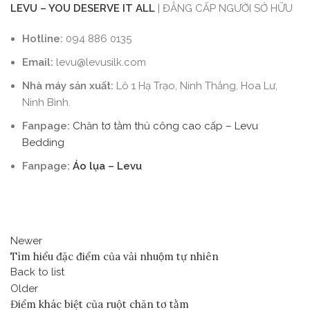
LEVU – YOU DESERVE
IT
ALL
| ĐẲNG CẤP NGƯỜI SỞ HỮU
Hotline:
094 886 0135
Email:
levu@levusilk.com
Nhà máy sản xuất:
Lô 1 Hạ Trạo, Ninh Thắng, Hoa Lư,
Ninh Bình.
Fanpage:
Chăn tơ tằm thủ công cao cấp – Levu
Bedding
Fanpage:
Áo lụa – Levu
Newer
Tìm hiểu đặc điểm của vải nhuộm tự nhiên
Back to list
Older
Điểm khác biệt của ruột chăn tơ tằm