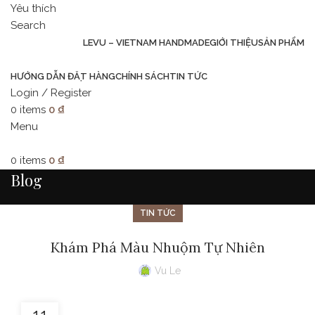
Yêu thích
Search
LEVU – VIETNAM HANDMADE
GIỚI THIỆU
SẢN PHẨM
HƯỚNG DẪN ĐẶT HÀNG
CHÍNH SÁCH
TIN TỨC
Login / Register
0
items
0
₫
Menu
0
items
0
₫
Blog
TIN TỨC
Khám Phá Màu Nhuộm Tự Nhiên
Vu Le
11