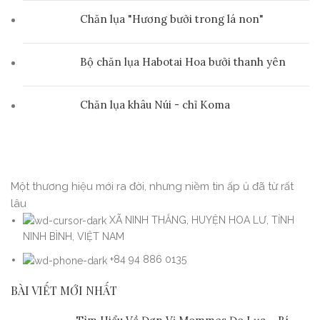
Chăn lụa "Hương bưởi trong lá non"
Bộ chăn lụa Habotai Hoa bưởi thanh yên
Chăn lụa khâu Núi - chỉ Koma
Một thương hiệu mới ra đời, nhưng niềm tin ấp ủ đã từ rất
lâu
XÃ NINH THẮNG, HUYỆN HOA LƯ, TỈNH
NINH BÌNH, VIỆT NAM
+84 94 886 0135
BÀI VIẾT MỚI NHẤT