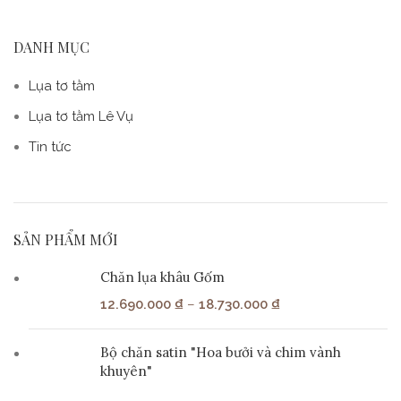
DANH MỤC
Lụa tơ tằm
Lụa tơ tằm Lê Vụ
Tin tức
SẢN PHẨM MỚI
Chăn lụa khâu Gốm
12.690.000
₫
–
18.730.000
₫
Bộ chăn satin "Hoa bưởi và chim vành
khuyên"