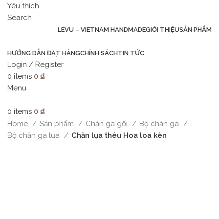
Yêu thích
Search
LEVU – VIETNAM HANDMADE
GIỚI THIỆU
SẢN PHẨM
HƯỚNG DẪN ĐẶT HÀNG
CHÍNH SÁCH
TIN TỨC
Login / Register
0
items
0
₫
Menu
0
items
0
₫
Home
Sản phẩm
Chăn ga gối
Bộ chăn ga
Bộ chăn ga lụa
Chăn lụa thêu Hoa loa kèn