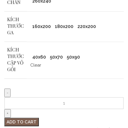
260x240
CHĂN
KÍCH
THƯỚC
160x200
180x200
220x200
GA
KÍCH
THƯỚC
40x60
50x70
50x90
CẶP VỎ
Clear
GỐI
ADD TO CART