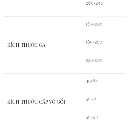
260×240
160×200
,
180×200
KÍCH THƯỚC GA
,
220×200
40×60
,
50×70
KÍCH THƯỚC CẶP VỎ GỐI
,
50×90