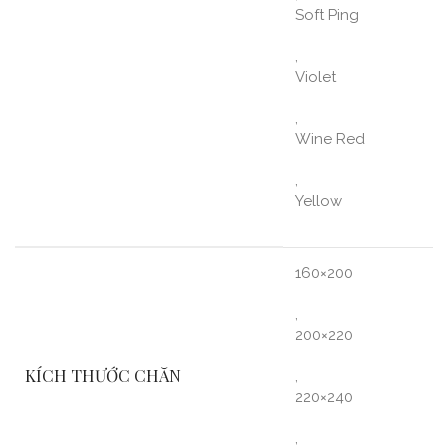
Soft Ping
,
Violet
,
Wine Red
,
Yellow
160×200
,
200×220
KÍCH THƯỚC CHĂN
,
220×240
,