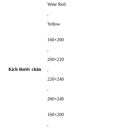
Wine Red
,
Yellow
160×200
,
200×220
Kích thước chăn
,
220×240
,
260×240
160×200
,