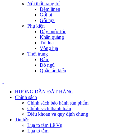
Nội thất trang trí
Đệm linen
Gối bí
Gối tựa
Phụ kiện
Dây buộc tóc
Khăn quàng
Túi lụa
Vòng lụa
Thời trang
Đầm
Đồ ngủ
Quần áo kiểu
HƯỚNG DẪN ĐẶT HÀNG
Chính sách
Chính sách bảo hành sản phẩm
Chính sách thanh toán
Điều khoản và quy định chung
Tin tức
Lụa tơ tằm Lê Vụ
Lụa tơ tằm