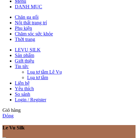
Menu
DANH MỤC
Chăn ga gối
Nội thất trang trí
Phụ kiện
Chăm sóc sức khỏe
Thời trang
LEVU SILK
Sản phẩm
Giới thiệu
Tin tức
Lụa tơ tằm Lê Vụ
Lụa tơ tằm
Liên hệ
Yêu thích
So sánh
Login / Register
Giỏ hàng
Đóng
Le Vu Silk