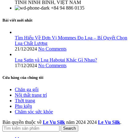
TỈNH NINH BÌNH, VIỆT NAM
+84 94 886 0135
Bài viết mới nhất
Tìm Hiểu Về Đơn Vị Mommes Đo Lụa – Bí Quyết Chọn
Lụa Chất Lượng
21/12/2024
No Comments
Lụa Satin và Lụa Habotai Khác Gì Nhau?
17/12/2024
No Comments
Cửa hàng của chúng tôi
Chăn ga gối
Nội thất trang trí
Thời trang
Phụ kiện
Chăm sóc sức khỏe
Bản quyền thuộc về
Le Vu Silk
năm 2024
2024
Le Vu Silk
.
Search