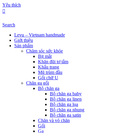
Yêu thích
Search
Levu – Vietnam handmade
Giới thiệu
Sản phẩm
Chăm sóc sức khỏe
Bịt mắt
Khăn đũi tơ tằm
Khẩu trang
Mũ trùm đầu
Gối chữ U
Chăn ga gối
Bộ chăn ga
Bộ chăn ga baby
Bộ chăn ga linen
Bộ chăn ga lụa
Bộ chăn ga nhung
Bộ chăn ga satin
Chăn và vỏ chăn
Gối
Ga