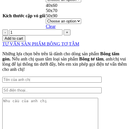
40x60
50x70
Kích thước cặp vỏ gối
50x90
Clear
Chăn
lụa
Add to cart
thêu
TƯ VẤN SẢN PHẨM BÔNG TƠ TẰM
Hoa
đậu
Những lựa chọn bên trên là dành cho dòng sản phẩm
Bông tấm
biếc
gòn.
Nếu anh chị quan tâm loại sản phẩm
Bông tơ tằm
, anh/chị vui
quantity
lòng để lại thông tin dưới đây, bên em xin phép gọi điện tư vấn thêm
cho anh chị!