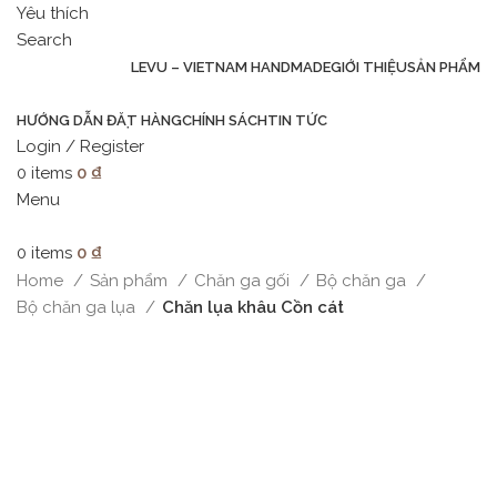
Yêu thích
Search
LEVU – VIETNAM HANDMADE
GIỚI THIỆU
SẢN PHẨM
HƯỚNG DẪN ĐẶT HÀNG
CHÍNH SÁCH
TIN TỨC
Login / Register
0
items
0
₫
Menu
0
items
0
₫
Home
Sản phẩm
Chăn ga gối
Bộ chăn ga
Bộ chăn ga lụa
Chăn lụa khâu Cồn cát