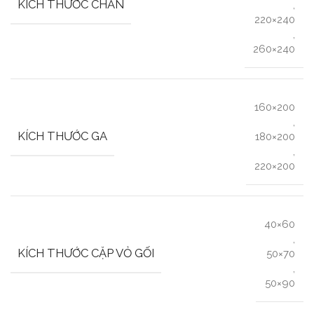
KÍCH THƯỚC CHĂN
,
220×240
,
260×240
160×200
,
KÍCH THƯỚC GA
180×200
,
220×200
40×60
,
KÍCH THƯỚC CẶP VỎ GỐI
50×70
,
50×90