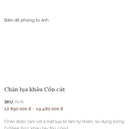
Bấm để phóng to ảnh
Chăn lụa khâu Cồn cát
SKU:
N/A
12.890.000
₫
–
19.480.000
₫
Chăn được làm với 2 mặt lụa tơ tằm tự nhiên, sử dụng bông
D-Steal 6oz, khâu tay thủ công