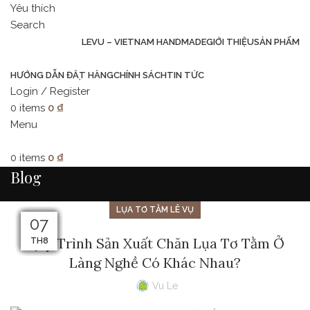
Yêu thích
Search
LEVU – VIETNAM HANDMADE
GIỚI THIỆU
SẢN PHẨM
HƯỚNG DẪN ĐẶT HÀNG
CHÍNH SÁCH
TIN TỨC
Login / Register
0
items
0
₫
Menu
0
items
0
₫
Blog
LỤA TƠ TẰM LÊ VỤ
09
08
07
24
23
14
15
14
10
13
12
11
Quy Trình Sản Xuất Chăn Lụa Tơ Tằm Ở
TH10
TH10
TH10
TH8
TH8
TH8
TH8
TH8
TH8
TH8
TH8
TH8
Làng Nghề Có Khác Nhau?
Vu Le