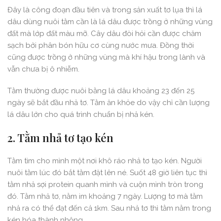
Đây là công đoạn đầu tiên và trong sản xuất tơ lụa thì lá
dâu dùng nuôi tằm cần là lá dâu được trồng ở những vùng
đất mà lớp đất màu mỡ. Cây dâu đòi hỏi cần được chăm
sạch bởi phân bón hữu cơ cùng nước mưa. Đồng thời
cũng được trồng ở những vùng mà khí hậu trong lành và
vẫn chưa bị ô nhiễm.
Tằm thường được nuôi bằng lá dâu khoảng 23 đến 25
ngày sẽ bắt đầu nhả tơ. Tằm ăn khỏe do vậy chỉ cần lượng
lá dâu lớn cho quá trình chuẩn bị nhả kén.
2. Tằm nhả tơ tạo kén
Tằm tìm cho mình một nơi khô ráo nhả tơ tạo kén. Người
nuôi tằm lúc đó bắt tằm đặt lên né. Suốt 48 giờ liên tục thì
tằm nhả sợi protein quanh mình và cuộn mình tròn trong
đó. Tằm nhả tơ, nằm im khoảng 7 ngày. Lượng tơ mà tằm
nhả ra có thể đạt đến cả 1km. Sau nhả tơ thì tằm nằm trong
kén hóa thành nhộng.