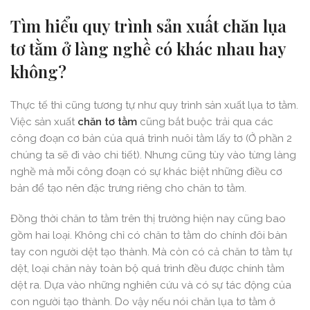
Tìm hiểu quy trình sản xuất chăn lụa
tơ tằm ở làng nghề có khác nhau hay
không?
Thực tế thì cũng tương tự như quy trình sản xuất lụa tơ tằm.
Việc sản xuất
chăn tơ tằm
cũng bắt buộc trải qua các
công đoạn cơ bản của quá trình nuôi tằm lấy tơ (Ở phần 2
chúng ta sẽ đi vào chi tiết). Nhưng cũng tùy vào từng làng
nghề mà mỗi công đoạn có sự khác biệt những điều cơ
bản để tạo nên đặc trưng riêng cho chăn tơ tằm.
Đồng thời chăn tơ tằm trên thị trường hiện nay cũng bao
gồm hai loại. Không chỉ có chăn tơ tằm do chính đôi bàn
tay con người dệt tạo thành. Mà còn có cả chăn tơ tằm tự
dệt, loại chăn này toàn bộ quá trình đều được chính tằm
dệt ra. Dựa vào những nghiên cứu và có sự tác động của
con người tạo thành. Do vậy nếu nói chăn lụa tơ tằm ở