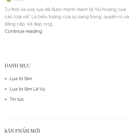
Từ thời xa xưa, lụa đã được mệnh danh là "nữ hoàng của
các loại vải". Là biểu tượng của sự sang trọng, quyến rũ và
đẳng cấp. Vẻ đẹp óng...
Continue reading
DANH MỤC
Lụa tơ tằm
Lụa tơ tằm Lê Vụ
Tin tức
SẢN PHẨM MỚI