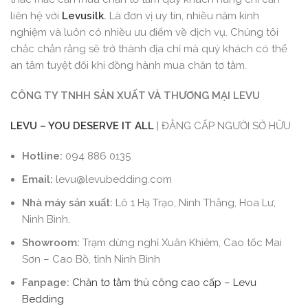
liên hệ với
Levusilk
.
Là đơn vị uy tín, nhiều năm kinh
nghiệm và luôn có nhiều ưu điểm về dịch vụ. Chúng tôi
chắc chắn rằng sẽ trở thành địa chỉ mà quý khách có thể
an tâm tuyệt đối khi đồng hành mua chăn tơ tằm.
CÔNG TY TNHH SẢN
XUẤT
VÀ THƯƠNG MẠI LEVU
LEVU – YOU DESERVE
IT
ALL
| ĐẲNG CẤP NGƯỜI SỞ HỮU
Hotline:
094 886 0135
Email:
levu@levubedding.com
Nhà máy sản xuất:
Lô 1 Hạ Trạo, Ninh Thắng, Hoa Lư,
Ninh Bình.
Showroom:
Trạm dừng nghỉ Xuân Khiêm, Cao tốc Mai
Sơn – Cao Bồ, tỉnh Ninh Bình
Fanpage:
Chăn tơ tằm thủ công cao cấp – Levu
Bedding