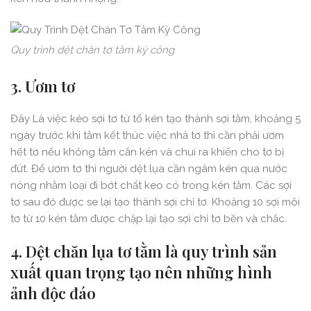
Quy trình dệt chăn tơ tằm kỳ công
3. Ươm tơ
Đây Là việc kéo sợi tơ từ tổ kén tạo thành sợi tằm, khoảng 5
ngày trước khi tằm kết thúc việc nhả tơ thì cần phải ươm
hết tơ nếu không tằm cắn kén và chui ra khiến cho tơ bị
đứt. Để ươm tơ thì người dệt lụa cần ngâm kén qua nước
nóng nhằm loại đi bớt chất keo có trong kén tằm. Các sợi
tơ sau đó được se lại tạo thành sợi chỉ tơ. Khoảng 10 sợi môi
tơ từ 10 kén tằm được chập lại tạo sợi chỉ tơ bền và chắc.
4. Dệt chăn lụa tơ tằm là quy trình sản
xuất quan trọng tạo nên những hình
ảnh độc đáo