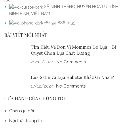
lâu
XÃ NINH THẮNG, HUYỆN HOA LƯ, TỈNH
NINH BÌNH, VIỆT NAM
+84 94 886 0135
BÀI VIẾT MỚI NHẤT
Tìm Hiểu Về Đơn Vị Mommes Đo Lụa – Bí
Quyết Chọn Lụa Chất Lượng
21/12/2024
No Comments
Lụa Satin và Lụa Habotai Khác Gì Nhau?
17/12/2024
No Comments
CỬA HÀNG CỦA CHÚNG TÔI
Chăn ga gối
Nội thất trang trí