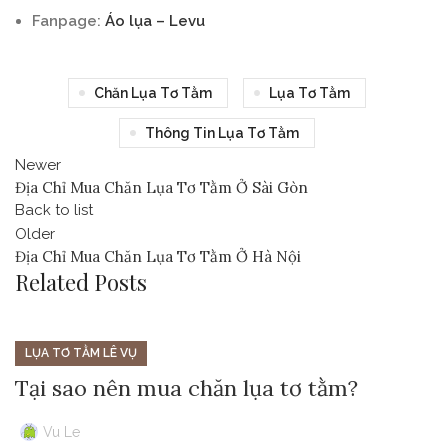
Fanpage:
Áo lụa – Levu
Chăn Lụa Tơ Tằm
Lụa Tơ Tằm
Thông Tin Lụa Tơ Tằm
Newer
Địa Chỉ Mua Chăn Lụa Tơ Tằm Ở Sài Gòn
Back to list
Older
Địa Chỉ Mua Chăn Lụa Tơ Tằm Ở Hà Nội
Related Posts
LỤA TƠ TẰM LÊ VỤ
Tại sao nên mua chăn lụa tơ tằm?
Vu Le