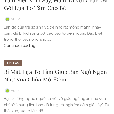
Tạm Biệt Rôm Sảy, Hăm Tã Với Chăn Ga
Gối Lụa Tơ Tằm Cho Bé
Vu Le
Làn da của trẻ sơ sinh và trẻ nhỏ rất mỏng manh, nhạy
cảm, dễ bị kích ứng bởi các yếu tố bên ngoài. Đặc biệt
trong thời tiết nóng ẩm, b...
Continue reading
TIN TỨC
Bí Mật Lụa Tơ Tằm Giúp Bạn Ngủ Ngon
Như Vua Chúa Mỗi Đêm
Vu Le
Bạn thường nghe người ta nói về giấc ngủ ngon như vua
chúa? Nhưng liệu bạn đã từng trải nghiệm cảm giác ấy? Từ
thời xưa, lụa tơ tằm đã ...