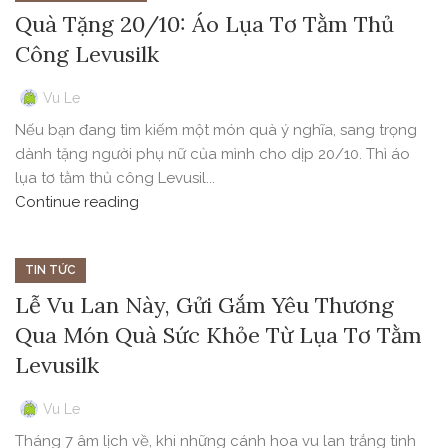
Quà Tặng 20/10: Áo Lụa Tơ Tằm Thủ
Công Levusilk
Vu Le
Nếu bạn đang tìm kiếm một món quà ý nghĩa, sang trọng
dành tặng người phụ nữ của mình cho dịp 20/10. Thì áo
lụa tơ tằm thủ công Levusil...
Continue reading
TIN TỨC
Lễ Vu Lan Này, Gửi Gắm Yêu Thương
Qua Món Quà Sức Khỏe Từ Lụa Tơ Tằm
Levusilk
Vu Le
Tháng 7 âm lịch về, khi những cánh hoa vu lan trắng tinh