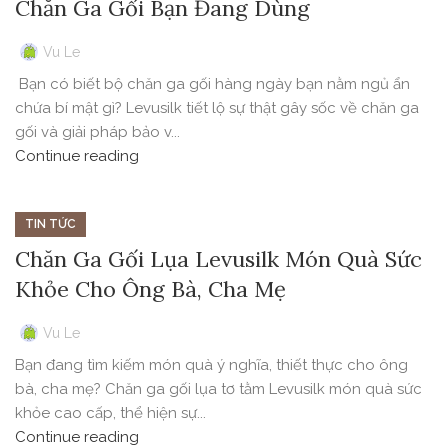
Chăn Ga Gối Bạn Đang Dùng
Vu Le
Bạn có biết bộ chăn ga gối hàng ngày bạn nằm ngủ ẩn
chứa bí mật gì? Levusilk tiết lộ sự thật gây sốc về chăn ga
gối và giải pháp bảo v...
Continue reading
TIN TỨC
Chăn Ga Gối Lụa Levusilk Món Quà Sức
Khỏe Cho Ông Bà, Cha Mẹ
Vu Le
Bạn đang tìm kiếm món quà ý nghĩa, thiết thực cho ông
bà, cha mẹ? Chăn ga gối lụa tơ tằm Levusilk món quà sức
khỏe cao cấp, thể hiện sự...
Continue reading