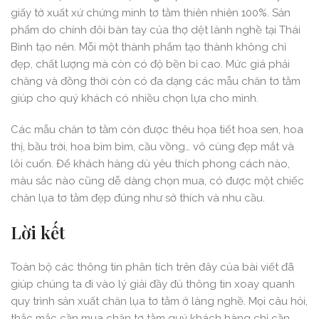
giấy tờ xuất xứ chứng minh tơ tằm thiên nhiên 100%. Sản
phẩm do chính đôi bàn tay của thợ dệt lành nghề tại Thái
Bình tạo nên. Mỗi một thành phẩm tạo thành không chỉ
đẹp, chất lượng mà còn có độ bền bỉ cao. Mức giá phải
chăng và đồng thời còn có đa dạng các mẫu chăn tơ tằm
giúp cho quý khách có nhiều chọn lựa cho mình.
Các mẫu chăn tơ tằm còn được thêu họa tiết hoa sen, hoa
thị, bầu trời, hoa bìm bìm, cầu vồng… vô cùng đẹp mắt và
lôi cuốn. Để khách hàng dù yêu thích phong cách nào,
màu sắc nào cũng dễ dàng chọn mua, có được một chiếc
chăn lụa tơ tằm đẹp đúng như sở thích và nhu cầu.
Lời kết
Toàn bộ các thông tin phân tích trên đây của bài viết đã
giúp chúng ta đi vào lý giải đầy đủ thông tin xoay quanh
quy trình sản xuất chăn lụa tơ tằm ở làng nghề. Mọi câu hỏi,
thắc mắc cần mua chăn tơ tằm quý khách hàng chỉ cần