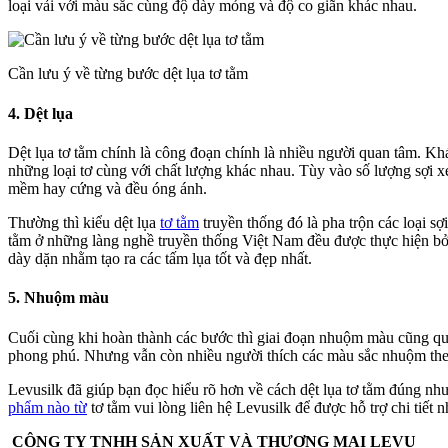
loại vải với màu sắc cùng độ dày mỏng và độ co giãn khác nhau.
Cần lưu ý về từng bước dệt lụa tơ tằm
4. Dệt lụa
Dệt lụa tơ tằm chính là công đoạn chính là nhiều người quan tâm. Khá
những loại tơ cùng với chất lượng khác nhau. Tùy vào số lượng sợi 
mềm hay cứng và đều óng ánh.
Thường thì kiểu dệt lụa
tơ tằm
truyền thống đó là pha trộn các loại sợ
tằm ở những làng nghề truyền thống Việt Nam đều được thực hiện bở
dày dặn nhằm tạo ra các tấm lụa tốt và đẹp nhất.
5. Nhuộm màu
Cuối cùng khi hoàn thành các bước thì giai đoạn nhuộm màu cũng qua
phong phú. Nhưng vẫn còn nhiều người thích các màu sắc nhuộm theo
Levusilk đã giúp bạn đọc hiểu rõ hơn về cách dệt lụa tơ tằm đúng nh
phẩm nào từ
tơ tằm vui lòng liên hệ Levusilk để được hỗ trợ chi tiết n
CÔNG TY TNHH SẢN XUẤT VÀ THƯƠNG MẠI LEVU