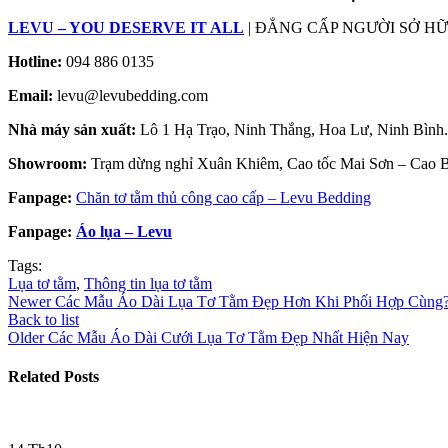
LEVU – YOU DESERVE IT ALL
| ĐẲNG CẤP NGƯỜI SỞ H
Hotline:
094 886 0135
Email:
levu@levubedding.com
Nhà máy sản xuất:
Lô 1 Hạ Trạo, Ninh Thắng, Hoa Lư, Ninh Bình.
Showroom:
Trạm dừng nghỉ Xuân Khiêm, Cao tốc Mai Sơn – Cao B
Fanpage:
Chăn tơ tằm thủ công cao cấp – Levu Bedding
Fanpage:
Áo lụa – Levu
Tags:
Lụa tơ tằm
,
Thông tin lụa tơ tằm
Newer
Các Mẫu Áo Dài Lụa Tơ Tằm Đẹp Hơn Khi Phối Hợp Cùng
Back to list
Older
Các Mẫu Áo Dài Cưới Lụa Tơ Tằm Đẹp Nhất Hiện Nay
Related Posts