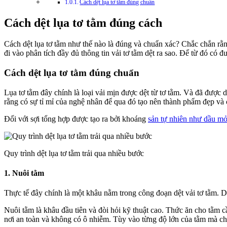
Cách dệt lụa tơ tằm đúng chuẩn
Cách dệt lụa tơ tằm đúng cách
Cách dệt lụa tơ tằm như thế nào là đúng và chuẩn xác? Chắc chắn rằng
đi vào phân tích đầy đủ thông tin vải tơ tằm dệt ra sao. Để từ đó có 
Cách dệt lụa tơ tằm đúng chuẩn
Lụa tơ tằm đây chính là loại vải mịn được dệt từ tơ tằm. Và đã được dù
rằng có sự tỉ mỉ của nghệ nhân để qua đó tạo nên thành phẩm đẹp và 
Đối với sợi tổng hợp được tạo ra bởi khoáng
sản tự nhiên như dầu mỏ 
Quy trình dệt lụa tơ tằm trải qua nhiều bước
1. Nuôi tằm
Thực tế đây chính là một khâu nằm trong công đoạn dệt vải tơ tằm. D
Nuôi tằm là khâu đầu tiên và đòi hỏi kỹ thuật cao. Thức ăn cho tằm c
nơi an toàn và không có ô nhiễm. Tùy vào từng độ lớn của tằm mà ch