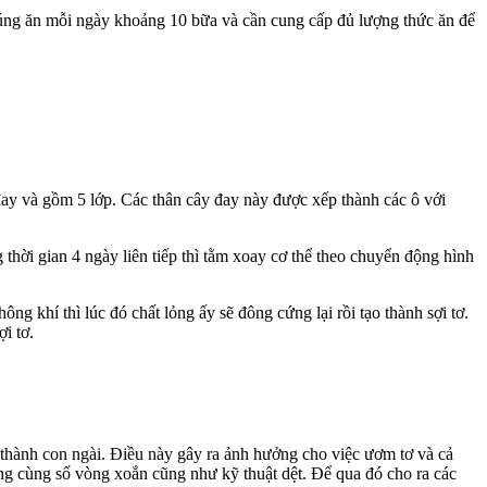
 Chúng ăn mỗi ngày khoảng 10 bữa và cần cung cấp đủ lượng thức ăn để
 đay và gồm 5 lớp. Các thân cây đay này được xếp thành các ô với
g thời gian 4 ngày liên tiếp thì tằm xoay cơ thể theo chuyển động hình
ông khí thì lúc đó chất lỏng ấy sẽ đông cứng lại rồi tạo thành sợi tơ.
i tơ.
 thành con ngài. Điều này gây ra ảnh hưởng cho việc ươm tơ và cả
ợng cùng số vòng xoắn cũng như kỹ thuật dệt. Để qua đó cho ra các