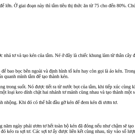
ăn để lớn. Ở giai đoạn này thì tằm tiêu thị thức ăn từ 75 cho đến 80%.
ớc nhả tơ và tạo kén của tằm. Né ở đây là chiếc khung làm từ thân cây
hô để bao bọc bên ngoài và định hình tổ kén hay còn gọi là áo kén. Tron
ấn quanh mình tằm để tạo thành kén.
ng trong suốt. Nó được tiết ra từ nước bọt của tằm, khi tiếp xúc cùng kh
ư một loại keo dính chặt hai nhánh tơ mảnh cùng nhau và tạo thành một sợ
hành nhộng. Khi đó có thể bắt đầu gỡ kén để đem kén đi ươm tơ.
ảng năm ngày phải ươm tơ hết toàn bộ kén đã đóng nếu như chậm sẽ tạo
đó kéo ra sợi tơ. Các sợi tơ ấy được liên kết cùng nhau, tùy vào số lư