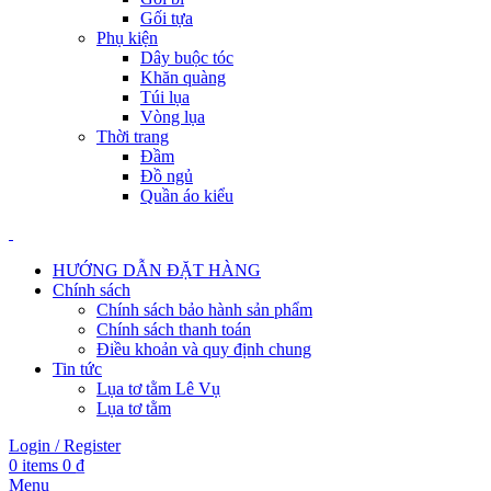
Gối tựa
Phụ kiện
Dây buộc tóc
Khăn quàng
Túi lụa
Vòng lụa
Thời trang
Đầm
Đồ ngủ
Quần áo kiểu
HƯỚNG DẪN ĐẶT HÀNG
Chính sách
Chính sách bảo hành sản phẩm
Chính sách thanh toán
Điều khoản và quy định chung
Tin tức
Lụa tơ tằm Lê Vụ
Lụa tơ tằm
Login / Register
0
items
0
₫
Menu