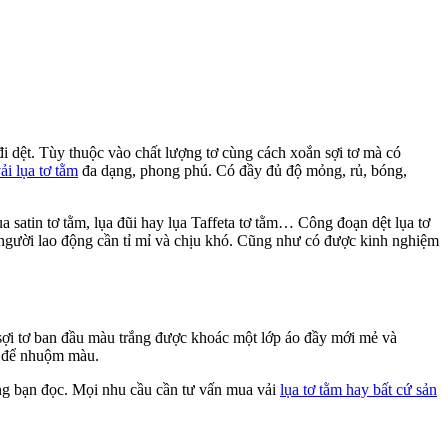
 dệt. Tùy thuộc vào chất lượng tơ cùng cách xoắn sợi tơ mà có
ải lụa tơ tằm
đa dạng, phong phú. Có đầy đủ độ mỏng, rủ, bóng,
ụa satin tơ tằm, lụa đũi hay lụa Taffeta tơ tằm… Công đoạn dệt lụa tơ
người lao động cần tỉ mỉ và chịu khó. Cũng như có được kinh nghiệm
sợi tơ ban đầu màu trắng được khoác một lớp áo đầy mới mẻ và
n để nhuộm màu.
ùng bạn đọc. Mọi nhu cầu cần tư vấn mua vải
lụa tơ tằm hay bất cứ sản