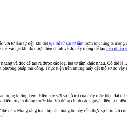
c với tơ tằm tự dệt, khi dệt
lụa thì từ sợi tơ tằm
ươm tơ chúng ta mang đi
xe mà vải lụa khi đó được điều chỉnh về độ dày mỏng để tạo
nên nhiều v
i ngang và dọc để tạo ra được các loại lụa tơ tằm khác nhau. Có thể là l
i phương pháp thủ công. Thực hiện trên những máy dệt thô sơ do vậy 
n trọng không kém. Hiện nay với sự hỗ trợ của máy móc hiện đại thì 
 kiểu truyền thống trước kia. Và dùng chính các nguyên liệu tự nhiê
ư thế nào. Mong rằng toàn bộ các thông tin này đều thực sự hữu ích c
hất.