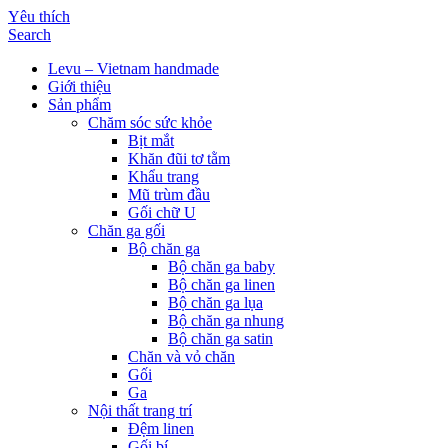
Yêu thích
Search
Levu – Vietnam handmade
Giới thiệu
Sản phẩm
Chăm sóc sức khỏe
Bịt mắt
Khăn đũi tơ tằm
Khẩu trang
Mũ trùm đầu
Gối chữ U
Chăn ga gối
Bộ chăn ga
Bộ chăn ga baby
Bộ chăn ga linen
Bộ chăn ga lụa
Bộ chăn ga nhung
Bộ chăn ga satin
Chăn và vỏ chăn
Gối
Ga
Nội thất trang trí
Đệm linen
Gối bí