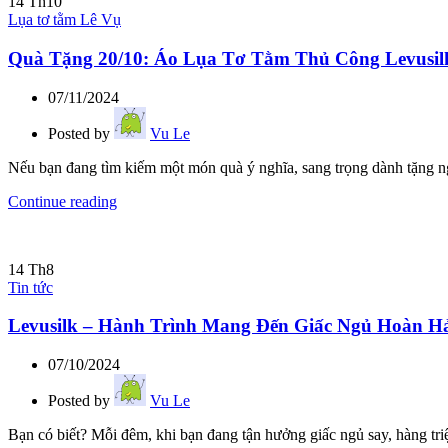
14
Th10
Lụa tơ tằm Lê Vụ
Quà Tặng 20/10: Áo Lụa Tơ Tằm Thủ Công Levusil
07/11/2024
Posted by
Vu Le
Nếu bạn đang tìm kiếm một món quà ý nghĩa, sang trọng dành tặng ngư
Continue reading
14
Th8
Tin tức
Levusilk – Hành Trình Mang Đến Giấc Ngủ Hoàn H
07/10/2024
Posted by
Vu Le
Bạn có biết? Mỗi đêm, khi bạn đang tận hưởng giấc ngủ say, hàng tri