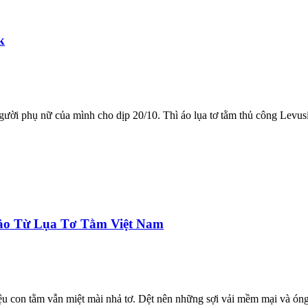
k
ời phụ nữ của mình cho dịp 20/10. Thì áo lụa tơ tằm thủ công Levusil
ảo Từ Lụa Tơ Tằm Việt Nam
ệu con tằm vẫn miệt mài nhả tơ. Dệt nên những sợi vải mềm mại và óng