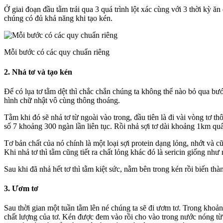
Ở giai đoạn đầu tằm trải qua 3 quá trình lột xác cùng với 3 thời kỳ 
chúng có đủ khả năng khi tạo kén.
Mỗi bước có các quy chuẩn riêng
2. Nhả tơ và tạo kén
Để có lụa tơ tằm dệt thì chắc chắn chúng ta không thể nào bỏ qua bư
hình chữ nhật vô cùng thông thoáng.
Tằm khi đó sẽ nhả tơ từ ngoài vào trong, đầu tiên là đi vài vòng tơ t
số 7 khoảng 300 ngàn lần liên tục. Rồi nhả sợi tơ dài khoảng 1km qu
Tơ bản chất của nó chính là một loại sợi protein dạng lỏng, nhớt và cũ
Khi nhả tơ thì tằm cũng tiết ra chất lỏng khác đó là sericin giống nh
Sau khi đã nhả hết tơ thì tằm kiệt sức, nằm bên trong kén rồi biến t
3. Ươm tơ
Sau thời gian một tuần tằm lên né chúng ta sẽ đi ươm tơ. Trong kho
chất lượng của tơ. Kén được đem vào rồi cho vào trong nước nóng từ 