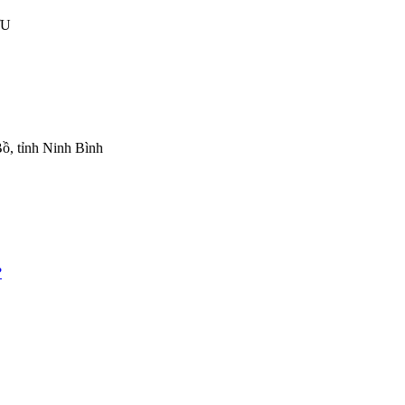
ỮU
ồ, tỉnh Ninh Bình
?