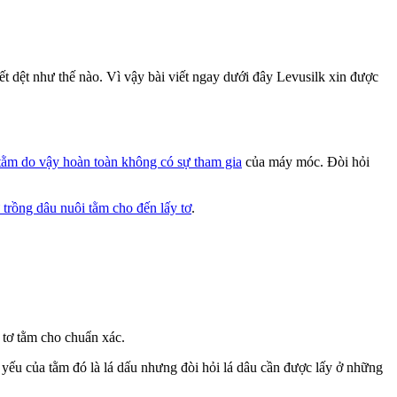
ết dệt như thế nào. Vì vậy bài viết ngay dưới đây Levusilk xin được
 tằm do vậy hoàn toàn không có sự tham gia
của máy móc. Đòi hỏi
 trồng dâu nuôi tằm cho đến lấy tơ
.
 tơ tằm cho chuẩn xác.
ủ yếu của tằm đó là lá dấu nhưng đòi hỏi lá dâu cần được lấy ở những