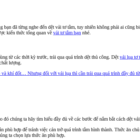
 bạn đã từng nghe đến dệt vải tơ tằm, tuy nhiên không phải ai cũng bi
được kiến thức tổng quan về
vải tơ tằm bạn
nhé.
ng từ các thời kỳ trước, trải qua quá trình dệt thủ công. Dệt
vải lụa tơ
chất lượng.
và khí đốt… Nhưng đối với vải lụa thì cần trải qua quá trình đầy đủ từ
o đó chúng ta hãy tìm hiểu đầy đủ về các bước để nắm bắt cách dệt vải
ần phù hợp để tránh việc cản trở quá trình tằm hình thành. Thức ăn ch
úng ta chọn lựa thức ăn phù hợp.