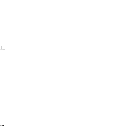
...
...