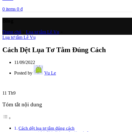
0
items
0
₫
Blog
Trang chủ
»
Lụa tơ tằm Lê Vụ
»
Lụa tơ tằm Lê Vụ
Cách Dệt Lụa Tơ Tằm Đúng Cách
11/09/2022
Posted by
Vu Le
11
Th9
Tóm tắt nội dung
Cách dệt lụa tơ tằm đúng cách