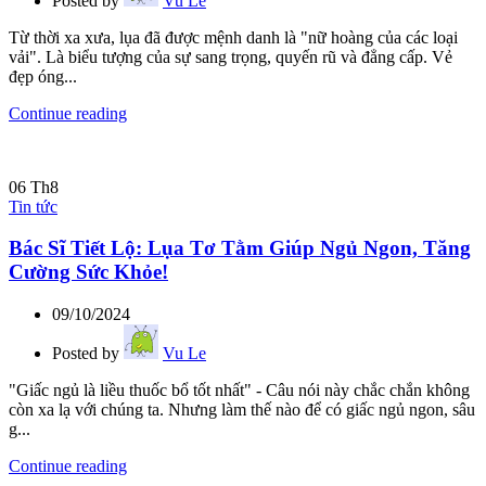
Posted by
Vu Le
Từ thời xa xưa, lụa đã được mệnh danh là "nữ hoàng của các loại
vải". Là biểu tượng của sự sang trọng, quyến rũ và đẳng cấp. Vẻ
đẹp óng...
Continue reading
06
Th8
Tin tức
Bác Sĩ Tiết Lộ: Lụa Tơ Tằm Giúp Ngủ Ngon, Tăng
Cường Sức Khỏe!
09/10/2024
Posted by
Vu Le
"Giấc ngủ là liều thuốc bổ tốt nhất" - Câu nói này chắc chắn không
còn xa lạ với chúng ta. Nhưng làm thế nào để có giấc ngủ ngon, sâu
g...
Continue reading