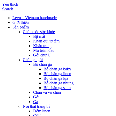
Yêu thích
Search
Levu – Vietnam handmade
Giới thiệu
Sản phẩm
Chăm sóc sức khỏe
Bịt mắt
Khăn đũi tơ tằm
Khẩu trang
Mũ trùm đầu
Gối chữ U
Chăn ga gối
Bộ chăn ga
Bộ chăn ga baby
Bộ chăn ga linen
Bộ chăn ga lụa
Bộ chăn ga nhung
Bộ chăn ga satin
Chăn và vỏ chăn
Gối
Ga
Nội thất trang trí
Đệm linen
Gối bí