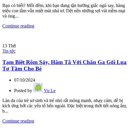
Bạn có biết? Mỗi đêm, khi bạn đang tận hưởng giấc ngủ say, hàng
triệu con tằm vẫn miệt mài nhả tơ. Dệt nên những sợi vải mềm mại
và óng...
Continue reading
13
Th8
Tin tức
Tạm Biệt Rôm Sảy, Hăm Tã Với Chăn Ga Gối Lụa
Tơ Tằm Cho Bé
07/10/2024
Posted by
Vu Le
Làn da của trẻ sơ sinh và trẻ nhỏ rất mỏng manh, nhạy cảm, dễ bị
kích ứng bởi các yếu tố bên ngoài. Đặc biệt trong thời tiết nóng ẩm,
b...
Continue reading