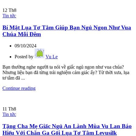
12
Th8
Tin tức
Bí Mật Lụa Tơ Tằm Giúp Bạn Ngủ Ngon Như Vua
Chúa Mỗi Đêm
09/10/2024
Posted by
Vu Le
Bạn thường nghe người ta nói về giấc ngủ ngon như vua chúa?
Nhưng liệu bạn đã từng trải nghiệm cảm giác ấy? Từ thời xưa, lụa
tơ tằm đã ...
Continue reading
11
Th8
Tin tức
Tặng Cha Mẹ Giấc Ngủ An Lành Mùa Vu Lan Báo
Hiếu Với Chăn Ga Gối Lụa Tơ Tằm Levusilk