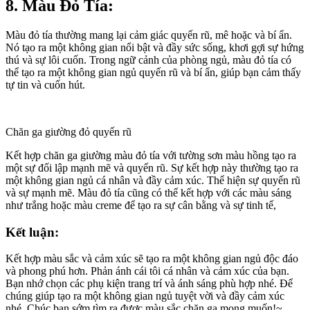
8. Màu Đỏ Tía:
Màu đỏ tía thường mang lại cảm giác quyến rũ, mê hoặc và bí ẩn.
Nó tạo ra một không gian nổi bật và đầy sức sống, khơi gợi sự hứng
thú và sự lôi cuốn. Trong ngữ cảnh của phòng ngủ, màu đỏ tía có
thể tạo ra một không gian ngủ quyến rũ và bí ẩn, giúp bạn cảm thấy
tự tin và cuốn hút.
Chăn ga giường đỏ quyến rũ
Kết hợp chăn ga giường màu đỏ tía với tường sơn màu hồng tạo ra
một sự đối lập mạnh mẽ và quyến rũ. Sự kết hợp này thường tạo ra
một không gian ngủ cá nhân và đầy cảm xúc. Thể hiện sự quyến rũ
và sự mạnh mẽ. Màu đỏ tía cũng có thể kết hợp với các màu sáng
như trắng hoặc màu creme để tạo ra sự cân bằng và sự tinh tế,
Kết luận:
Kết hợp màu sắc và cảm xúc sẽ tạo ra một không gian ngủ độc đáo
và phong phú hơn. Phản ánh cái tôi cá nhân và cảm xúc của bạn.
Bạn nhớ chọn các phụ kiện trang trí và ánh sáng phù hợp nhé. Để
chúng giúp tạo ra một không gian ngủ tuyệt vời và đầy cảm xúc
nhé. Chúc bạn sớm tìm ra được màu sắc chăn ga mong muốn!~