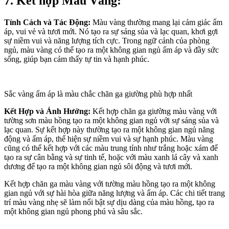
7. Kết hợp Màu Vàng:
Tính Cách và Tác Động:
Màu vàng thường mang lại cảm giác ấm
áp, vui vẻ và tươi mới. Nó tạo ra sự sáng sủa và lạc quan, khơi gợi
sự niềm vui và năng lượng tích cực. Trong ngữ cảnh của phòng
ngủ, màu vàng có thể tạo ra một không gian ngủ ấm áp và đầy sức
sống, giúp bạn cảm thấy tự tin và hạnh phúc.
Sắc vàng ấm áp là màu chắc chăn ga giường phù hợp nhất
Kết Hợp và Ảnh Hưởng:
Kết hợp chăn ga giường màu vàng với
tường sơn màu hồng tạo ra một không gian ngủ với sự sáng sủa và
lạc quan. Sự kết hợp này thường tạo ra một không gian ngủ năng
động và ấm áp, thể hiện sự niềm vui và sự hạnh phúc. Màu vàng
cũng có thể kết hợp với các màu trung tính như trắng hoặc xám để
tạo ra sự cân bằng và sự tinh tế, hoặc với màu xanh lá cây và xanh
dương để tạo ra một không gian ngủ sôi động và tươi mới.
Kết hợp chăn ga màu vàng với tường màu hồng tạo ra một không
gian ngủ với sự hài hòa giữa năng lượng và ấm áp. Các chi tiết trang
trí màu vàng nhẹ sẽ làm nổi bật sự dịu dàng của màu hồng, tạo ra
một không gian ngủ phong phú và sâu sắc.