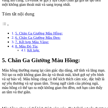
vàng ấm cúng. Levusilk sẽ gợi ý lựa chọn chăn ga gối để tạo nên
một không gian thoải mái và sang trọng nhất.
Tóm tắt nội dung
5. Chăn Ga Giường Màu Hồng:
6. Chăn Ga Giường Màu Đen:
7. Kết hợp Màu Vàng:
8. Màu Đỏ Tía:
Kết luận:
5. Chăn Ga Giường Màu Hồng:
Màu hồng thường mang lại cảm giác dịu dàng, nữ tính và lãng mạn.
Nó tạo ra một không gian ấm áp và thoải mái, khơi gợi sự yên bình
và sự bảo vệ. Màu hồng cũng có thể kích thích cảm xúc, đặc biệt là
sự yêu thương và sự quan tâm. Trong ngữ cảnh của phòng ngủ,
màu hồng có thể tạo ra một không gian êm đềm, nơi bạn cảm thấy
an tâm và thư giãn.