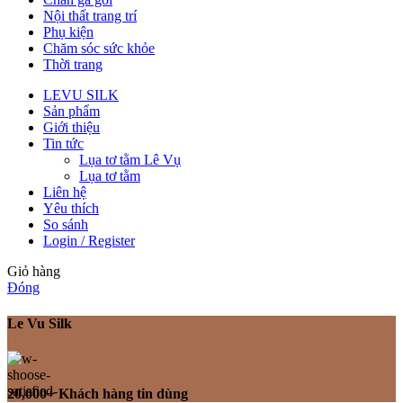
Nội thất trang trí
Phụ kiện
Chăm sóc sức khỏe
Thời trang
LEVU SILK
Sản phẩm
Giới thiệu
Tin tức
Lụa tơ tằm Lê Vụ
Lụa tơ tằm
Liên hệ
Yêu thích
So sánh
Login / Register
Giỏ hàng
Đóng
Le Vu Silk
20,000+ Khách hàng tin dùng