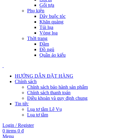
Gối tựa
Phụ kiện
Dây buộc tóc
Khăn quàng
Túi lụa
Vòng lụa
Thời trang
Đầm
Đồ ngủ
Quần áo kiểu
HƯỚNG DẪN ĐẶT HÀNG
Chính sách
Chính sách bảo hành sản phẩm
Chính sách thanh toán
Điều khoản và quy định chung
Tin tức
Lụa tơ tằm Lê Vụ
Lụa tơ tằm
Login / Register
0
items
0
₫
Menu