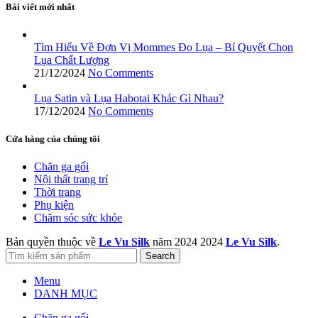
Bài viết mới nhất
Tìm Hiểu Về Đơn Vị Mommes Đo Lụa – Bí Quyết Chọn
Lụa Chất Lượng
21/12/2024
No Comments
Lụa Satin và Lụa Habotai Khác Gì Nhau?
17/12/2024
No Comments
Cửa hàng của chúng tôi
Chăn ga gối
Nội thất trang trí
Thời trang
Phụ kiện
Chăm sóc sức khỏe
Bản quyền thuộc về
Le Vu Silk
năm 2024
2024
Le Vu Silk
.
Search
Menu
DANH MỤC
Chăn ga gối