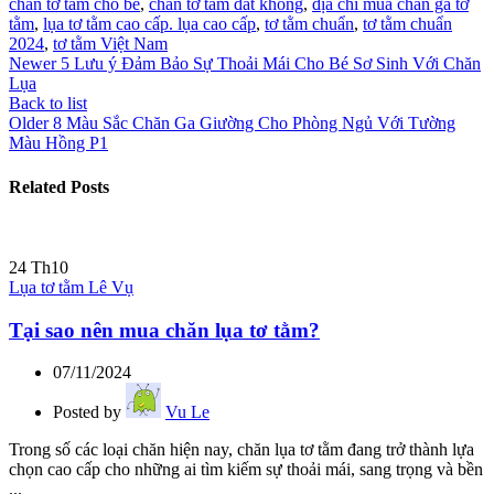
chăn tơ tằm cho bé
,
chăn tơ tằm đắt không
,
địa chỉ mua chăn ga tơ
tằm
,
lụa tơ tằm cao cấp. lụa cao cấp
,
tơ tằm chuẩn
,
tơ tằm chuẩn
2024
,
tơ tằm Việt Nam
Newer
5 Lưu ý Đảm Bảo Sự Thoải Mái Cho Bé Sơ Sinh Với Chăn
Lụa
Back to list
Older
8 Màu Sắc Chăn Ga Giường Cho Phòng Ngủ Với Tường
Màu Hồng P1
Related Posts
24
Th10
Lụa tơ tằm Lê Vụ
Tại sao nên mua chăn lụa tơ tằm?
07/11/2024
Posted by
Vu Le
Trong số các loại chăn hiện nay, chăn lụa tơ tằm đang trở thành lựa
chọn cao cấp cho những ai tìm kiếm sự thoải mái, sang trọng và bền
...