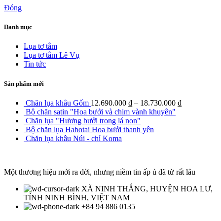
Đóng
Danh mục
Lụa tơ tằm
Lụa tơ tằm Lê Vụ
Tin tức
Sản phẩm mới
Chăn lụa khâu Gốm
12.690.000
₫
–
18.730.000
₫
Bộ chăn satin "Hoa bưởi và chim vành khuyên"
Chăn lụa "Hương bưởi trong lá non"
Bộ chăn lụa Habotai Hoa bưởi thanh yên
Chăn lụa khâu Núi - chỉ Koma
Một thương hiệu mới ra đời, nhưng niềm tin ấp ủ đã từ rất lâu
XÃ NINH THẮNG, HUYỆN HOA LƯ,
TỈNH NINH BÌNH, VIỆT NAM
+84 94 886 0135