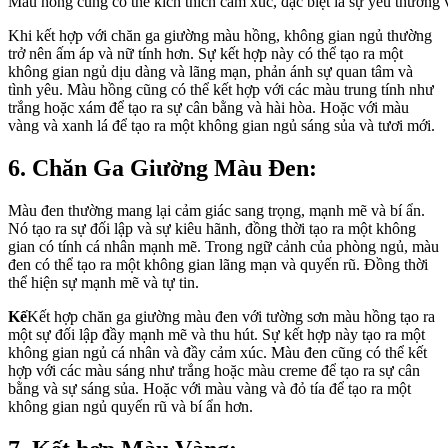
Màu hồng cũng có thể kích thích cảm xúc, đặc biệt là sự yêu thương 
Khi kết hợp với chăn ga giường màu hồng, không gian ngủ thường
trở nên ấm áp và nữ tính hơn. Sự kết hợp này có thể tạo ra một
không gian ngủ dịu dàng và lãng mạn, phản ánh sự quan tâm và
tình yêu. Màu hồng cũng có thể kết hợp với các màu trung tính như
trắng hoặc xám để tạo ra sự cân bằng và hài hòa. Hoặc với màu
vàng và xanh lá để tạo ra một không gian ngủ sáng sủa và tươi mới.
6. Chăn Ga Giường Màu Đen:
Màu đen thường mang lại cảm giác sang trọng, mạnh mẽ và bí ẩn.
Nó tạo ra sự đối lập và sự kiêu hãnh, đồng thời tạo ra một không
gian có tính cá nhân mạnh mẽ. Trong ngữ cảnh của phòng ngủ, màu
đen có thể tạo ra một không gian lãng mạn và quyến rũ. Đồng thời
thể hiện sự mạnh mẽ và tự tin.
Kế
Kết hợp chăn ga giường màu đen với tường sơn màu hồng tạo ra
một sự đối lập đầy mạnh mẽ và thu hút. Sự kết hợp này tạo ra một
không gian ngủ cá nhân và đầy cảm xúc. Màu đen cũng có thể kết
hợp với các màu sáng như trắng hoặc màu creme để tạo ra sự cân
bằng và sự sáng sủa. Hoặc với màu vàng và đỏ tía để tạo ra một
không gian ngủ quyến rũ và bí ẩn hơn.