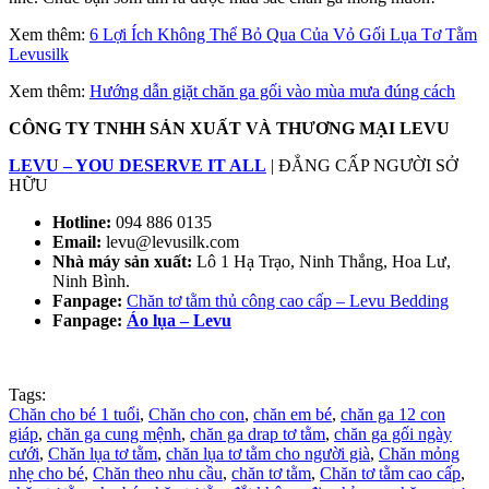
Xem thêm:
6 Lợi Ích Không Thể Bỏ Qua Của Vỏ Gối Lụa Tơ Tằm
Levusilk
Xem thêm:
Hướng dẫn giặt chăn ga gối vào mùa mưa đúng cách
CÔNG TY TNHH SẢN
XUẤT
VÀ THƯƠNG MẠI LEVU
LEVU – YOU DESERVE
IT
ALL
| ĐẲNG CẤP NGƯỜI SỞ
HỮU
Hotline:
094 886 0135
Email:
levu@levusilk.com
Nhà máy sản xuất:
Lô 1 Hạ Trạo, Ninh Thắng, Hoa Lư,
Ninh Bình.
Fanpage:
Chăn tơ tằm thủ công cao cấp – Levu Bedding
Fanpage:
Áo lụa – Levu
Tags:
Chăn cho bé 1 tuổi
,
Chăn cho con
,
chăn em bé
,
chăn ga 12 con
giáp
,
chăn ga cung mệnh
,
chăn ga drap tơ tằm
,
chăn ga gối ngày
cưới
,
Chăn lụa tơ tằm
,
chăn lụa tơ tằm cho người già
,
Chăn mỏng
nhẹ cho bé
,
Chăn theo nhu cầu
,
chăn tơ tằm
,
Chăn tơ tằm cao cấp
,