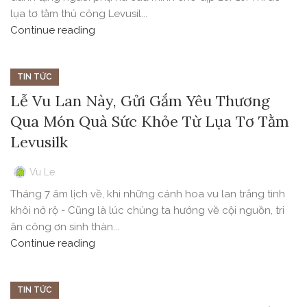
lụa tơ tằm thủ công Levusil...
Continue reading
TIN TỨC
Lễ Vu Lan Này, Gửi Gắm Yêu Thương
Qua Món Quà Sức Khỏe Từ Lụa Tơ Tằm
Levusilk
Vu Le
Tháng 7 âm lịch về, khi những cánh hoa vu lan trắng tinh
khôi nở rộ - Cũng là lúc chúng ta hướng về cội nguồn, tri
ân công ơn sinh thàn...
Continue reading
TIN TỨC