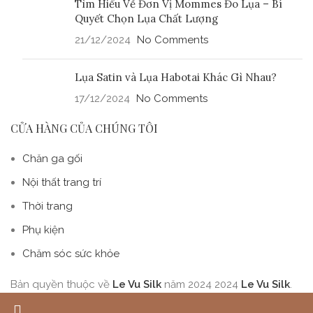
Tìm Hiểu Về Đơn Vị Mommes Đo Lụa – Bí
Quyết Chọn Lụa Chất Lượng
21/12/2024
No Comments
Lụa Satin và Lụa Habotai Khác Gì Nhau?
17/12/2024
No Comments
CỬA HÀNG CỦA CHÚNG TÔI
Chăn ga gối
Nội thất trang trí
Thời trang
Phụ kiện
Chăm sóc sức khỏe
Bản quyền thuộc về
Le Vu Silk
năm 2024
2024
Le Vu Silk
.