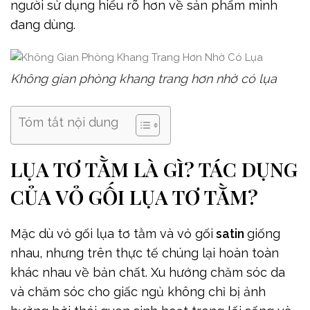
người sử dụng hiểu rõ hơn về sản phẩm mình
đang dùng.
Không gian phòng khang trang hơn nhờ có lụa
Tóm tắt nội dung
LỤA TƠ TẰM LÀ GÌ? TÁC DỤNG
CỦA VỎ GỐI LỤA TƠ TẰM?
Mặc dù vỏ gối lụa tơ tằm và vỏ gối
satin
giống
nhau, nhưng trên thực tế chúng lại hoàn toàn
khác nhau về bản chất. Xu hướng chăm sóc da
và chăm sóc cho giấc ngủ không chỉ bị ảnh