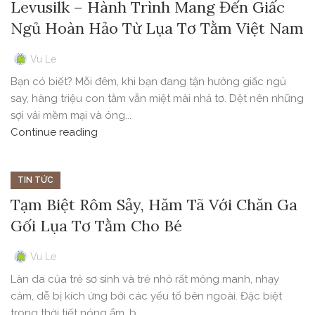
Levusilk – Hành Trình Mang Đến Giấc
Ngủ Hoàn Hảo Từ Lụa Tơ Tằm Việt Nam
Vu Le
Bạn có biết? Mỗi đêm, khi bạn đang tận hưởng giấc ngủ
say, hàng triệu con tằm vẫn miệt mài nhả tơ. Dệt nên những
sợi vải mềm mại và óng...
Continue reading
TIN TỨC
Tạm Biệt Rôm Sảy, Hăm Tã Với Chăn Ga
Gối Lụa Tơ Tằm Cho Bé
Vu Le
Làn da của trẻ sơ sinh và trẻ nhỏ rất mỏng manh, nhạy
cảm, dễ bị kích ứng bởi các yếu tố bên ngoài. Đặc biệt
trong thời tiết nóng ẩm, b...