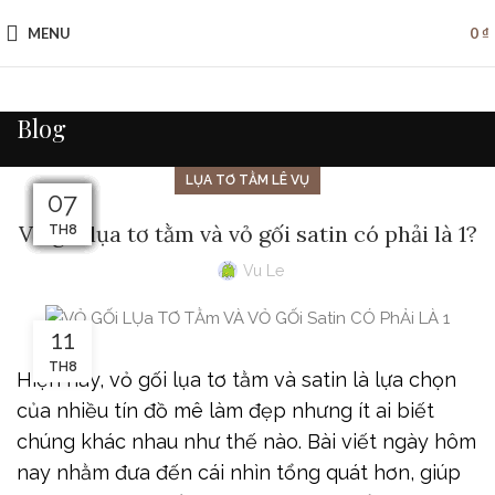
MENU
0
₫
Blog
LỤA TƠ TẰM LÊ VỤ
09
08
07
24
23
14
15
14
10
13
12
11
Vỏ gối lụa tơ tằm và vỏ gối satin có phải là 1?
TH10
TH10
TH10
TH8
TH8
TH8
TH8
TH8
TH8
TH8
TH8
TH8
Vu Le
11
TH8
Hiện nay, vỏ gối lụa tơ tằm và satin là lựa chọn
của nhiều tín đồ mê làm đẹp nhưng ít ai biết
chúng khác nhau như thế nào. Bài viết ngày hôm
nay nhằm đưa đến cái nhìn tổng quát hơn, giúp