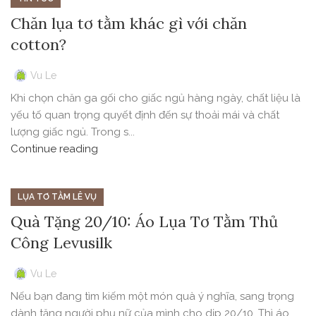
Chăn lụa tơ tằm khác gì với chăn
cotton?
Vu Le
Khi chọn chăn ga gối cho giấc ngủ hàng ngày, chất liệu là
yếu tố quan trọng quyết định đến sự thoải mái và chất
lượng giấc ngủ. Trong s...
Continue reading
LỤA TƠ TẰM LÊ VỤ
Quà Tặng 20/10: Áo Lụa Tơ Tằm Thủ
Công Levusilk
Vu Le
Nếu bạn đang tìm kiếm một món quà ý nghĩa, sang trọng
dành tặng người phụ nữ của mình cho dịp 20/10. Thì áo