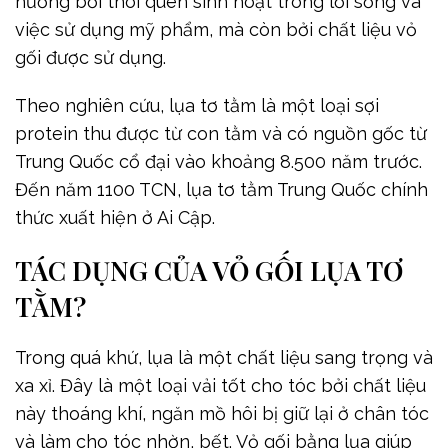
hưởng bởi thói quen sinh hoạt trong lối sống và
việc sử dụng mỹ phẩm, mà còn bởi chất liệu vỏ
gối được sử dụng.
Theo nghiên cứu, lụa tơ tằm là một loại sợi
protein thu được từ con tằm và có nguồn gốc từ
Trung Quốc cổ đại vào khoảng 8.500 năm trước.
Đến năm 1100 TCN, lụa tơ tằm Trung Quốc chính
thức xuất hiện ở Ai Cập.
TÁC DỤNG CỦA VỎ GỐI LỤA TƠ
TẰM?
Trong quá khứ, lụa là một chất liệu sang trọng và
xa xỉ. Đây là một loại vải tốt cho tóc bởi chất liệu
này thoáng khí, ngăn mồ hôi bị giữ lại ở chân tóc
và làm cho tóc nhờn, bết. Vỏ gối bằng lụa giúp