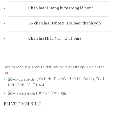
Chăn lụa "Hương bưởi trong lá non"
Bộ chăn lụa Habotai Hoa bưởi thanh yên
Chăn lụa khâu Núi - chỉ Koma
Một thương hiệu mới ra đời, nhưng niềm tin ấp ủ đã từ rất
lâu
XÃ NINH THẮNG, HUYỆN HOA LƯ, TỈNH
NINH BÌNH, VIỆT NAM
+84 94 886 0135
BÀI VIẾT MỚI NHẤT