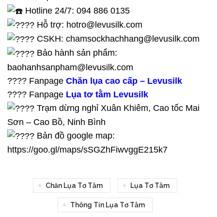
Hotline 24/7: 094 886 0135
Hỗ trợ: hotro@levusilk.com
CSKH: chamsockhachhang@levusilk.com
Bảo hành sản phẩm:
baohanhsanpham@levusilk.com
???? Fanpage
Chăn lụa cao cấp – Levusilk
???? Fanpage
Lụa tơ tằm Levusilk
Trạm dừng nghỉ Xuân Khiêm, Cao tốc Mai
Sơn – Cao Bồ, Ninh Bình
Bản đồ google map:
https://goo.gl/maps/sSGZhFiwvggE215k7
Chăn Lụa Tơ Tằm
Lụa Tơ Tằm
Thông Tin Lụa Tơ Tằm