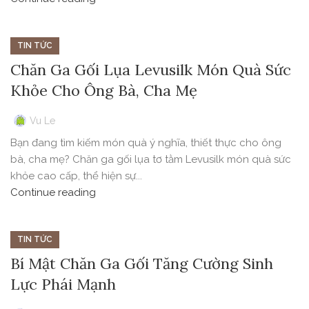
TIN TỨC
Chăn Ga Gối Lụa Levusilk Món Quà Sức
Khỏe Cho Ông Bà, Cha Mẹ
Vu Le
Bạn đang tìm kiếm món quà ý nghĩa, thiết thực cho ông
bà, cha mẹ? Chăn ga gối lụa tơ tằm Levusilk món quà sức
khỏe cao cấp, thể hiện sự...
Continue reading
TIN TỨC
Bí Mật Chăn Ga Gối Tăng Cường Sinh
Lực Phái Mạnh