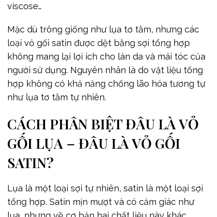
viscose…
Mặc dù trông giống như lụa tơ tằm, nhưng các
loại vỏ gối satin được dệt bằng sợi tổng hợp
không mang lại lợi ích cho làn da và mái tóc của
người sử dụng. Nguyên nhân là do vật liệu tổng
hợp không có khả năng chống lão hóa tương tự
như lụa tơ tằm tự nhiên.
CÁCH PHÂN BIỆT ĐÂU LÀ VỎ
GỐI LỤA – ĐÂU LÀ VỎ GỐI
SATIN?
Lụa là một loại sợi tự nhiên, satin là một loại sợi
tổng hợp. Satin mịn mượt và có cảm giác như
lụa, nhưng về cơ bản hai chất liệu này khác