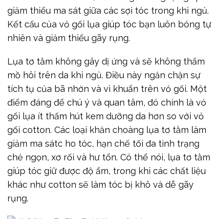
giảm thiểu ma sát giữa các sợi tóc trong khi ngủ.
Kết cấu của vỏ gối lụa giúp tóc bạn luôn bóng tự
nhiên và giảm thiểu gãy rụng.
Lụa tơ tằm không gây dị ứng và sẽ không thấm
mồ hôi trên da khi ngủ. Điều này ngăn chặn sự
tích tụ của bã nhờn và vi khuẩn trên vỏ gối. Một
điểm đáng để chú ý và quan tâm, đó chính là vỏ
gối lụa ít thấm hút kem dưỡng da hơn so với vỏ
gối cotton. Các loại khăn choàng lụa tơ tằm làm
giảm ma sátc ho tóc, hạn chế tối đa tình trạng
chẻ ngọn, xơ rối và hư tổn. Có thể nói, lụa tơ tằm
giúp tóc giữ được độ ẩm, trong khi các chất liệu
khác như cotton sẽ làm tóc bị khô và dễ gãy
rụng.