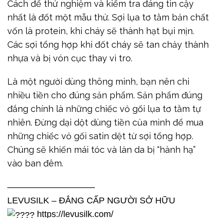
Cách để thử nghiệm và kiểm tra đáng tin cậy
nhất là đốt một mẫu thử. Sợi lụa tơ tằm bản chất
vốn là protein, khi cháy sẽ thành hạt bụi mịn.
Các sợi tổng hợp khi đốt cháy sẽ tan chảy thành
nhựa và bị vón cục thay vì tro.
Là một người dùng thông minh, bạn nên chi
nhiều tiền cho đúng sản phẩm. Sản phẩm đúng
đắng chính là những chiếc vỏ gối lụa tơ tằm tự
nhiên. Đừng dại dột dùng tiền của mình để mua
những chiếc vỏ gối satin dệt từ sợi tổng hợp.
Chúng sẽ khiến mái tóc và làn da bị “hành hạ”
vào ban đêm.
——————————
LEVUSILK – ĐẲNG CẤP NGƯỜI SỞ HỮU
https://levusilk.com/