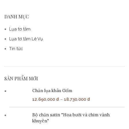
DANH MỤC
Lụa tơ tằm
Lụa tơ tằm Lê Vụ
Tin tức
SẢN PHẨM MỚI
Chăn lụa khâu Gốm
12.690.000
₫
–
18.730.000
₫
Bộ chăn satin "Hoa bưởi và chim vành
khuyên"