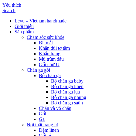
Yêu thích
Search
Levu – Vietnam handmade
Giới thiệu
Sản phẩm
Chăm sóc sức khỏe
Bịt mắt
Khăn đũi tơ tằm
Khẩu trang
Mũ trùm đầu
Gối chữ U
Chăn ga gối
Bộ chăn ga
Bộ chăn ga baby
Bộ chăn ga linen
Bộ chăn ga lụa
Bộ chăn ga nhung
Bộ chăn ga satin
Chăn và vỏ chăn
Gối
Ga
Nội thất trang trí
Đệm linen
Gối bí