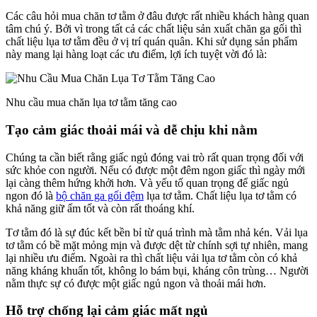
Các câu hỏi mua chăn tơ tằm ở đâu được rất nhiều khách hàng quan
tâm chú ý. Bởi vì trong tất cả các chất liệu sản xuất chăn ga gối thì
chất liệu lụa tơ tằm đều ở vị trí quán quân. Khi sử dụng sản phẩm
này mang lại hàng loạt các ưu điểm, lợi ích tuyệt vời đó là:
Nhu cầu mua chăn lụa tơ tằm tăng cao
Tạo cảm giác thoải mái và dễ chịu khi nằm
Chúng ta cần biết rằng giấc ngủ đóng vai trò rất quan trọng đối với
sức khỏe con người. Nếu có được một đêm ngon giấc thì ngày mới
lại càng thêm hứng khởi hơn. Và yếu tố quan trọng để giấc ngủ
ngon đó là
bộ chăn ga gối đệm
lụa tơ tằm. Chất liệu lụa tơ tằm có
khả năng giữ ấm tốt và còn rất thoáng khí.
Tơ tằm đó là sự đúc kết bền bỉ từ quá trình mà tằm nhả kén. Vải lụa
tơ tằm có bề mặt mỏng mịn và được dệt từ chính sợi tự nhiên, mang
lại nhiều ưu điểm. Ngoài ra thì chất liệu vải lụa tơ tằm còn có khả
năng kháng khuẩn tốt, không lo bám bụi, kháng côn trùng… Người
nằm thực sự có được một giấc ngủ ngon và thoải mái hơn.
Hỗ trợ chống lại cảm giác mất ngủ