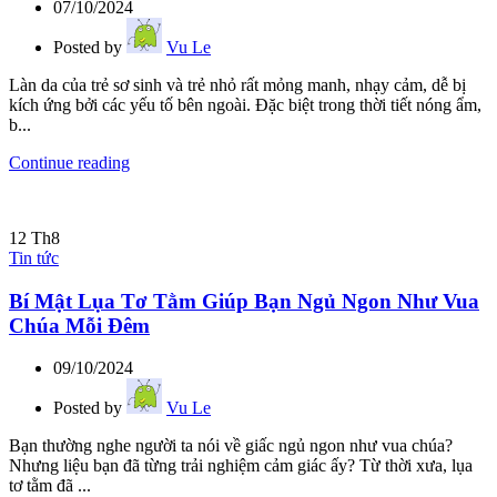
07/10/2024
Posted by
Vu Le
Làn da của trẻ sơ sinh và trẻ nhỏ rất mỏng manh, nhạy cảm, dễ bị
kích ứng bởi các yếu tố bên ngoài. Đặc biệt trong thời tiết nóng ẩm,
b...
Continue reading
12
Th8
Tin tức
Bí Mật Lụa Tơ Tằm Giúp Bạn Ngủ Ngon Như Vua
Chúa Mỗi Đêm
09/10/2024
Posted by
Vu Le
Bạn thường nghe người ta nói về giấc ngủ ngon như vua chúa?
Nhưng liệu bạn đã từng trải nghiệm cảm giác ấy? Từ thời xưa, lụa
tơ tằm đã ...