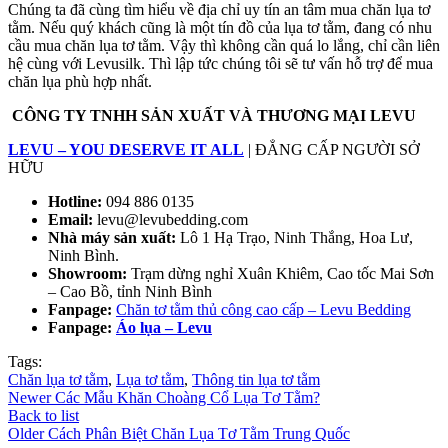
Chúng ta đã cùng tìm hiểu về địa chỉ uy tín an tâm mua chăn lụa tơ
tằm. Nếu quý khách cũng là một tín đồ của lụa tơ tằm, đang có nhu
cầu mua chăn lụa tơ tằm. Vậy thì không cần quá lo lắng, chỉ cần liên
hệ cùng với Levusilk. Thì lập tức chúng tôi sẽ tư vấn hỗ trợ để mua
chăn lụa phù hợp nhất.
CÔNG TY TNHH SẢN
XUẤT
VÀ THƯƠNG MẠI LEVU
LEVU – YOU DESERVE
IT
ALL
| ĐẲNG CẤP NGƯỜI SỞ
HỮU
Hotline:
094 886 0135
Email:
levu@levubedding.com
Nhà máy sản xuất:
Lô 1 Hạ Trạo, Ninh Thắng, Hoa Lư,
Ninh Bình.
Showroom:
Trạm dừng nghỉ Xuân Khiêm, Cao tốc Mai Sơn
– Cao Bồ, tỉnh Ninh Bình
Fanpage:
Chăn tơ tằm thủ công cao cấp – Levu Bedding
Fanpage:
Áo lụa – Levu
Tags:
Chăn lụa tơ tằm
,
Lụa tơ tằm
,
Thông tin lụa tơ tằm
Newer
Các Mẫu Khăn Choàng Cổ Lụa Tơ Tằm?
Back to list
Older
Cách Phân Biệt Chăn Lụa Tơ Tằm Trung Quốc