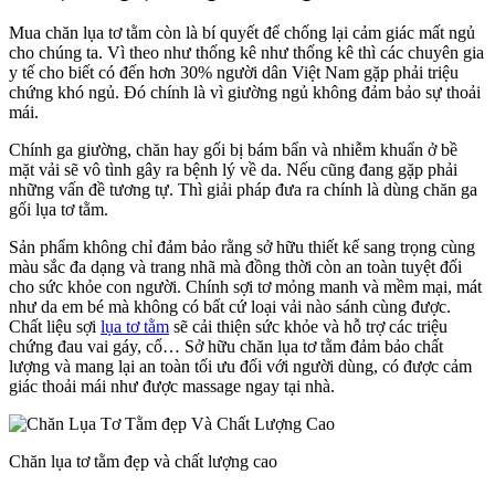
Mua chăn lụa tơ tằm còn là bí quyết để chống lại cảm giác mất ngủ
cho chúng ta. Vì theo như thống kê như thống kê thì các chuyên gia
y tế cho biết có đến hơn 30% người dân Việt Nam gặp phải triệu
chứng khó ngủ. Đó chính là vì giường ngủ không đảm bảo sự thoải
mái.
Chính ga giường, chăn hay gối bị bám bẩn và nhiễm khuẩn ở bề
mặt vải sẽ vô tình gây ra bệnh lý về da. Nếu cũng đang gặp phải
những vấn đề tương tự. Thì giải pháp đưa ra chính là dùng chăn ga
gối lụa tơ tằm.
Sản phẩm không chỉ đảm bảo rằng sở hữu thiết kế sang trọng cùng
màu sắc đa dạng và trang nhã mà đồng thời còn an toàn tuyệt đối
cho sức khỏe con người. Chính sợi tơ mỏng manh và mềm mại, mát
như da em bé mà không có bất cứ loại vải nào sánh cùng được.
Chất liệu sợi
lụa tơ tằm
sẽ cải thiện sức khỏe và hỗ trợ các triệu
chứng đau vai gáy, cổ… Sở hữu chăn lụa tơ tằm đảm bảo chất
lượng và mang lại an toàn tối ưu đối với người dùng, có được cảm
giác thoải mái như được massage ngay tại nhà.
Chăn lụa tơ tằm đẹp và chất lượng cao