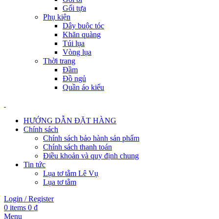
Gối tựa
Phụ kiện
Dây buộc tóc
Khăn quàng
Túi lụa
Vòng lụa
Thời trang
Đầm
Đồ ngủ
Quần áo kiểu
HƯỚNG DẪN ĐẶT HÀNG
Chính sách
Chính sách bảo hành sản phẩm
Chính sách thanh toán
Điều khoản và quy định chung
Tin tức
Lụa tơ tằm Lê Vụ
Lụa tơ tằm
Login / Register
0
items
0
₫
Menu