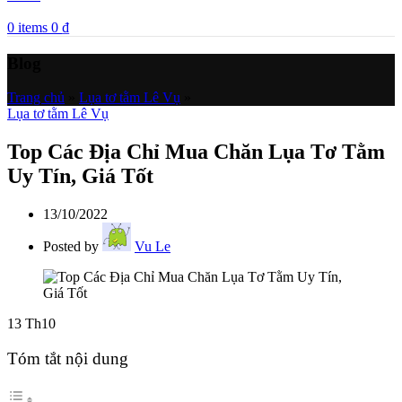
0
items
0
₫
Blog
Trang chủ
»
Lụa tơ tằm Lê Vụ
»
Lụa tơ tằm Lê Vụ
Top Các Địa Chỉ Mua Chăn Lụa Tơ Tằm
Uy Tín, Giá Tốt
13/10/2022
Posted by
Vu Le
13
Th10
Tóm tắt nội dung