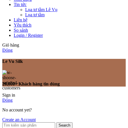
Tin tức
Lụa tơ tằm Lê Vụ
Lụa tơ tằm
Liên hệ
Yêu thích
So sánh
Login / Register
Giỏ hàng
Đóng
Le Vu Silk
20,000+ Khách hàng tin dùng
Sign in
Đóng
No account yet?
Create an Account
Search