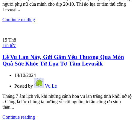
người phụ nữ của mình cho dịp 20/10. Thì áo lụa tơ tằm thủ công
Levusil...
Continue reading
15
Th8
Tin tức
Lễ Vu Lan Này, Gửi Gắm Yêu Thương Qua Món
Quà Sức Khỏe Từ Lụa Tơ Tằm Levusilk
14/10/2024
Posted by
Vu Le
Tháng 7 âm lịch về, khi những cánh hoa vu lan trắng tinh khôi nở rộ
- Cũng là lúc chúng ta hướng về cội nguồn, tri ân công ơn sinh
thàn...
Continue reading