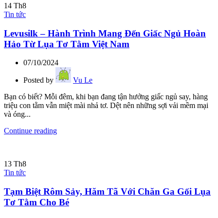
14
Th8
Tin tức
Levusilk – Hành Trình Mang Đến Giấc Ngủ Hoàn
Hảo Từ Lụa Tơ Tằm Việt Nam
07/10/2024
Posted by
Vu Le
Bạn có biết? Mỗi đêm, khi bạn đang tận hưởng giấc ngủ say, hàng
triệu con tằm vẫn miệt mài nhả tơ. Dệt nên những sợi vải mềm mại
và óng...
Continue reading
13
Th8
Tin tức
Tạm Biệt Rôm Sảy, Hăm Tã Với Chăn Ga Gối Lụa
Tơ Tằm Cho Bé