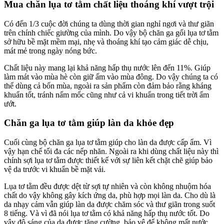
Mua chăn lụa tơ tằm chất liệu thoáng khí vượt trội
Có đến 1/3 cuộc đời chúng ta dùng thời gian nghỉ ngơi và thư giãn
trên chính chiếc giường của mình. Do vậy bộ chăn ga gối lụa tơ tằm
sở hữu bề mặt mềm mại, nhẹ và thoáng khí tạo cảm giác dễ chịu,
mát mẻ trong ngày nóng bức.
Chất liệu này mang lại khả năng hấp thụ nước lên đến 11%. Giúp
làm mát vào mùa hè còn giữ ấm vào mùa đông. Do vậy chúng ta có
thể dùng cả bốn mùa, ngoài ra sản phẩm còn đảm bảo rằng kháng
khuẩn tốt, tránh nấm mốc cũng như cả vi khuẩn trong tiết trời ẩm
ướt.
Chăn ga lụa tơ tằm giúp làn da khỏe đẹp
Cuối cùng bộ chăn ga lụa tơ tằm giúp cho làn da được cấp ẩm. Vì
vậy hạn chế tối đa các nếp nhăn. Ngoài ra khi dùng chất liệu này thì
chính sợi lụa tơ tằm được thiết kế với sự liên kết chặt chẽ giúp bảo
vệ da trước vi khuẩn bề mặt vải.
Lụa tơ tằm đều được dệt từ sợi tự nhiên và còn không nhuộm hóa
chất do vậy không gây kích ứng da, phù hợp mọi làn da. Cho dù là
da nhạy cảm vẫn giúp làn da được chăm sóc và thư giãn trong suốt
8 tiếng. Và vì đã nói lụa tơ tằm có khả năng hấp thụ nước tốt. Do
vậy độ sáng của da được tăng cường, bảo vệ để không mất nước.