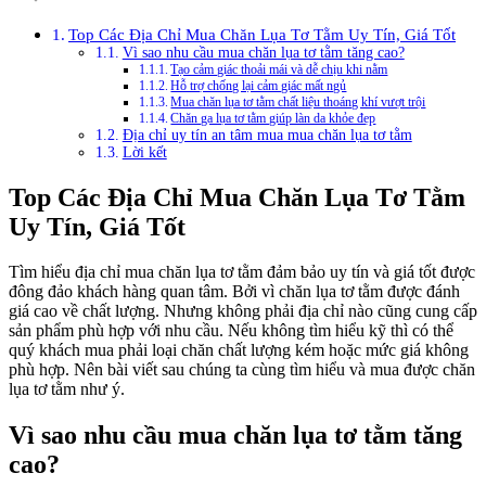
Top Các Địa Chỉ Mua Chăn Lụa Tơ Tằm Uy Tín, Giá Tốt
Vì sao nhu cầu mua chăn lụa tơ tằm tăng cao?
Tạo cảm giác thoải mái và dễ chịu khi nằm
Hỗ trợ chống lại cảm giác mất ngủ
Mua chăn lụa tơ tằm chất liệu thoáng khí vượt trội
Chăn ga lụa tơ tằm giúp làn da khỏe đẹp
Địa chỉ uy tín an tâm mua mua chăn lụa tơ tằm
Lời kết
Top Các Địa Chỉ Mua Chăn Lụa Tơ Tằm
Uy Tín, Giá Tốt
Tìm hiểu địa chỉ mua chăn lụa tơ tằm đảm bảo uy tín và giá tốt được
đông đảo khách hàng quan tâm. Bởi vì chăn lụa tơ tằm được đánh
giá cao về chất lượng. Nhưng không phải địa chỉ nào cũng cung cấp
sản phẩm phù hợp với nhu cầu. Nếu không tìm hiểu kỹ thì có thể
quý khách mua phải loại chăn chất lượng kém hoặc mức giá không
phù hợp. Nên bài viết sau chúng ta cùng tìm hiểu và mua được chăn
lụa tơ tằm như ý.
Vì sao nhu cầu mua chăn lụa tơ tằm tăng
cao?