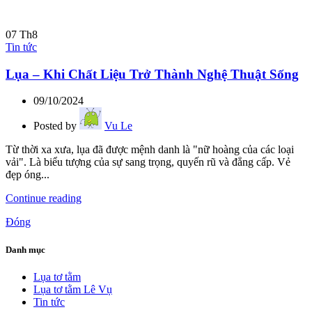
07
Th8
Tin tức
Lụa – Khi Chất Liệu Trở Thành Nghệ Thuật Sống
09/10/2024
Posted by
Vu Le
Từ thời xa xưa, lụa đã được mệnh danh là "nữ hoàng của các loại
vải". Là biểu tượng của sự sang trọng, quyến rũ và đẳng cấp. Vẻ
đẹp óng...
Continue reading
Đóng
Danh mục
Lụa tơ tằm
Lụa tơ tằm Lê Vụ
Tin tức