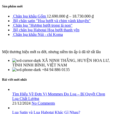
Sản phẩm mới
Chăn lụa khâu Gốm
12.690.000
₫
–
18.730.000
₫
Bộ chăn satin "Hoa bưởi và chim vành khuyên"
Chăn lụa "Hương bưởi trong lá non"
Bộ chăn lụa Habotai Hoa bưởi thanh yên
Chăn lụa khâu Núi - chỉ Koma
Một thương hiệu mới ra đời, nhưng niềm tin ấp ủ đã từ rất lâu
XÃ NINH THẮNG, HUYỆN HOA LƯ,
TỈNH NINH BÌNH, VIỆT NAM
+84 94 886 0135
Bài viết mới nhất
Tìm Hiểu Về Đơn Vị Mommes Đo Lụa – Bí Quyết Chọn
Lụa Chất Lượng
21/12/2024
No Comments
Lụa Satin và Lụa Habotai Khác Gì Nhau?