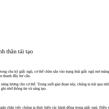
h thần tái tạo
ng chu kỳ giấc ngủ, cơ thể chìm sâu vào trạng thái giấc ngủ mơ màng
âm thanh đầy hư cấu.
à năng lượng cho cơ thể. Trong suốt giai đoạn này, chúng ta trải qua n
 ghi nhớ thông tin và sáng tạo.
ngăn chặn việc chúng ta thực hiện các hành động trong giấc ngủ. Điều n