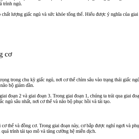
á trình ngủ.
 chất lượng giấc ngủ và sức khỏe tổng thể. Hiểu được ý nghĩa của gia
g cơ
trong chu kỳ giấc ngủ, nơi cơ thể chìm sâu vào trạng thái giấc ngủ s
 não bộ giảm dần.
i đoạn 2 và giai đoạn 3. Trong giai đoạn 1, chúng ta trải qua giai đoạn
ấc ngủ sâu nhất, nơi cơ thể và não bộ phục hồi và tái tạo.
 cơ thể và đồng cơ. Trong giai đoạn này, cơ bắp được nghỉ ngơi và p
 quá trình tái tạo mô và tăng cường hệ miễn dịch.