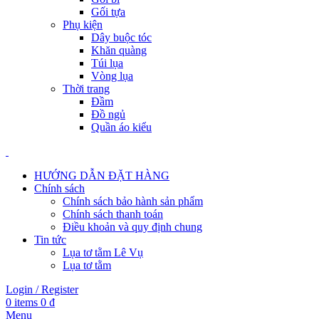
Gối tựa
Phụ kiện
Dây buộc tóc
Khăn quàng
Túi lụa
Vòng lụa
Thời trang
Đầm
Đồ ngủ
Quần áo kiểu
HƯỚNG DẪN ĐẶT HÀNG
Chính sách
Chính sách bảo hành sản phẩm
Chính sách thanh toán
Điều khoản và quy định chung
Tin tức
Lụa tơ tằm Lê Vụ
Lụa tơ tằm
Login / Register
0
items
0
₫
Menu