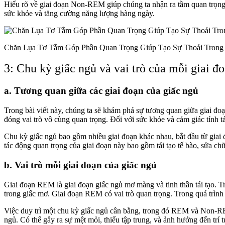
Hiểu rõ về giai đoạn Non-REM giúp chúng ta nhận ra tầm quan trọng 
sức khỏe và tăng cường năng lượng hàng ngày.
Chăn Lụa Tơ Tằm Góp Phần Quan Trọng Giúp Tạo Sự Thoải Trong 
3: Chu kỳ giấc ngủ và vai trò của mỗi giai đ
a. Tương quan giữa các giai đoạn của giấc ngủ
Trong bài viết này, chúng ta sẽ khám phá sự tương quan giữa giai đ
đóng vai trò vô cùng quan trọng. Đối với sức khỏe và cảm giác tỉnh t
Chu kỳ giấc ngủ bao gồm nhiều giai đoạn khác nhau, bắt đầu từ giai
tác động quan trọng của giai đoạn này bao gồm tái tạo tế bào, sửa ch
b. Vai trò mỗi giai đoạn của giấc ngủ
Giai đoạn REM là giai đoạn giấc ngủ mơ màng và tinh thần tái tạo. Tr
trong giấc mơ. Giai đoạn REM có vai trò quan trọng. Trong quá trình h
Việc duy trì một chu kỳ giấc ngủ cân bằng, trong đó REM và Non-REM
ngủ. Có thể gây ra sự mệt mỏi, thiếu tập trung, và ảnh hưởng đến trí