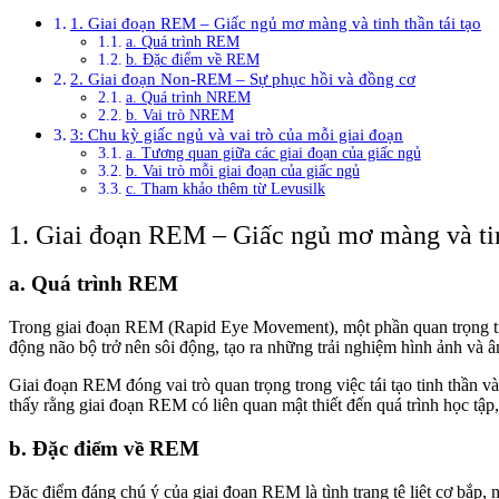
1. Giai đoạn REM – Giấc ngủ mơ màng và tinh thần tái tạo
a. Quá trình REM
b. Đặc điểm về REM
2. Giai đoạn Non-REM – Sự phục hồi và đồng cơ
a. Quá trình NREM
b. Vai trò NREM
3: Chu kỳ giấc ngủ và vai trò của mỗi giai đoạn
a. Tương quan giữa các giai đoạn của giấc ngủ
b. Vai trò mỗi giai đoạn của giấc ngủ
c. Tham khảo thêm từ Levusilk
1. Giai đoạn REM – Giấc ngủ mơ màng và tin
a. Quá trình REM
Trong giai đoạn REM (Rapid Eye Movement), một phần quan trọng tro
động não bộ trở nên sôi động, tạo ra những trải nghiệm hình ảnh và 
Giai đoạn REM đóng vai trò quan trọng trong việc tái tạo tinh thần v
thấy rằng giai đoạn REM có liên quan mật thiết đến quá trình học tập,
b. Đặc điểm về REM
Đặc điểm đáng chú ý của giai đoạn REM là tình trạng tê liệt cơ bắp, 