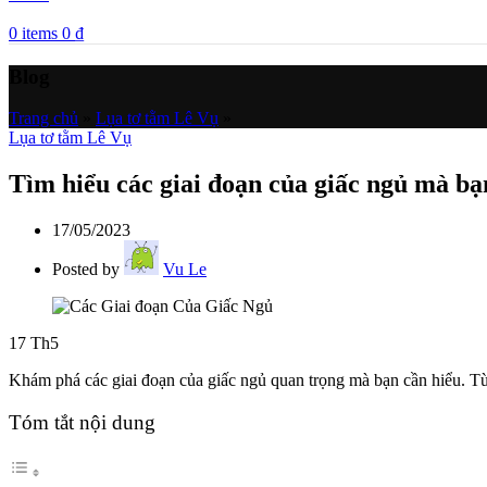
0
items
0
₫
Blog
Trang chủ
»
Lụa tơ tằm Lê Vụ
»
Lụa tơ tằm Lê Vụ
Tìm hiểu các giai đoạn của giấc ngủ mà bạ
17/05/2023
Posted by
Vu Le
17
Th5
Khám phá các giai đoạn của giấc ngủ quan trọng mà bạn cần hiểu. 
Tóm tắt nội dung