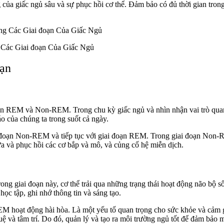
của giấc ngủ sâu và sự phục hồi cơ thể. Đảm bảo có đủ thời gian tron
Các Giai đoạn Của Giấc Ngủ
oạn
oạn REM và Non-REM. Trong chu kỳ giấc ngủ và nhìn nhận vai trò quan 
áo của chúng ta trong suốt cả ngày.
 đoạn Non-REM và tiếp tục với giai đoạn REM. Trong giai đoạn Non-RE
ữa và phục hồi các cơ bắp và mô, và củng cố hệ miễn dịch.
ong giai đoạn này, cơ thể trải qua những trạng thái hoạt động não bộ 
ọc tập, ghi nhớ thông tin và sáng tạo.
 hoạt động hài hòa. Là một yếu tố quan trọng cho sức khỏe và cảm giá
 tuệ và tâm trí. Do đó, quản lý và tạo ra môi trường ngủ tốt để đảm bảo