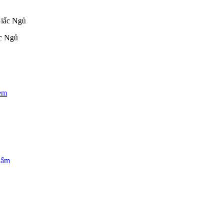
c Ngủ
 em
phẩm