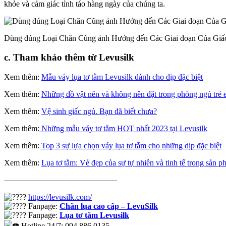
khỏe và cảm giác tỉnh táo hàng ngày của chúng ta.
Dùng đúng Loại Chăn Cũng ảnh Hưởng đến Các Giai đoạn Của Giấ
c. Tham khảo thêm từ Levusilk
Xem thêm:
Mẫu váy lụa tơ tằm Levusilk dành cho dịp đặc biệt
Xem thêm:
Những đồ vật nên và không nên đặt trong phòng ngủ trẻ
Xem thêm:
Vệ sinh giấc ngủ. Bạn đã biết chưa?
Xem thêm:
Những mẫu váy tơ tằm HOT nhất 2023 tại Levusilk
Xem thêm:
Top 3 sự lựa chọn váy lụa tơ tằm cho những dịp đặc biệt
Xem thêm:
Lụa tơ tằm: Vẻ đẹp của sự tự nhiên và tinh tế trong sản 
——————————————
https://levusilk.com/
Fanpage:
Chăn lụa cao cấp – LevuSilk
Fanpage:
Lụa tơ tằm Levusilk
Hotline 24/7: 094 886 0135