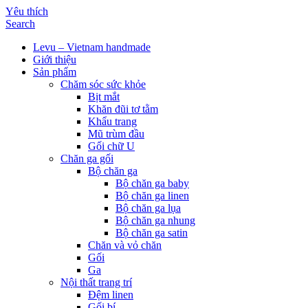
Yêu thích
Search
Levu – Vietnam handmade
Giới thiệu
Sản phẩm
Chăm sóc sức khỏe
Bịt mắt
Khăn đũi tơ tằm
Khẩu trang
Mũ trùm đầu
Gối chữ U
Chăn ga gối
Bộ chăn ga
Bộ chăn ga baby
Bộ chăn ga linen
Bộ chăn ga lụa
Bộ chăn ga nhung
Bộ chăn ga satin
Chăn và vỏ chăn
Gối
Ga
Nội thất trang trí
Đệm linen
Gối bí