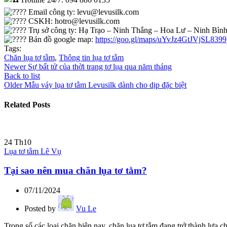
Email công ty: levu@levusilk.com
CSKH: hotro@levusilk.com
Trụ sở công ty: Hạ Trạo – Ninh Thắng – Hoa Lư – Ninh Bìn
Bản đồ google map:
https://goo.gl/maps/uYvJz4GtJVjSL8399
Tags:
Chăn lụa tơ tằm
,
Thông tin lụa tơ tằm
Newer
Sự bất tử của thời trang tơ lụa qua năm tháng
Back to list
Older
Mẫu váy lụa tơ tằm Levusilk dành cho dịp đặc biệt
Related Posts
24
Th10
Lụa tơ tằm Lê Vụ
Tại sao nên mua chăn lụa tơ tằm?
07/11/2024
Posted by
Vu Le
Trong số các loại chăn hiện nay, chăn lụa tơ tằm đang trở thành lựa c