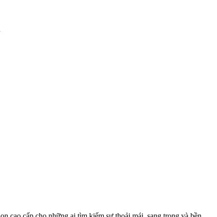
h
họn cao cấp cho những ai tìm kiếm sự thoải mái, sang trọng và bền ...