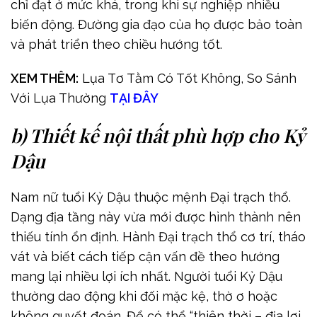
chỉ đạt ở mức khá, trong khi sự nghiệp nhiều
biến động. Đường gia đạo của họ được bảo toàn
và phát triển theo chiều hướng tốt.
XEM THÊM:
Lụa Tơ Tằm Có Tốt Không, So Sánh
Với Lụa Thường
TẠI ĐÂY
b) Thiết kế nội thất phù hợp cho Kỷ
Dậu
Nam nữ tuổi Kỷ Dậu thuộc mệnh Đại trạch thổ.
Dạng địa tầng này vừa mới được hình thành nên
thiếu tính ổn định. Hành Đại trạch thổ cơ trí, tháo
vát và biết cách tiếp cận vấn đề theo hướng
mang lại nhiều lợi ích nhất. Người tuổi Kỷ Dậu
thường dao động khi đối mặc kệ, thờ ơ hoặc
không quyết đoán. Để có thể “thiên thời – địa lợi