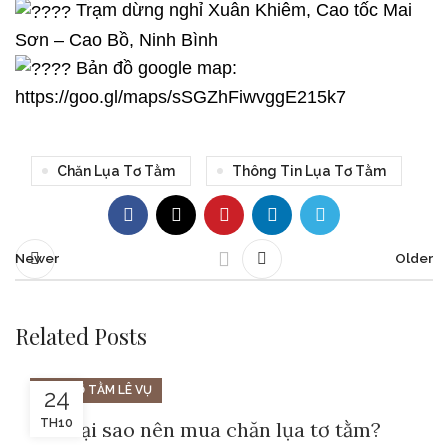
Trạm dừng nghỉ Xuân Khiêm, Cao tốc Mai
Sơn – Cao Bồ, Ninh Bình
Bản đồ google map:
https://goo.gl/maps/sSGZhFiwvggE215k7
Chăn Lụa Tơ Tằm
Thông Tin Lụa Tơ Tằm
Newer
Older
Related Posts
LỤA TƠ TẰM LÊ VỤ
24
TH10
Tại sao nên mua chăn lụa tơ tằm?