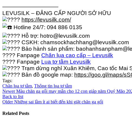
——————————
LEVUSILK – ĐẲNG CẤP NGƯỜI SỞ HỮU
https://levusilk.com/
Hotline 24/7: 094 886 0135
Hỗ trợ: hotro@levusilk.com
CSKH: chamsockhachhang@levusilk.com
Bảo hành sản phẩm: baohanhsanpham@le
???? Fanpage
Chăn lụa cao cấp – Levusilk
???? Fanpage
Lụa tơ tằm Levusilk
Trạm dừng nghỉ Xuân Khiêm, Cao tốc Mai S
Bản đồ google map:
https://goo.gl/maps/
Tags:
Chăn lụa tơ tằm
,
Thông tin lụa tơ tằm
Newer
Màu chăn ga gối may mắn cho 12 con giáp năm Quý Mão 20
Back to list
Older
Những sai lầm ít ai biết đến khi giặt chăn ga gối
Related Posts