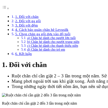
1. Đối với chăn
2. Đối với ga gối
3. Đối với đệm
4. Cách bảo quản chăn hè Levusilk
5. Chọn chăn ga gối dựa vào độ tuổi
a) Chăn hè dành cho người lớn tuổi
b) Chăn hè dành cho người trung niên
c) Chăn hè dành cho thanh thiếu niên
d) Chăn hè dành cho trẻ em
6. Kết luận
1. Đối với chăn
Ruột chăn chỉ cần giặt 2 – 3 lần trong một năm. S
Mang phơi ngoài trời sau khi giặt xong. Ánh nắng m
Trong những ngày thời tiết nồm ẩm, bạn nên sử d
Ruột chăn chỉ cần giặt 2 đến 3 lần trong một năm