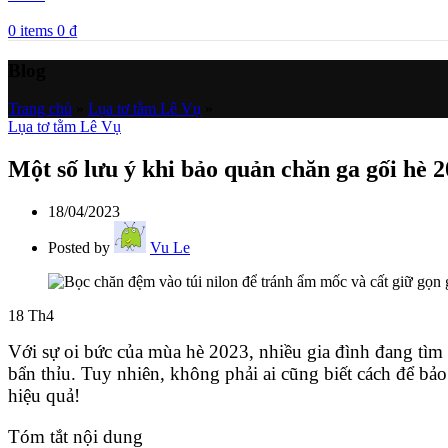
0
items
0
₫
Blog
Trang chủ
»
Lụa tơ tằm Lê Vụ
»
Lụa tơ tằm Lê Vụ
Một số lưu ý khi bảo quản chăn ga gối hè 
18/04/2023
Posted by
Vu Le
18
Th4
Với sự oi bức của mùa hè 2023, nhiều gia đình đang tì
bẩn thỉu. Tuy nhiên, không phải ai cũng biết cách để b
hiệu quả!
Tóm tắt nội dung