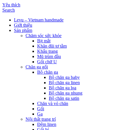
Yêu thích
Search
Levu – Vietnam handmade
Giới thiệu
Sản phẩm
Chăm sóc sức khỏe
Bịt mắt
Khăn đũi tơ tằm
Khẩu trang
Mũ trùm đầu
Gối chữ U
Chăn ga gối
Bộ chăn ga
Bộ chăn ga baby
Bộ chăn ga linen
Bộ chăn ga lụa
Bộ chăn ga nhung
Bộ chăn ga satin
Chăn và vỏ chăn
Gối
Ga
Nội thất trang trí
Đệm linen
Gối bí