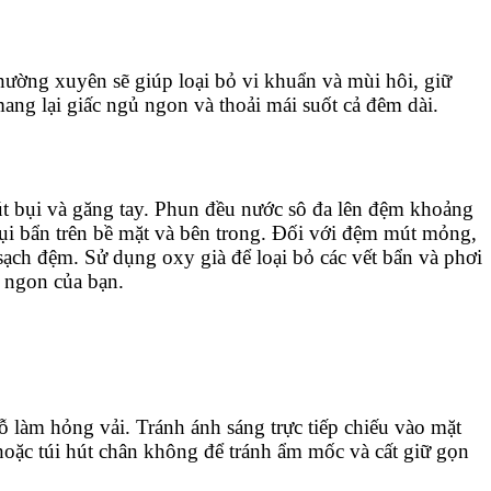
 thường xuyên sẽ giúp loại bỏ vi khuẩn và mùi hôi, giữ
mang lại giấc ngủ ngon và thoải mái suốt cả đêm dài.
t bụi và găng tay. Phun đều nước sô đa lên đệm khoảng
ụi bẩn trên bề mặt và bên trong. Đối với đệm mút mỏng,
ạch đệm. Sử dụng oxy già để loại bỏ các vết bẩn và phơi
 ngon của bạn.
gỗ làm hỏng vải. Tránh ánh sáng trực tiếp chiếu vào mặt
 hoặc túi hút chân không để tránh ẩm mốc và cất giữ gọn