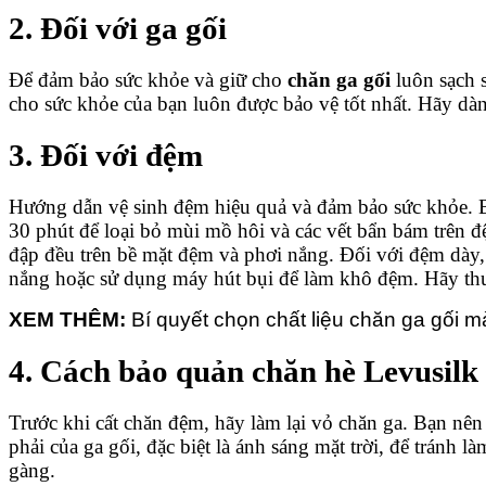
2. Đối với ga gối
Để đảm bảo sức khỏe và giữ cho
chăn ga gối
luôn sạch s
cho sức khỏe của bạn luôn được bảo vệ tốt nhất. Hãy dà
3. Đối với đệm
Hướng dẫn vệ sinh đệm hiệu quả và đảm bảo sức khỏe. B
30 phút để loại bỏ mùi mồ hôi và các vết bẩn bám trên 
đập đều trên bề mặt đệm và phơi nắng. Đối với đệm dày, 
nắng hoặc sử dụng máy hút bụi để làm khô đệm. Hãy th
XEM THÊM:
Bí quyết chọn chất liệu chăn ga gối m
4. Cách bảo quản chăn hè Levusilk
Trước khi cất chăn đệm, hãy làm lại vỏ chăn ga. Bạn nên 
phải của ga gối, đặc biệt là ánh sáng mặt trời, để tránh
gàng.