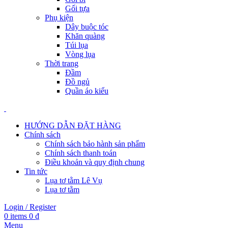
Gối tựa
Phụ kiện
Dây buộc tóc
Khăn quàng
Túi lụa
Vòng lụa
Thời trang
Đầm
Đồ ngủ
Quần áo kiểu
HƯỚNG DẪN ĐẶT HÀNG
Chính sách
Chính sách bảo hành sản phẩm
Chính sách thanh toán
Điều khoản và quy định chung
Tin tức
Lụa tơ tằm Lê Vụ
Lụa tơ tằm
Login / Register
0
items
0
₫
Menu