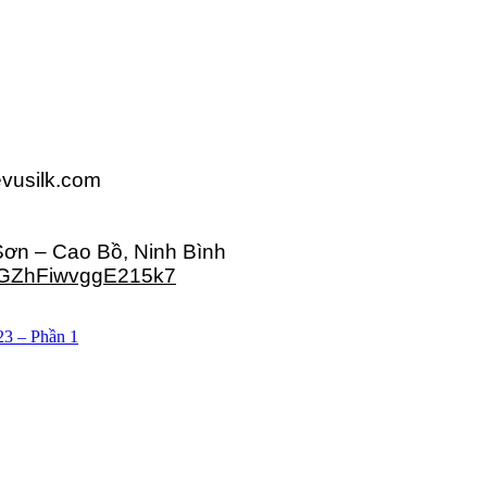
vusilk.com
ơn – Cao Bồ, Ninh Bình
sSGZhFiwvggE215k7
23 – Phần 1