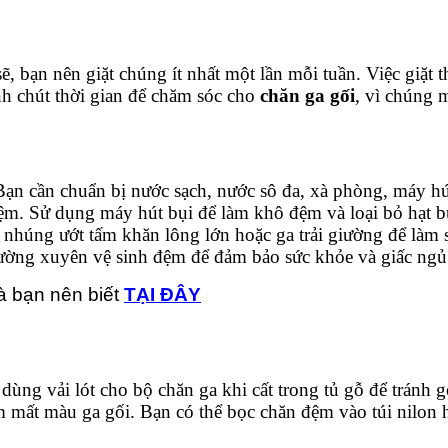
ẽ, bạn nên giặt chúng ít nhất một lần mỗi tuần. Việc giặt
nh chút thời gian để chăm sóc cho
chăn ga gối
, vì chúng 
ạn cần chuẩn bị nước sạch, nước sô đa, xà phòng, máy hú
đệm. Sử dụng máy hút bụi để làm khô đệm và loại bỏ hạt b
nhúng ướt tấm khăn lông lớn hoặc ga trải giường để làm s
ường xuyên vệ sinh đệm để đảm bảo sức khỏe và giấc ngủ
à bạn nên biết
TẠI ĐÂY
dùng vải lót cho bộ chăn ga khi cất trong tủ gỗ để tránh 
 làm mất màu ga gối. Bạn có thể bọc chăn đệm vào túi nilon