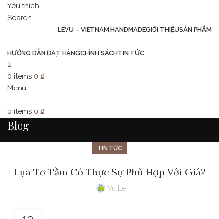
Yêu thích
Search
LEVU – VIETNAM HANDMADE
GIỚI THIỆU
SẢN PHẨM
HƯỚNG DẪN ĐẶT HÀNG
CHÍNH SÁCH
TIN TỨC
0
items
0
₫
Menu
0
items
0
₫
Blog
TIN TỨC
Lụa Tơ Tằm Có Thực Sự Phù Hợp Với Giá?
Vu Le
12