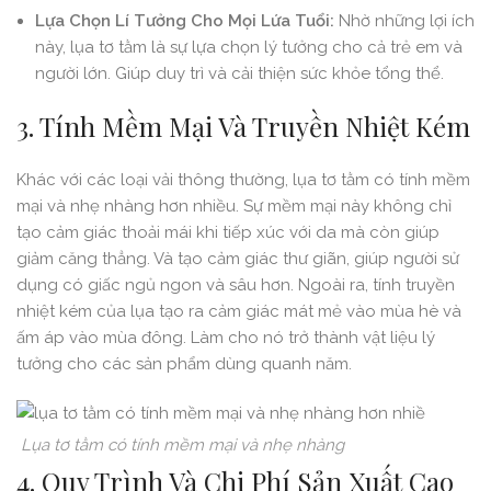
Lựa Chọn Lí Tưởng Cho Mọi Lứa Tuổi:
Nhờ những lợi ích
này, lụa tơ tằm là sự lựa chọn lý tưởng cho cả trẻ em và
người lớn. Giúp duy trì và cải thiện sức khỏe tổng thể.
3. Tính Mềm Mại Và Truyền Nhiệt Kém
Khác với các loại vải thông thường, lụa tơ tằm có tính mềm
mại và nhẹ nhàng hơn nhiều. Sự mềm mại này không chỉ
tạo cảm giác thoải mái khi tiếp xúc với da mà còn giúp
giảm căng thẳng. Và tạo cảm giác thư giãn, giúp người sử
dụng có giấc ngủ ngon và sâu hơn. Ngoài ra, tính truyền
nhiệt kém của lụa tạo ra cảm giác mát mẻ vào mùa hè và
ấm áp vào mùa đông. Làm cho nó trở thành vật liệu lý
tưởng cho các sản phẩm dùng quanh năm.
Lụa tơ tằm có tính mềm mại và nhẹ nhàng
4. Quy Trình Và Chi Phí Sản Xuất Cao