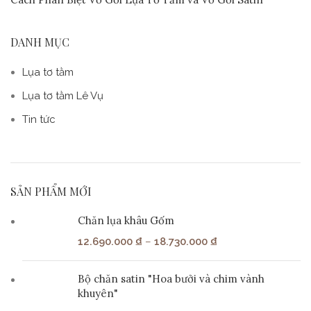
DANH MỤC
Lụa tơ tằm
Lụa tơ tằm Lê Vụ
Tin tức
SẢN PHẨM MỚI
Chăn lụa khâu Gốm
12.690.000
₫
–
18.730.000
₫
Bộ chăn satin "Hoa bưởi và chim vành
khuyên"