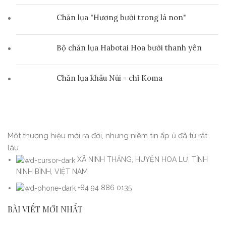
Chăn lụa "Hương bưởi trong lá non"
Bộ chăn lụa Habotai Hoa bưởi thanh yên
Chăn lụa khâu Núi - chỉ Koma
Một thương hiệu mới ra đời, nhưng niềm tin ấp ủ đã từ rất
lâu
XÃ NINH THẮNG, HUYỆN HOA LƯ, TỈNH
NINH BÌNH, VIỆT NAM
+84 94 886 0135
BÀI VIẾT MỚI NHẤT