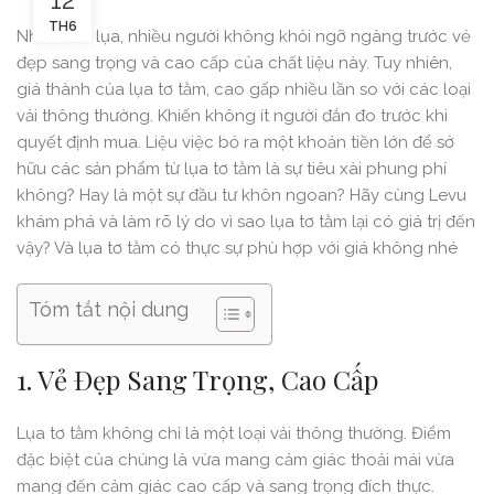
TH6
Nhắc đến lụa, nhiều người không khỏi ngỡ ngàng trước vẻ
đẹp sang trọng và cao cấp của chất liệu này. Tuy nhiên,
giá thành của lụa tơ tằm, cao gấp nhiều lần so với các loại
vải thông thường. Khiến không ít người đắn đo trước khi
quyết định mua. Liệu việc bỏ ra một khoản tiền lớn để sở
hữu các sản phẩm từ lụa tơ tằm là sự tiêu xài phung phí
không? Hay là một sự đầu tư khôn ngoan? Hãy cùng Levu
khám phá và làm rõ lý do vì sao lụa tơ tằm lại có giá trị đến
vậy? Và lụa tơ tằm có thực sự phù hợp với giá không nhé
Tóm tắt nội dung
1. Vẻ Đẹp Sang Trọng, Cao Cấp
Lụa tơ tằm không chỉ là một loại vải thông thường. Điểm
đặc biệt của chúng là vừa mang cảm giác thoải mái vừa
mang đến cảm giác cao cấp và sang trọng đích thực.