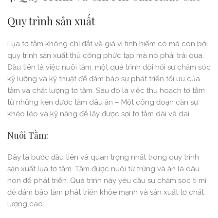
Quy trình sản xuất
Lụa tơ tằm không chỉ đắt về giá vì tính hiếm có mà còn bởi
quy trình sản xuất thủ công phức tạp mà nó phải trải qua.
Đầu tiên là việc nuôi tằm, một quá trình đòi hỏi sự chăm sóc
kỹ lưỡng và kỹ thuật để đảm bảo sự phát triển tối ưu của
tằm và chất lượng tơ tằm. Sau đó là việc thu hoạch tơ tằm
từ những kén được tằm dâu ăn – Một công đoạn cần sự
khéo léo và kỹ năng để lấy được sợi tơ tằm dài và dai.
Nuôi Tằm:
Đây là bước đầu tiên và quan trọng nhất trong quy trình
sản xuất lụa tơ tằm. Tằm được nuôi từ trứng và ăn lá dâu
non để phát triển. Quá trình này yêu cầu sự chăm sóc tỉ mỉ
để đảm bảo tằm phát triển khỏe mạnh và sản xuất tơ chất
lượng cao.