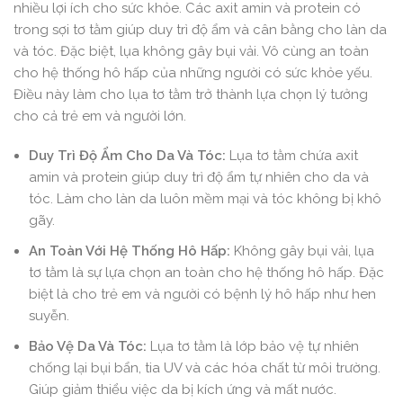
nhiều lợi ích cho sức khỏe. Các axit amin và protein có
trong sợi tơ tằm giúp duy trì độ ẩm và cân bằng cho làn da
và tóc. Đặc biệt, lụa không gây bụi vải. Vô cùng an toàn
cho hệ thống hô hấp của những người có sức khỏe yếu.
Điều này làm cho lụa tơ tằm trở thành lựa chọn lý tưởng
cho cả trẻ em và người lớn.
Duy Trì Độ Ẩm Cho Da Và Tóc:
Lụa tơ tằm chứa axit
amin và protein giúp duy trì độ ẩm tự nhiên cho da và
tóc. Làm cho làn da luôn mềm mại và tóc không bị khô
gãy.
An Toàn Với Hệ Thống Hô Hấp:
Không gây bụi vải, lụa
tơ tằm là sự lựa chọn an toàn cho hệ thống hô hấp. Đặc
biệt là cho trẻ em và người có bệnh lý hô hấp như hen
suyễn.
Bảo Vệ Da Và Tóc:
Lụa tơ tằm là lớp bảo vệ tự nhiên
chống lại bụi bẩn, tia UV và các hóa chất từ môi trường.
Giúp giảm thiểu việc da bị kích ứng và mất nước.