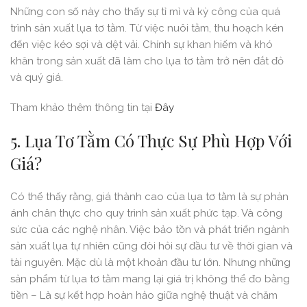
Những con số này cho thấy sự tỉ mỉ và kỳ công của quá
trình sản xuất lụa tơ tằm. Từ việc nuôi tằm, thu hoạch kén
đến việc kéo sợi và dệt vải. Chính sự khan hiếm và khó
khăn trong sản xuất đã làm cho lụa tơ tằm trở nên đắt đỏ
và quý giá.
Tham khảo thêm thông tin tại
Đây
5. Lụa Tơ Tằm Có Thực Sự Phù Hợp Với
Giá?
Có thể thấy rằng, giá thành cao của lụa tơ tằm là sự phản
ánh chân thực cho quy trình sản xuất phức tạp. Và công
sức của các nghệ nhân. Việc bảo tồn và phát triển ngành
sản xuất lụa tự nhiên cũng đòi hỏi sự đầu tư về thời gian và
tài nguyên. Mặc dù là một khoản đầu tư lớn. Nhưng những
sản phẩm từ lụa tơ tằm mang lại giá trị không thể đo bằng
tiền – Là sự kết hợp hoàn hảo giữa nghệ thuật và chăm