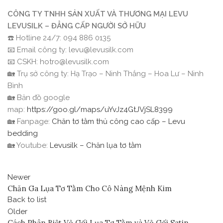
CÔNG TY TNHH SẢN XUẤT VÀ THƯƠNG MẠI LEVU
LEVUSILK – ĐẲNG CẤP NGƯỜI SỞ HỮU
☎️ Hotline 24/7: 094 886 0135
📧 Email công ty: levu@levusilk.com
📧 CSKH: hotro@levusilk.com
🏡 Trụ sở công ty: Hạ Trạo – Ninh Thắng – Hoa Lư – Ninh
Bình
🏡 Bản đồ google
map:
https://goo.gl/maps/uYvJz4GtJVjSL8399
🏡 Fanpage:
Chăn tơ tằm thủ công cao cấp – Levu
bedding
🏡 Youtube:
Levusilk – Chăn lụa tơ tằm
Newer
Chăn Ga Lụa Tơ Tằm Cho Cô Nàng Mệnh Kim
Back to list
Older
Cách Phân Biệt Vỏ Gối Lụa Tơ Tằm và Vỏ Gối Satin