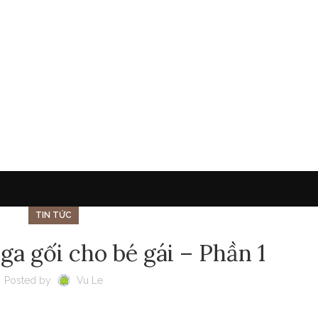
TIN TỨC
a gối cho bé gái – Phần 1
Posted by
Vu Le