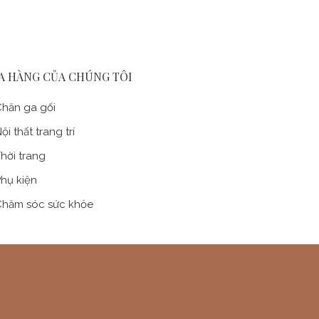
A HÀNG CỦA CHÚNG TÔI
hăn ga gối
ội thất trang trí
hời trang
hụ kiện
hăm sóc sức khỏe