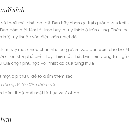
 mới sinh
à thoải mái nhất có thể. Bạn hãy chọn ga trải giường vừa khít 
. Bao gồm một tấm lót trơn hay in tùy thích ở trên cùng. Thêm h
o bé) tùy thuộc vào điều kiện nhiệt độ.
 kim hay một chiếc chăn nhẹ để giữ ấm vào ban đêm cho bé. M
lựa chọn khá phổ biến. Tuy nhiên tốt nhất bạn nên dùng túi ngủ 
iều lựa chọn phù hợp với nhiệt độ của từng mùa.
ịp thú vị để tô điểm thêm sắc.
n toàn, thoải mái nhất là: Lụa và Cotton
 hơn