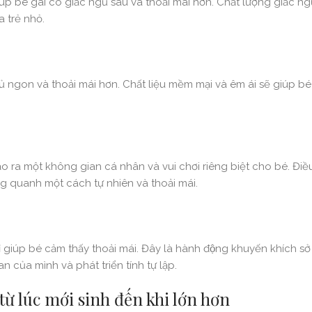
p bé gái có giấc ngủ sâu và thoải mái hơn. Chất lượng giấc ngủ
a trẻ nhỏ.
 ngon và thoải mái hơn. Chất liệu mềm mại và êm ái sẽ giúp b
o ra một không gian cá nhân và vui chơi riêng biệt cho bé. Điề
ng quanh một cách tự nhiên và thoải mái.
iúp bé cảm thấy thoải mái. Đây là hành động khuyến khích sở
n của mình và phát triển tính tự lập.
 từ lúc mới sinh đến khi lớn hơn