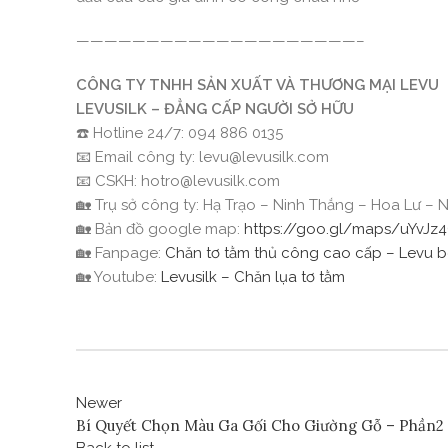
————————————————————–
CÔNG TY TNHH SẢN XUẤT VÀ THƯƠNG MẠI LEVU
LEVUSILK – ĐẲNG CẤP NGƯỜI SỞ HỮU
☎️ Hotline 24/7: 094 886 0135
📧 Email công ty: levu@levusilk.com
📧 CSKH: hotro@levusilk.com
🏡 Trụ sở công ty: Hạ Trạo – Ninh Thắng – Hoa Lư – N
🏡 Bản đồ google map:
https://goo.gl/maps/uYvJz
🏡 Fanpage:
Chăn tơ tằm thủ công cao cấp – Levu 
🏡 Youtube:
Levusilk – Chăn lụa tơ tằm
Newer
Bí Quyết Chọn Màu Ga Gối Cho Giường Gỗ – Phần2