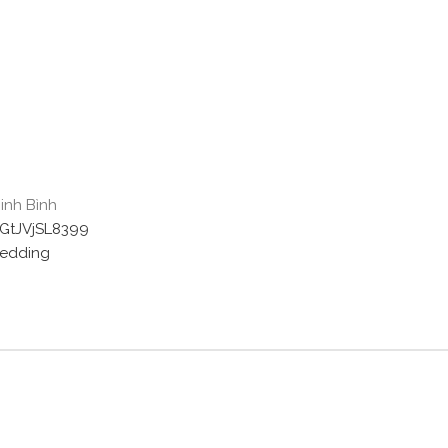
inh Bình
4GtJVjSL8399
bedding