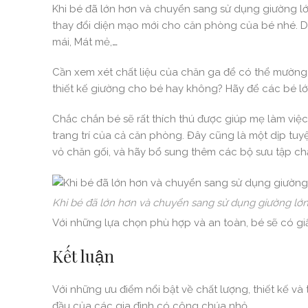
Khi bé đã lớn hơn và chuyển sang sử dụng giường lớ
thay đổi diện mạo mới cho căn phòng của bé nhé. D
mái, Mát mẻ,
…
Cần xem xét chất liệu của chăn ga để có thể mườ
thiết kế giường cho bé hay không? Hãy để các bé lớ
Chắc chắn bé sẽ rất thích thú được giúp mẹ làm việc
trang trí của cả căn phòng. Đây cũng là một dịp tuy
vỏ chăn gối, và hãy bổ sung thêm các bộ sưu tập c
Khi bé đã lớn hơn và chuyển sang sử dụng giường lớn 
Với những lựa chọn phù hợp và an toàn, bé sẽ có giấ
Kết luận
Với những ưu điểm nổi bật về chất lượng, thiết kế và 
đầu của các gia đình có công chúa nhỏ