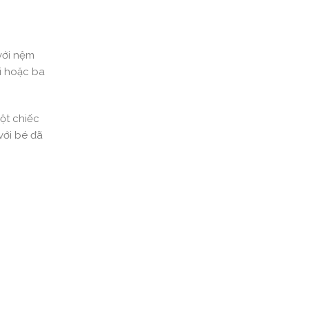
với nệm
ai hoặc ba
ột chiếc
với bé đã