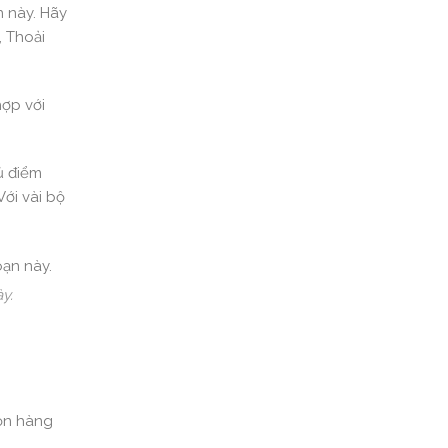
n này. Hãy
, Thoải
ợp với
ủ điểm
ới vài bộ
y.
họn hàng