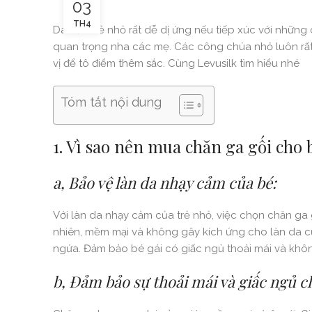
03
TH4
Da của trẻ nhỏ rất dễ dị ứng nếu tiếp xúc với những 
quan trọng nha các mẹ. Các công chúa nhỏ luôn rất đ
vị để tô điểm thêm sắc. Cùng Levusilk tìm hiểu nhé
Tóm tắt nội dung
1. Vì sao nên mua chăn ga gối cho b
a, Bảo vệ làn da nhạy cảm của bé:
Với làn da nhạy cảm của trẻ nhỏ, việc chọn chăn ga 
nhiên, mềm mại và không gây kích ứng cho làn da c
ngứa. Đảm bảo bé gái có giấc ngủ thoải mái và khôn
b, Đảm bảo sự thoải mái và giấc ngủ c