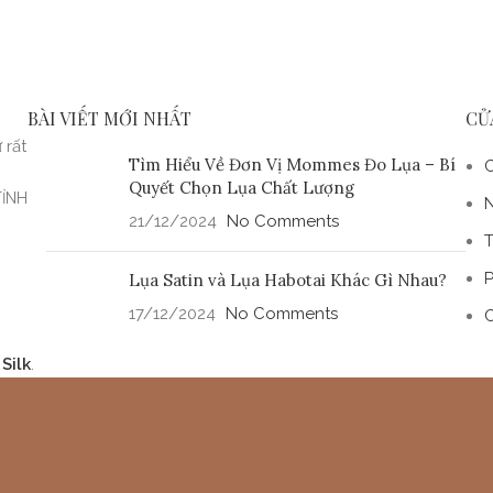
BÀI VIẾT MỚI NHẤT
CỬ
 rất
Tìm Hiểu Về Đơn Vị Mommes Đo Lụa – Bí
C
Quyết Chọn Lụa Chất Lượng
TỈNH
N
21/12/2024
No Comments
T
P
Lụa Satin và Lụa Habotai Khác Gì Nhau?
17/12/2024
No Comments
C
Silk
.