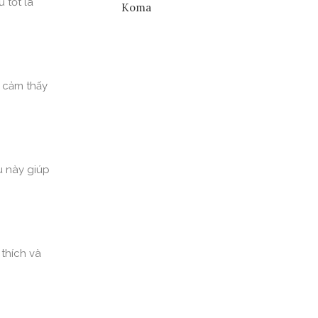
 tốt là
Koma
é cảm thấy
u này giúp
 thích và