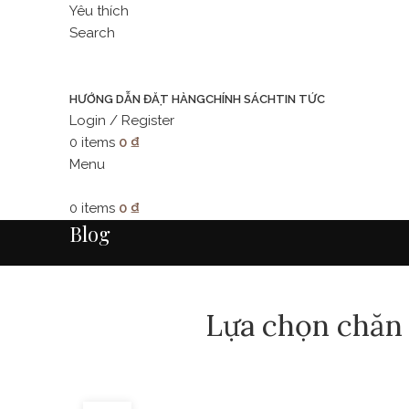
Yêu thích
Search
HƯỚNG DẪN ĐẶT HÀNG
CHÍNH SÁCH
TIN TỨC
Login / Register
0
items
0
₫
Menu
0
items
0
₫
Blog
Lựa chọn chăn g