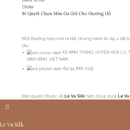
Back to list
Older
Bí Quyết Chọn Màu Ga Gối Cho Giường Gỗ
Một thương hiệu mới ra đời, nhưng niềm tin ấp ủ đã từ
lâu
XÃ NINH THẮNG, HUYỆN HOA LƯ, 
NINH BÌNH, VIỆT NAM
+84 94 886 0135
Bản quyền thuộc về
Le Vu Silk
năm 2024
2024
Le Vu 
Le Vu Silk