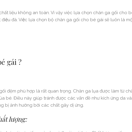
chất liệu không an toàn. Vì vậy việc lựa chọn chăn ga gối cho 
iệu đà. Việc lựa chọn bộ chăn ga gối cho bé gái sẽ luôn là m
é gái ?
gối đệm phù hợp là rất quan trọng. Chăn ga lụa được làm từ chất
ủa bé. Điều này giúp tránh được các vấn đề như kích ứng da v
g bị ảnh hưởng bởi các chất gây dị ứng.
hất lượng: