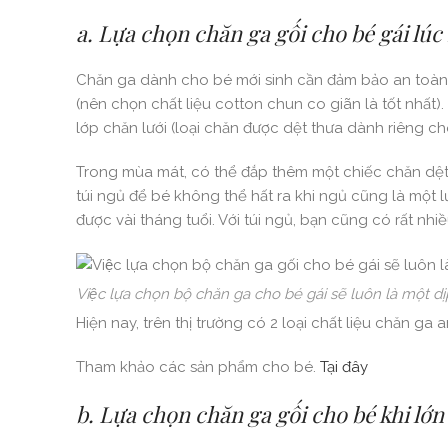
a. Lựa chọn chăn ga gối cho bé gái lúc
Chăn ga dành cho bé mới sinh cần đảm bảo an toàn v
(nên chọn chất liệu cotton chun co giãn là tốt nhất)
lớp chăn lưới (loại chăn được dệt thưa dành riêng ch
Trong mùa mát, có thể đắp thêm một chiếc chăn dệt
túi ngủ để bé không thể hất ra khi ngủ cũng là một 
được vài tháng tuổi. Với túi ngủ, bạn cũng có rất nh
Việc lựa chọn bộ chăn ga cho bé gái sẽ luôn là một d
Hiện nay, trên thị trường có 2 loại chất liệu chăn ga a
Tham khảo các sản phẩm cho bé.
Tại đây
b. Lựa chọn chăn ga gối cho bé khi lớn