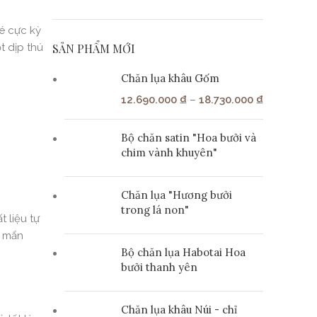
bé cực kỳ
ột dịp thú
SẢN PHẨM MỚI
Chăn lụa khâu Gốm
12.690.000
₫
–
18.730.000
₫
Bộ chăn satin "Hoa bưởi và
chim vành khuyên"
Chăn lụa "Hương bưởi
trong lá non"
 liệu tự
à mẩn
Bộ chăn lụa Habotai Hoa
bưởi thanh yên
Chăn lụa khâu Núi - chỉ