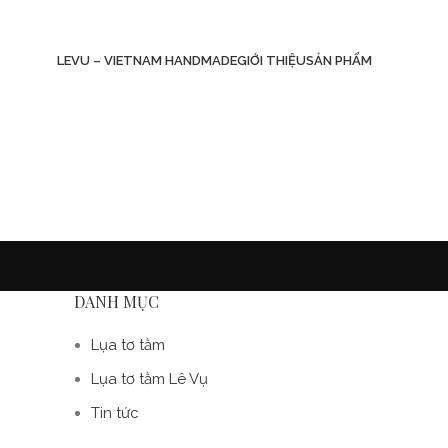
LEVU – VIETNAM HANDMADE
GIỚI THIỆU
SẢN PHẨM
DANH MỤC
Lụa tơ tằm
Lụa tơ tằm Lê Vụ
Tin tức