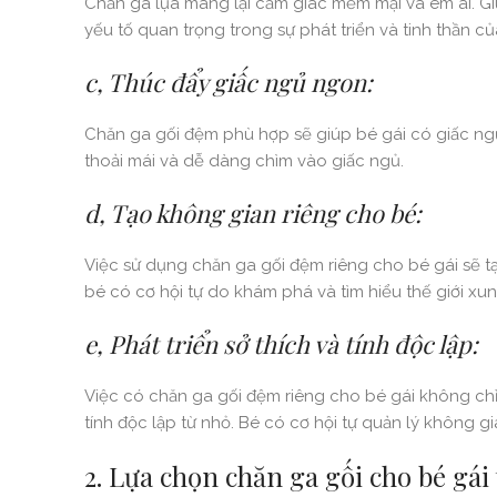
Chăn ga lụa mang lại cảm giác mềm mại và êm ái. Giú
yếu tố quan trọng trong sự phát triển và tinh thần củ
c, Thúc đẩy giấc ngủ ngon:
Chăn ga gối đệm phù hợp sẽ giúp bé gái có giấc ngủ
thoải mái và dễ dàng chìm vào giấc ngủ.
d, Tạo không gian riêng cho bé:
Việc sử dụng chăn ga gối đệm riêng cho bé gái sẽ tạ
bé có cơ hội tự do khám phá và tìm hiểu thế giới xu
e, Phát triển sở thích và tính độc lập:
Việc có chăn ga gối đệm riêng cho bé gái không chỉ g
tính độc lập từ nhỏ. Bé có cơ hội tự quản lý không gia
2. Lựa chọn chăn ga gối cho bé gái