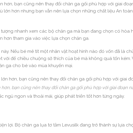
n hơn, bạn cũng nên thay đổi chăn ga gối phù hợp với giai đoạ
ù lớn hơn nhưng bạn vẫn nên lựa chọn những chất liệu An toàn
ng tượng nhanh xem các bộ chăn ga mà bạn đang chọn có hòa h
n hơn tham gia vào việc lựa chọn chăn ga.
 này. Nếu bé mê tít một nhân vật hoạt hình nào đó vốn đã là ch
ệt vời để chiều chuộng sở thích của bé mà không quá tốn kém. V
hăn ga cho bé vào mùa khuyến mại.
hơn, bạn cũng nên thay đổi chăn ga gối phù hợp với giai đoạn nà
c ngủ ngon và thoải mái, giúp phát triển tốt hơn từng ngày.
tiện lợi. Bộ chăn ga lụa tơ tằm Levusilk đang trở thành sự lựa c