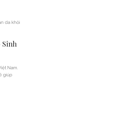
àn da khỏi
p Sinh
Việt Nam.
ẽ giúp