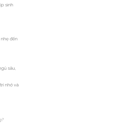
ịp sinh
ủ nhẹ đến
ngủ sâu,
trí nhớ và
g?