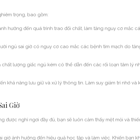
ghiêm trọng, bao gồm:
 ảnh hưởng đến quá trình trao đổi chất, làm tăng nguy cơ mắc 
ười ngủ sai giờ có nguy cơ cao mắc các bệnh tim mạch do tăn
hất lượng giấc ngủ kém có thể dẫn đến các rối loạn tâm lý n
 khả năng lưu giữ và xử lý thông tin. Làm suy giảm trí nhớ và
ai Giờ
g được nghỉ ngơi đầy đủ, bạn sẽ luôn cảm thấy mệt mỏi và thi
i giờ ảnh hưởng đến hiệu quả học tập và làm việc. Khiến bạn k