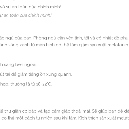
ự an toàn của chính mình!
ấc ngủ của bạn. Phòng ngủ cần yên tĩnh, tối và có nhiệt độ phù
ì ánh sáng xanh từ màn hình có thể làm giảm sản xuất melatoni
h sáng bên ngoài.
t tai để giảm tiếng ồn xung quanh.
ợp, thường là từ 18-22°C.
để thư giãn cơ bắp và tạo cảm giác thoải mái. Sẽ giúp bạn dễ 
cơ thể một cách tự nhiên sau khi tắm. Kích thích sản xuất mela