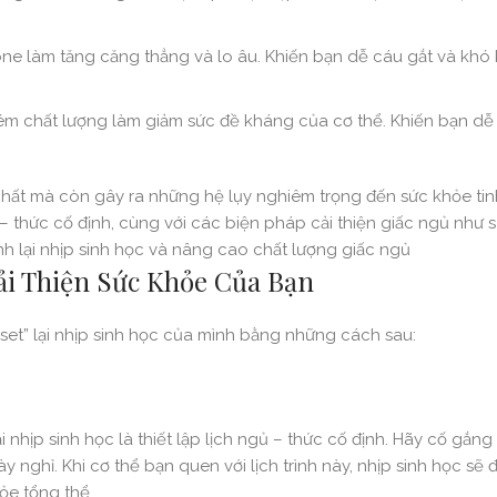
e làm tăng căng thẳng và lo âu. Khiến bạn dễ cáu gắt và khó 
m chất lượng làm giảm sức đề kháng của cơ thể. Khiến bạn d
hất mà còn gây ra những hệ lụy nghiêm trọng đến sức khỏe tin
ủ – thức cố định, cùng với các biện pháp cải thiện giấc ngủ như
ỉnh lại nhịp sinh học và nâng cao chất lượng giấc ngủ
Cải Thiện Sức Khỏe Của Bạn
“reset” lại nhịp sinh học của mình bằng những cách sau:
 nhịp sinh học là thiết lập lịch ngủ – thức cố định. Hãy cố gắng
 nghỉ. Khi cơ thể bạn quen với lịch trình này, nhịp sinh học sẽ
ỏe tổng thể.