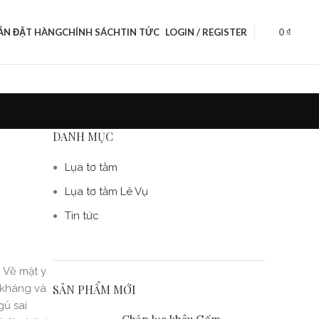
̃N ĐẶT HÀNG
CHÍNH SÁCH
TIN TỨC
LOGIN / REGISTER
0
₫
DANH MỤC
c
Lụa tơ tằm
Lụa tơ tằm Lê Vụ
Tin tức
 Về mặt y
ề kháng và
SẢN PHẨM MỚI
gủ sai