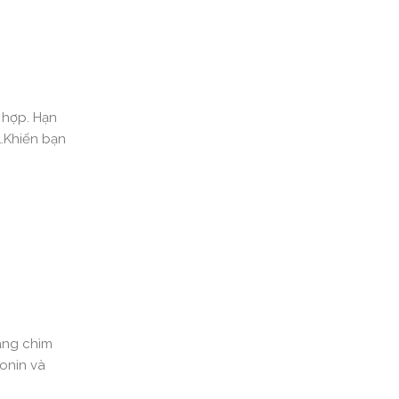
 hợp. Hạn
n…Khiến bạn
dàng chìm
tonin và