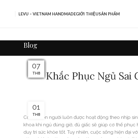
LEVU – VIETNAM HANDMADE
GIỚI THIỆU
SẢN PHẨM
Blog
09
08
07
24
23
14
15
14
10
13
12
11
Khắc Phục Ngủ Sai G
TH10
TH10
TH10
TH8
TH8
TH8
TH8
TH8
TH8
TH8
TH8
TH8
01
TH8
Cơ thể con người luôn được hoạt động theo nhịp sin
khoa khi ngủ đúng giờ, đủ giấc sẽ giúp cơ thể phục 
duy trì sức khỏe tốt. Tuy nhiên, cuộc sống hiện đại 