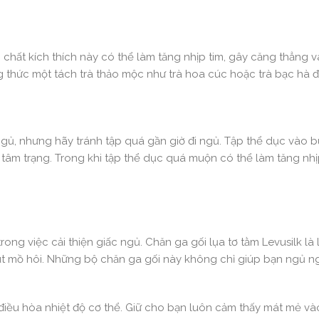
ác chất kích thích này có thể làm tăng nhịp tim, gây căng thẳng 
 thức một tách trà thảo mộc như trà hoa cúc hoặc trà bạc hà đ
ngủ, nhưng hãy tránh tập quá gần giờ đi ngủ. Tập thể dục vào b
tâm trạng. Trong khi tập thể dục quá muộn có thể làm tăng nhị
rong việc cải thiện giấc ngủ. Chăn ga gối lụa tơ tằm Levusilk là
hút mồ hôi. Những bộ chăn ga gối này không chỉ giúp bạn ngủ 
 điều hòa nhiệt độ cơ thể. Giữ cho bạn luôn cảm thấy mát mẻ v