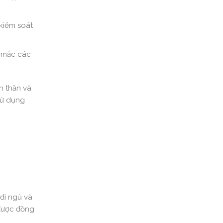
kiểm soát
ễ mắc các
h thần và
 sử dụng
 đi ngủ và
 được đồng