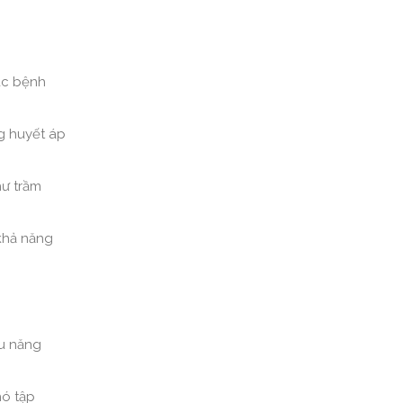
các bệnh
g huyết áp
hư trầm
 khả năng
ếu năng
hó tập