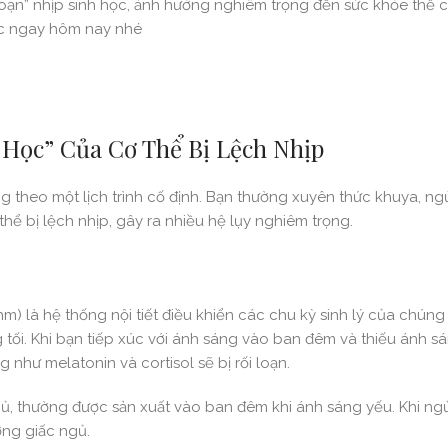
oạn” nhịp sinh học, ảnh hưởng nghiêm trọng đến sức khỏe thể c
hục ngay hôm nay nhé
 Học” Của Cơ Thể Bị Lệch Nhịp
ng theo một lịch trình cố định. Bạn thường xuyên thức khuya, n
hể bị lệch nhịp, gây ra nhiều hệ lụy nghiêm trọng.
hm) là hệ thống nội tiết điều khiển các chu kỳ sinh lý của chúng
 tối. Khi bạn tiếp xúc với ánh sáng vào ban đêm và thiếu ánh s
như melatonin và cortisol sẽ bị rối loạn.
, thường được sản xuất vào ban đêm khi ánh sáng yếu. Khi ngủ 
ợng giấc ngủ.