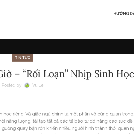
HƯỚNG DÂ
TIN TỨC
iờ – “Rối Loạn” Nhịp Sinh Họ
Posted by
Vu Le
h học riêng. Và giấc ngủ chính là một phần vô cùng quan trọng.
hồi năng lượng, tái tạo tất cả các tế bào từ đó nâng cao sức đ
với guồng quay bận rộn khiến nhiều người hình thành thói quen n