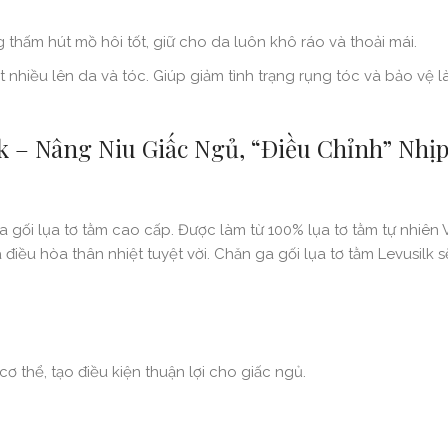
 thấm hút mồ hôi tốt, giữ cho da luôn khô ráo và thoải mái.
nhiều lên da và tóc. Giúp giảm tình trạng rụng tóc và bảo vệ l
k – Nâng Niu Giấc Ngủ, “Điều Chỉnh” Nhị
gối lụa tơ tằm cao cấp. Được làm từ 100% lụa tơ tằm tự nhiên 
điều hòa thân nhiệt tuyệt vời. Chăn ga gối lụa tơ tằm Levusilk s
cơ thể, tạo điều kiện thuận lợi cho giấc ngủ.