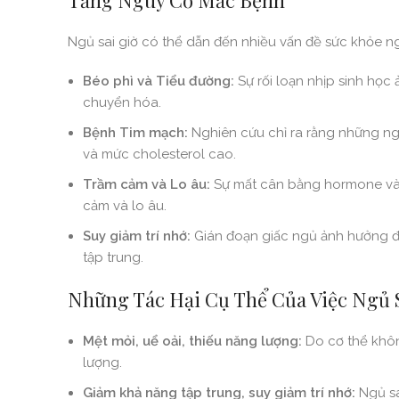
Tăng Nguy Cơ Mắc Bệnh
Ngủ sai giờ có thể dẫn đến nhiều vấn đề sức khỏe n
Béo phì và Tiểu đường:
Sự rối loạn nhịp sinh học
chuyển hóa.
Bệnh Tim mạch:
Nghiên cứu chỉ ra rằng những ng
và mức cholesterol cao.
Trầm cảm và Lo âu:
Sự mất cân bằng hormone và c
cảm và lo âu.
Suy giảm trí nhớ:
Gián đoạn giấc ngủ ảnh hưởng đến
tập trung.
Những Tác Hại Cụ Thể Của Việc Ngủ S
Mệt mỏi, uể oải, thiếu năng lượng:
Do cơ thể khôn
lượng.
Giảm khả năng tập trung, suy giảm trí nhớ:
Ngủ sa