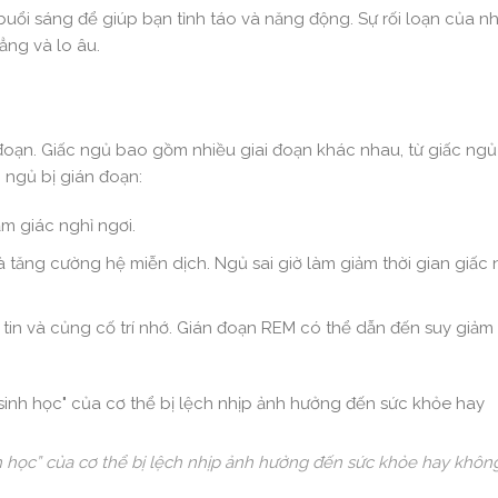
uổi sáng để giúp bạn tỉnh táo và năng động. Sự rối loạn của nh
ẳng và lo âu.
 đoạn. Giấc ngủ bao gồm nhiều giai đoạn khác nhau, từ giấc ng
 ngủ bị gián đoạn:
m giác nghỉ ngơi.
à tăng cường hệ miễn dịch. Ngủ sai giờ làm giảm thời gian giấc 
 tin và củng cố trí nhớ. Gián đoạn REM có thể dẫn đến suy giảm 
nh học” của cơ thể bị lệch nhịp ảnh hưởng đến sức khỏe hay khôn