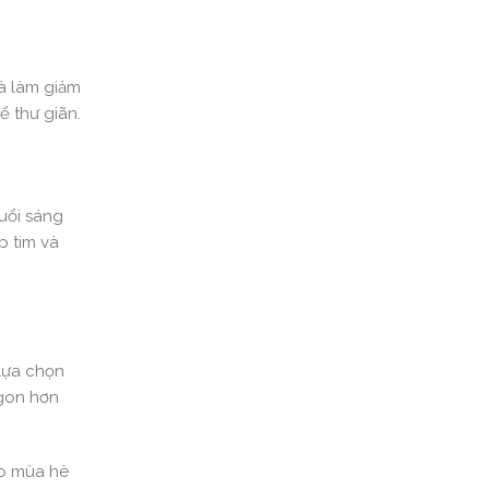
và làm giảm
ể thư giãn.
uổi sáng
p tim và
 lựa chọn
ngon hơn
ào mùa hè