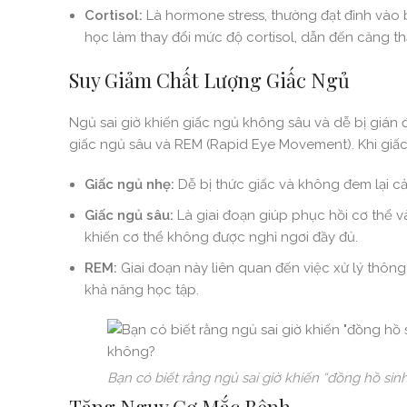
Cortisol:
Là hormone stress, thường đạt đỉnh vào b
học làm thay đổi mức độ cortisol, dẫn đến căng th
Suy Giảm Chất Lượng Giấc Ngủ
Ngủ sai giờ khiến giấc ngủ không sâu và dễ bị gián
giấc ngủ sâu và REM (Rapid Eye Movement). Khi giấc
Giấc ngủ nhẹ:
Dễ bị thức giấc và không đem lại cả
Giấc ngủ sâu:
Là giai đoạn giúp phục hồi cơ thể v
khiến cơ thể không được nghỉ ngơi đầy đủ.
REM:
Giai đoạn này liên quan đến việc xử lý thông
khả năng học tập.
Bạn có biết rằng ngủ sai giờ khiến “đồng hồ si