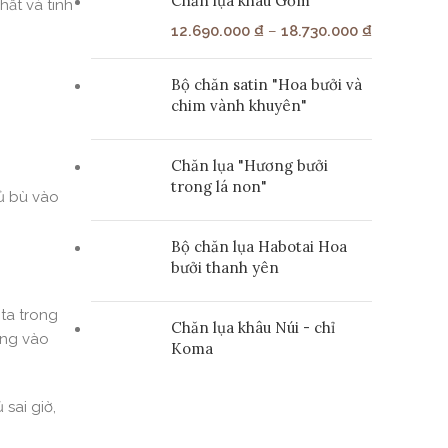
Chăn lụa khâu Gốm
hất và tinh
12.690.000
₫
–
18.730.000
₫
Bộ chăn satin "Hoa bưởi và
chim vành khuyên"
Chăn lụa "Hương bưởi
trong lá non"
gủ bù vào
Bộ chăn lụa Habotai Hoa
bưởi thanh yên
 ta trong
Chăn lụa khâu Núi - chỉ
áng vào
Koma
sai giờ,