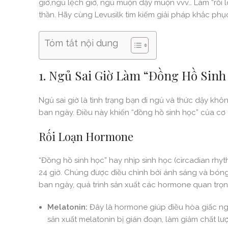
giờ,ngủ lệch giờ, ngủ muộn dậy muộn vvv… Làm “rối l
thần. Hãy cùng Levusilk tìm kiếm giải pháp khắc p
Tóm tắt nội dung
1. Ngủ Sai Giờ Làm “Đồng Hồ Sinh
Ngủ sai giờ là tình trạng bạn đi ngủ và thức dậy khô
ban ngày. Điều này khiến “đồng hồ sinh học” của cơ t
Rối Loạn Hormone
“Đồng hồ sinh học” hay nhịp sinh học (circadian rhyt
24 giờ. Chúng được điều chỉnh bởi ánh sáng và bóng
ban ngày, quá trình sản xuất các hormone quan trọng 
Melatonin:
Đây là hormone giúp điều hòa giấc ngủ
sản xuất melatonin bị gián đoạn, làm giảm chất lư