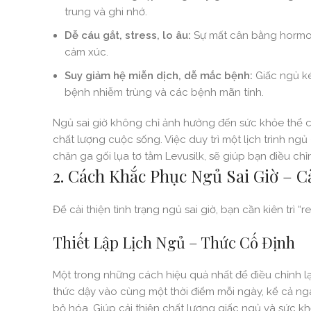
trung và ghi nhớ.
Dễ cáu gắt, stress, lo âu:
Sự mất cân bằng hormon
cảm xúc.
Suy giảm hệ miễn dịch, dễ mắc bệnh:
Giấc ngủ ké
bệnh nhiễm trùng và các bệnh mãn tính.
Ngủ sai giờ không chỉ ảnh hưởng đến sức khỏe thể c
chất lượng cuộc sống. Việc duy trì một lịch trình ng
chăn ga gối lụa tơ tằm Levusilk, sẽ giúp bạn điều ch
2. Cách Khắc Phục Ngủ Sai Giờ – 
Để cải thiện tình trạng ngủ sai giờ, bạn cần kiên trì 
Thiết Lập Lịch Ngủ – Thức Cố Định
Một trong những cách hiệu quả nhất để điều chỉnh lại
thức dậy vào cùng một thời điểm mỗi ngày, kể cả ngày
bộ hóa. Giúp cải thiện chất lượng giấc ngủ và sức kh