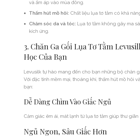
và ấm áp vào mùa đông.
Thấm hút mồ hôi:
Chất liệu lụa tơ tằm có khả năng
Chăm sóc da và tóc:
Lụa tơ tằm không gây ma sát 
kích ứng.
3. Chăn Ga Gối Lụa Tơ Tằm Levusil
Học Của Bạn
Levusilk tự hào mang đến cho bạn những bộ chăn ga 
Với đặc tính mềm mại, thoáng khí, thấm hút mồ hôi và 
bạn:
Dễ Dàng Chìm Vào Giấc Ngủ
Cảm giác êm ái, mát lạnh từ lụa tơ tằm giúp thư giãn 
Ngủ Ngon, Sâu Giấc Hơn