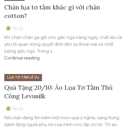
Chăn lụa tơ tằm khác gì với chăn
cotton?
Vu Le
Khi chọn chăn ga gối cho giấc ngủ hàng ngày, chất liệu là
yếu tố quan trọng quyết định đến sự thoải mái và chất
lượng giấc ngủ. Trong s...
Continue reading
LỤA TƠ TẰM LÊ VỤ
Quà Tặng 20/10: Áo Lụa Tơ Tằm Thủ
Công Levusilk
Vu Le
Nếu bạn đang tìm kiếm một món quà ý nghĩa, sang trọng
dành tặng người phụ nữ của mình cho dịp 20/10. Thì áo