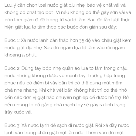
Lưu ý cần chọn loại nước giặt dịu nhẹ, bảo vệ chất vải và
không có chất tạo bọt… Vì nếu không có thể gây sờn vải và
còn làm giảm đi độ bóng từ vải tơ tằm. Sau đó lần lượt thực
hiện giặt lụa tơ tằm theo các bước đơn giản sau đây:
Bước 1: Xả nước lạnh cần thấp hơn 35 độ vào chậu giặt kèm
nước giặt dịu nhẹ. Sau đó ngâm lụa tơ tằm vào rồi ngâm
khoảng 5 phút.
Bước 2: Dùng tay bóp nhẹ quần áo lụa tơ tằm trong chậu
nước nhưng không được vò mạnh tay. Trường hợp trang
phục nếu có điểm bị vấy bẩn thì có thể dùng mút mềm
chà nhẹ nhàng. Khi chà vết bẩn không hết thì có thể nhờ
đến các đơn vị giặt hấp chuyên nghiệp để được hỗ trợ. Bởi
nếu chúng ta cố gắng chà mạnh tay sẽ gây ra tình trạng
trầy xước vải.
Bước 3: Xả nước lạnh để sạch đi nước giặt. Rồi xả đầy nước
lạnh vào trong chậu giặt một lần nữa. Thêm vào đó một