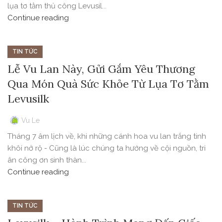
lụa tơ tằm thủ công Levusil...
Continue reading
TIN TỨC
Lễ Vu Lan Này, Gửi Gắm Yêu Thương
Qua Món Quà Sức Khỏe Từ Lụa Tơ Tằm
Levusilk
Vu Le
Tháng 7 âm lịch về, khi những cánh hoa vu lan trắng tinh
khôi nở rộ - Cũng là lúc chúng ta hướng về cội nguồn, tri
ân công ơn sinh thàn...
Continue reading
TIN TỨC