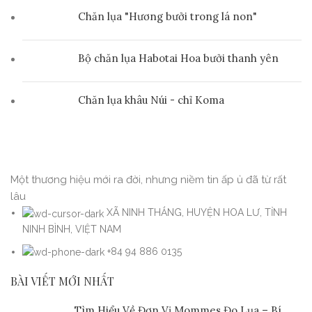
Chăn lụa "Hương bưởi trong lá non"
Bộ chăn lụa Habotai Hoa bưởi thanh yên
Chăn lụa khâu Núi - chỉ Koma
Một thương hiệu mới ra đời, nhưng niềm tin ấp ủ đã từ rất
lâu
XÃ NINH THẮNG, HUYỆN HOA LƯ, TỈNH
NINH BÌNH, VIỆT NAM
+84 94 886 0135
BÀI VIẾT MỚI NHẤT
Tìm Hiểu Về Đơn Vị Mommes Đo Lụa – Bí