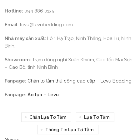
Hotline:
094 886 0135
Email:
levu@levubedding.com
Nhà máy sản xuất:
Lô 1 Hạ Trạo, Ninh Thắng, Hoa Lư, Ninh
Bình.
Showroom:
Trạm dừng nghỉ Xuân Khiêm, Cao tốc Mai Sơn
– Cao Bồ, tỉnh Ninh Bình
Fanpage:
Chăn tơ tằm thủ công cao cấp – Levu Bedding
Fanpage:
Áo lụa – Levu
Chăn Lụa Tơ Tằm
Lụa Tơ Tằm
Thông Tin Lụa Tơ Tằm
Newer