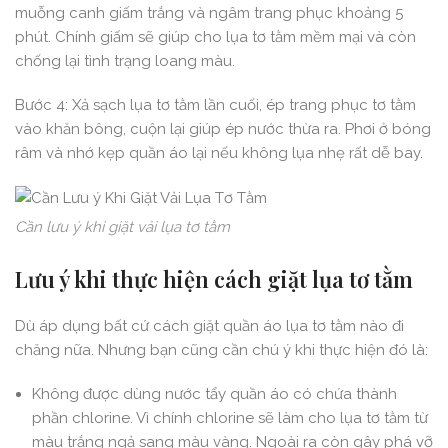
muỗng canh giấm trắng và ngâm trang phục khoảng 5
phút. Chính giấm sẽ giúp cho lụa tơ tằm mềm mại và còn
chống lại tình trạng loang màu.
Bước 4: Xả sạch lụa tơ tằm lần cuối, ép trang phục tơ tằm
vào khăn bông, cuộn lại giúp ép nước thừa ra. Phơi ở bóng
râm và nhớ kẹp quần áo lại nếu không lụa nhẹ rất dễ bay.
Cần lưu ý khi giặt vải lụa tơ tằm
Lưu ý khi thực hiện cách giặt lụa tơ tằm
Dù áp dụng bất cứ cách giặt quần áo lụa tơ tằm nào đi
chăng nữa. Nhưng bạn cũng cần chú ý khi thực hiện đó là:
Không được dùng nước tẩy quần áo có chứa thành
phần chlorine. Vì chính chlorine sẽ làm cho lụa tơ tằm từ
màu trắng ngả sang màu vàng. Ngoài ra còn gây phá vỡ