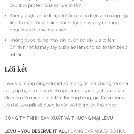
cấu trúc protein của sợi lụa tơ tằm.
Không được phơi đồ lụa tơ tằm ở điều kiện ánh nắng trực
tiếp từ mặt trời. Vì chính hành động này gây ra trang
phục mau bị phai màu hơn.
Không được dùng máy sấy quần áo sấy lụa tơ tằm.
Chính nhiệt từ máy sấy quần áo làm cho sợi tơ tằm bị co
rút lại.
Lời kết
Levusilk mong rằng với một số thông tin mà chúng tôi chia
sẻ, giúp bạn có thêm kinh nghiệm về cách giặt lụa tơ tằm.
Mọi nhu cầu mua lụa tơ tằm thượng hạng, giá tốt vui lòng
liên hệ Levusilk sẽ được tư vấn và hỗ trợ kịp thời ngay.
CÔNG TY TNHH SẢN
XUẤT
VÀ THƯƠNG MẠI LEVU
LEVU – YOU DESERVE IT ALL
| ĐẲNG CẤP NGƯỜI SỞ HỮU