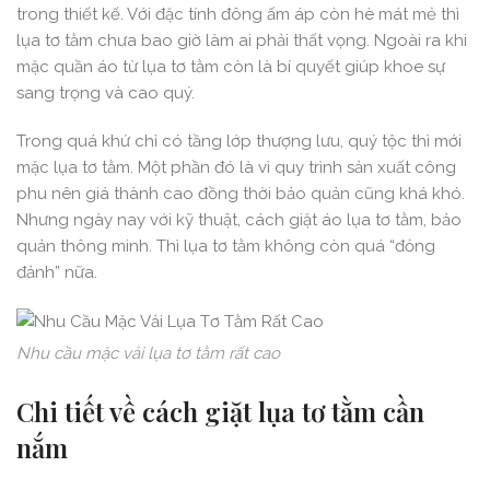
trong thiết kế. Với đặc tính đông ấm áp còn hè mát mẻ thì
lụa tơ tằm chưa bao giờ làm ai phải thất vọng. Ngoài ra khi
mặc quần áo từ lụa tơ tằm còn là bí quyết giúp khoe sự
sang trọng và cao quý.
Trong quá khứ chỉ có tầng lớp thượng lưu, quý tộc thì mới
mặc lụa tơ tằm. Một phần đó là vì quy trình sản xuất công
phu nên giá thành cao đồng thời bảo quản cũng khá khó.
Nhưng ngày nay với kỹ thuật, cách giặt áo lụa tơ tằm, bảo
quản thông minh. Thì lụa tơ tằm không còn quá “đỏng
đảnh” nữa.
Nhu cầu mặc vải lụa tơ tằm rất cao
Chi tiết về cách giặt lụa tơ tằm cần
nắm