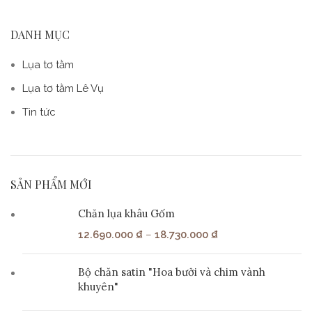
DANH MỤC
Lụa tơ tằm
Lụa tơ tằm Lê Vụ
Tin tức
SẢN PHẨM MỚI
Chăn lụa khâu Gốm
12.690.000
₫
–
18.730.000
₫
Bộ chăn satin "Hoa bưởi và chim vành
khuyên"