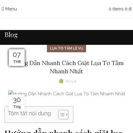
Menu
0
items
0
₫
Blog
LỤA TƠ TẰM LÊ VỤ
09
08
07
24
23
14
15
14
10
13
12
11
Hướng Dẫn Nhanh Cách Giặt Lụa Tơ Tằm
TH10
TH10
TH10
TH8
TH8
TH8
TH8
TH8
TH8
TH8
TH8
TH8
Nhanh Nhất
Vu Le
30
TH9
Tóm tắt nội dung