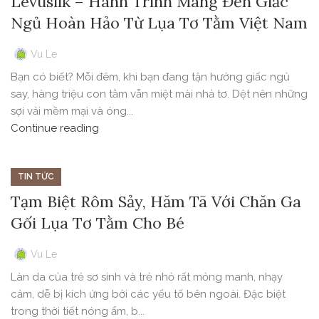
Levusilk – Hành Trình Mang Đến Giấc
Ngủ Hoàn Hảo Từ Lụa Tơ Tằm Việt Nam
Vu Le
Bạn có biết? Mỗi đêm, khi bạn đang tận hưởng giấc ngủ
say, hàng triệu con tằm vẫn miệt mài nhả tơ. Dệt nên những
sợi vải mềm mại và óng...
Continue reading
TIN TỨC
Tạm Biệt Rôm Sảy, Hăm Tã Với Chăn Ga
Gối Lụa Tơ Tằm Cho Bé
Vu Le
Làn da của trẻ sơ sinh và trẻ nhỏ rất mỏng manh, nhạy
cảm, dễ bị kích ứng bởi các yếu tố bên ngoài. Đặc biệt
trong thời tiết nóng ẩm, b...