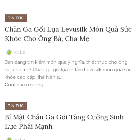
TIN TỨC
Chăn Ga Gối Lụa Levusilk Món Quà Sức
Khỏe Cho Ông Bà, Cha Mẹ
Vu Le
Bạn đang tìm kiếm món quà ý nghĩa, thiết thực cho ông
bà, cha mẹ? Chăn ga gối lụa tơ tằm Levusilk món quà sức
khỏe cao cấp, thể hiện sự...
Continue reading
TIN TỨC
Bí Mật Chăn Ga Gối Tăng Cường Sinh
Lực Phái Mạnh