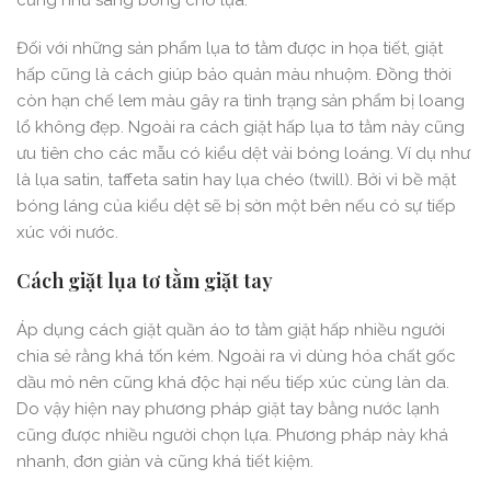
cũng như sáng bóng cho lụa.
Đối với những sản phẩm lụa tơ tằm được in họa tiết, giặt
hấp cũng là cách giúp bảo quản màu nhuộm. Đồng thời
còn hạn chế lem màu gây ra tình trạng sản phẩm bị loang
lổ không đẹp. Ngoài ra cách giặt hấp lụa tơ tằm này cũng
ưu tiên cho các mẫu có kiểu dệt vải bóng loáng. Ví dụ như
là lụa satin, taffeta satin hay lụa chéo (twill). Bởi vì bề mặt
bóng láng của kiểu dệt sẽ bị sờn một bên nếu có sự tiếp
xúc với nước.
Cách giặt lụa tơ tằm giặt tay
Áp dụng cách giặt quần áo tơ tằm giặt hấp nhiều người
chia sẻ rằng khá tốn kém. Ngoài ra vì dùng hóa chất gốc
dầu mỏ nên cũng khá độc hại nếu tiếp xúc cùng làn da.
Do vậy hiện nay phương pháp giặt tay bằng nước lạnh
cũng được nhiều người chọn lựa. Phương pháp này khá
nhanh, đơn giản và cũng khá tiết kiệm.