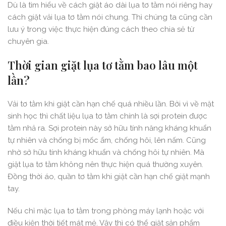
Dù là tìm hiểu về cách giặt áo dài lụa tơ tằm nói riêng hay
cách giặt vải lụa tơ tằm nói chung. Thì chúng ta cũng cần
lưu ý trong việc thực hiện đúng cách theo chia sẻ từ
chuyên gia.
Thời gian giặt lụa tơ tằm bao lâu một
lần?
Vải tơ tằm khi giặt cần hạn chế quá nhiều lần. Bởi vì về mặt
sinh học thì chất liệu lụa tơ tằm chính là sợi protein được
tằm nhả ra. Sợi protein này sở hữu tính năng kháng khuẩn
tự nhiên và chống bị mốc ẩm, chống hôi, lên nấm. Cũng
nhờ sở hữu tính kháng khuẩn và chống hôi tự nhiên. Mà
giặt lụa tơ tằm không nên thực hiện quá thường xuyên.
Đồng thời áo, quần tơ tằm khi giặt cần hạn chế giặt mạnh
tay.
Nếu chỉ mặc lụa tơ tằm trong phòng máy lạnh hoặc với
điều kiện thời tiết mát mẻ. Vậy thì có thể giặt sản phẩm