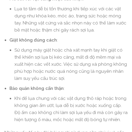
Lụa tơ tằm dễ bị tổn thương khi tiếp xúc với các vật
dụng như khóa kéo, móc áo, trang sức hoặc móng
tay. Những vật cứng và sắc nhọn này có thể làm xước
bề mặt hoặc thậm chí gây rách sợi lụa.
Giặt không đúng cách
:
Sử dụng máy giặt hoặc chà xát mạnh tay khi giặt có
thể khiến sợi lụa bị kéo căng, mất đi độ mềm mại và
xuất hiện các vết xước. Việc sử dụng xà phòng không
phù hợp hoặc nước quá nóng cũng là nguyên nhân
làm suy yếu cấu trúc sợi.
Bảo quản không cẩn thận
:
Khi để lụa chung với các vật dụng thô ráp hoặc trong
không gian ẩm ướt, lụa dễ bị xước hoặc xuống cấp.
Độ ẩm cao không chỉ làm sợi lụa yếu đi mà còn gây ra
hiện tượng ố màu, mốc hoặc mất độ bóng tự nhiên.