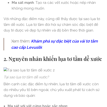
Ma sát mạnh
: Tạo ra các vết xước hoặc nếp nhăn
không mong muốn.
Với những đặc điểm này, cũng dễ thấy được tại sao lụa tơ
tằm dễ xước. Lụa tơ tằm đòi hỏi sự chăm sóc đặc biệt để
duy trì được vẻ đẹp tự nhiên và độ bền theo thời gian.
Xem thêm:
Khám phá sự đặc biệt của vải tơ tằm
cao cấp Levusilk
2. Nguyên nhân khiến lụa tơ tằm dễ xước
Tại sao lụa tơ tằm dễ xước?
Bên cạnh các đặc điểm tự nhiên, lụa tơ tằm dễ xước còn
do nhiều yếu tố bên ngoài, chủ yếu xuất phát từ cách sử
dụng và bảo quản:
Ma sát với vật cứng hoặc sắc nhọn
: