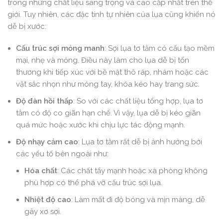
trong những chất liệu sang trọng và cao cấp nhất trên thế
giới. Tuy nhiên, các đặc tính tự nhiên của lụa cũng khiến nó
dễ bị xước:
Cấu trúc sợi mỏng manh
: Sợi lụa tơ tằm có cấu tạo mềm
mại, nhẹ và mỏng. Điều này làm cho lụa dễ bị tổn
thương khi tiếp xúc với bề mặt thô ráp, nhám hoặc các
vật sắc nhọn như móng tay, khóa kéo hay trang sức.
Độ đàn hồi thấp
: So với các chất liệu tổng hợp, lụa tơ
tằm có độ co giãn hạn chế. Vì vậy, lụa dễ bị kéo giãn
quá mức hoặc xước khi chịu lực tác động mạnh.
Độ nhạy cảm cao
: Lụa tơ tằm rất dễ bị ảnh hưởng bởi
các yếu tố bên ngoài như:
Hóa chất
: Các chất tẩy mạnh hoặc xà phòng không
phù hợp có thể phá vỡ cấu trúc sợi lụa.
Nhiệt độ cao
: Làm mất đi độ bóng và mịn màng, dễ
gây xơ sợi.