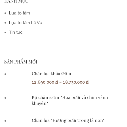
DANH MỤC
Lụa tơ tằm
Lụa tơ tằm Lê Vụ
Tin tức
SẢN PHẨM MỚI
Chăn lụa khâu Gốm
12.690.000
₫
–
18.730.000
₫
Bộ chăn satin "Hoa bưởi và chim vành
khuyên"
Chăn lụa "Hương bưởi trong lá non"