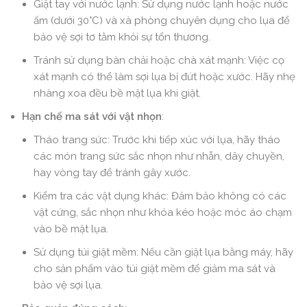
Giặt tay với nước lạnh: Sử dụng nước lạnh hoặc nước
ấm (dưới 30°C) và xà phòng chuyên dụng cho lụa để
bảo vệ sợi tơ tằm khỏi sự tổn thương.
Tránh sử dụng bàn chải hoặc chà xát mạnh: Việc cọ
xát mạnh có thể làm sợi lụa bị đứt hoặc xước. Hãy nhẹ
nhàng xoa đều bề mặt lụa khi giặt.
Hạn chế ma sát với vật nhọn
:
Tháo trang sức: Trước khi tiếp xúc với lụa, hãy tháo
các món trang sức sắc nhọn như nhẫn, dây chuyền,
hay vòng tay để tránh gây xước.
Kiểm tra các vật dụng khác: Đảm bảo không có các
vật cứng, sắc nhọn như khóa kéo hoặc móc áo chạm
vào bề mặt lụa.
Sử dụng túi giặt mềm: Nếu cần giặt lụa bằng máy, hãy
cho sản phẩm vào túi giặt mềm để giảm ma sát và
bảo vệ sợi lụa.