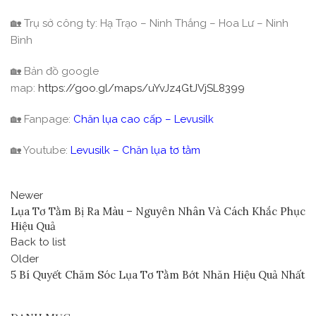
🏡 Trụ sở công ty: Hạ Trạo – Ninh Thắng – Hoa Lư – Ninh
Bình
🏡 Bản đồ google
map:
https://goo.gl/maps/uYvJz4GtJVjSL8399
🏡 Fanpage:
Chăn lụa cao cấp – Levusilk
🏡 Youtube:
Levusilk – Chăn lụa tơ tằm
Newer
Lụa Tơ Tằm Bị Ra Màu – Nguyên Nhân Và Cách Khắc Phục
Hiệu Quả
Back to list
Older
5 Bí Quyết Chăm Sóc Lụa Tơ Tằm Bớt Nhăn Hiệu Quả Nhất