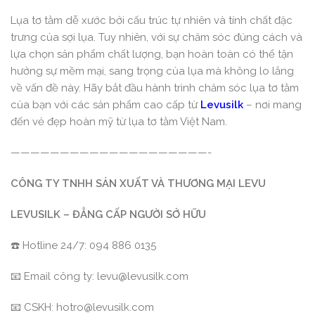
Lụa tơ tằm dễ xước bởi cấu trúc tự nhiên và tính chất đặc
trưng của sợi lụa. Tuy nhiên, với sự chăm sóc đúng cách và
lựa chọn sản phẩm chất lượng, bạn hoàn toàn có thể tận
hưởng sự mềm mại, sang trọng của lụa mà không lo lắng
về vấn đề này. Hãy bắt đầu hành trình chăm sóc lụa tơ tằm
của bạn với các sản phẩm cao cấp từ
Levusilk
– nơi mang
đến vẻ đẹp hoàn mỹ từ lụa tơ tằm Việt Nam.
————————————————————-
CÔNG TY TNHH SẢN XUẤT VÀ THƯƠNG MẠI LEVU
LEVUSILK – ĐẲNG CẤP NGƯỜI SỞ HỮU
☎️ Hotline 24/7: 094 886 0135
📧 Email công ty: levu@levusilk.com
📧 CSKH: hotro@levusilk.com