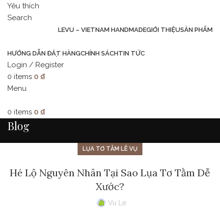
Yêu thích
Search
LEVU – VIETNAM HANDMADE
GIỚI THIỆU
SẢN PHẨM
HƯỚNG DẪN ĐẶT HÀNG
CHÍNH SÁCH
TIN TỨC
Login / Register
0
items
0
₫
Menu
0
items
0
₫
Blog
LỤA TƠ TẰM LÊ VỤ
Hé Lộ Nguyên Nhân Tại Sao Lụa Tơ Tằm Dễ
Xước?
Vu Le