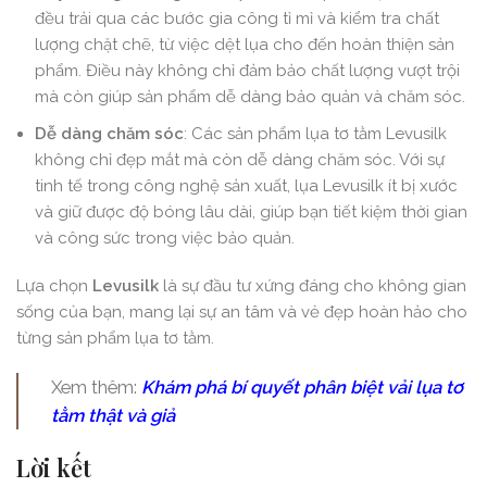
đều trải qua các bước gia công tỉ mỉ và kiểm tra chất
lượng chặt chẽ, từ việc dệt lụa cho đến hoàn thiện sản
phẩm. Điều này không chỉ đảm bảo chất lượng vượt trội
mà còn giúp sản phẩm dễ dàng bảo quản và chăm sóc.
Dễ dàng chăm sóc
: Các sản phẩm lụa tơ tằm Levusilk
không chỉ đẹp mắt mà còn dễ dàng chăm sóc. Với sự
tinh tế trong công nghệ sản xuất, lụa Levusilk ít bị xước
và giữ được độ bóng lâu dài, giúp bạn tiết kiệm thời gian
và công sức trong việc bảo quản.
Lựa chọn
Levusilk
là sự đầu tư xứng đáng cho không gian
sống của bạn, mang lại sự an tâm và vẻ đẹp hoàn hảo cho
từng sản phẩm lụa tơ tằm.
Xem thêm:
Khám phá bí quyết phân biệt vải lụa tơ
tằm thật và giả
Lời kết