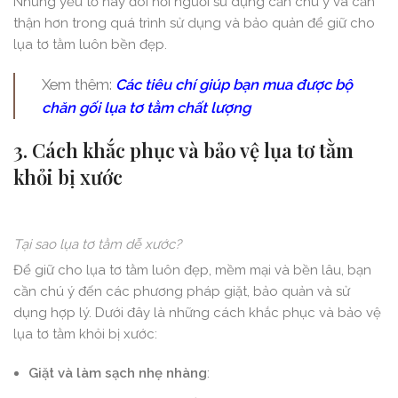
Những yếu tố này đòi hỏi người sử dụng cần chú ý và cẩn
thận hơn trong quá trình sử dụng và bảo quản để giữ cho
lụa tơ tằm luôn bền đẹp.
Xem thêm:
Các tiêu chí giúp bạn mua được bộ
chăn gối lụa tơ tằm chất lượng
3. Cách khắc phục và bảo vệ lụa tơ tằm
khỏi bị xước
Tại sao lụa tơ tằm dễ xước?
Để giữ cho lụa tơ tằm luôn đẹp, mềm mại và bền lâu, bạn
cần chú ý đến các phương pháp giặt, bảo quản và sử
dụng hợp lý. Dưới đây là những cách khắc phục và bảo vệ
lụa tơ tằm khỏi bị xước:
Giặt và làm sạch nhẹ nhàng
: