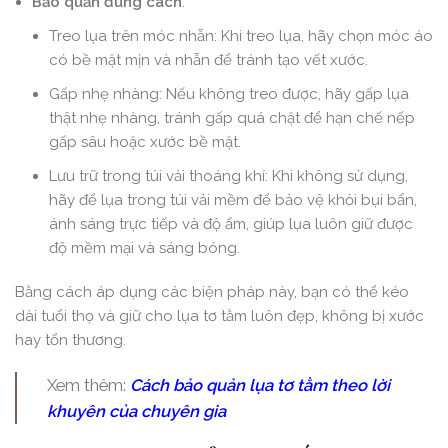
Bảo quản đúng cách
:
Treo lụa trên móc nhẵn: Khi treo lụa, hãy chọn móc áo
có bề mặt mịn và nhẵn để tránh tạo vết xước.
Gấp nhẹ nhàng: Nếu không treo được, hãy gấp lụa
thật nhẹ nhàng, tránh gấp quá chặt để hạn chế nếp
gấp sâu hoặc xước bề mặt.
Lưu trữ trong túi vải thoáng khí: Khi không sử dụng,
hãy để lụa trong túi vải mềm để bảo vệ khỏi bụi bẩn,
ánh sáng trực tiếp và độ ẩm, giúp lụa luôn giữ được
độ mềm mại và sáng bóng.
Bằng cách áp dụng các biện pháp này, bạn có thể kéo
dài tuổi thọ và giữ cho lụa tơ tằm luôn đẹp, không bị xước
hay tổn thương.
Xem thêm:
Cách bảo quản lụa tơ tằm theo lời
khuyên của chuyên gia