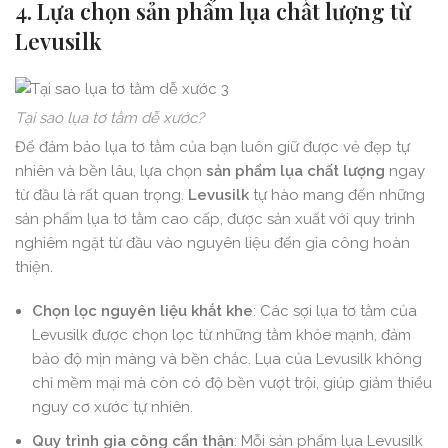
4. Lựa chọn sản phẩm lụa chất lượng từ
Levusilk
Tại sao lụa tơ tằm dễ xước?
Để đảm bảo lụa tơ tằm của bạn luôn giữ được vẻ đẹp tự
nhiên và bền lâu, lựa chọn
sản phẩm lụa chất lượng
ngay
từ đầu là rất quan trọng.
Levusilk
tự hào mang đến những
sản phẩm lụa tơ tằm cao cấp, được sản xuất với quy trình
nghiêm ngặt từ đầu vào nguyên liệu đến gia công hoàn
thiện.
Chọn lọc nguyên liệu khắt khe
: Các sợi lụa tơ tằm của
Levusilk được chọn lọc từ những tằm khỏe mạnh, đảm
bảo độ mịn màng và bền chắc. Lụa của Levusilk không
chỉ mềm mại mà còn có độ bền vượt trội, giúp giảm thiểu
nguy cơ xước tự nhiên.
Quy trình gia công cẩn thận
: Mỗi sản phẩm lụa Levusilk