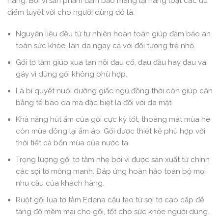
hàng. Bởi vì sản phẩm đảm bảo mang lại hàng loạt các ưu
điểm tuyệt vời cho người dùng đó là:
Nguyên liệu đều từ tự nhiên hoàn toàn giúp đảm bảo an
toàn sức khỏe, làn da ngay cả với đối tượng trẻ nhỏ.
Gối tơ tằm giúp xua tan nỗi đau cổ, đau đầu hay đau vai
gáy vì dùng gối không phù hợp.
Là bí quyết nuôi dưỡng giấc ngủ đồng thời còn giúp cân
bằng tế bào da mà đặc biệt là đối với da mặt.
Khả năng hút ẩm của gối cực kỳ tốt, thoáng mát mùa hè
còn mùa đông lại ấm áp. Gối được thiết kế phù hợp với
thời tiết cả bốn mùa của nước ta.
Trọng lượng gối tơ tằm nhẹ bởi vì được sản xuất từ chính
các sợi tơ mỏng manh. Đáp ứng hoàn hảo toàn bộ mọi
nhu cầu của khách hàng.
Ruột gối lụa tơ tằm Edena cấu tạo từ sợi tơ cao cấp để
tăng độ mềm mại cho gối, tốt cho sức khỏe người dùng.