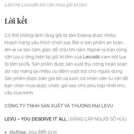
Liên hệ Levusilk khi cần mua gối tơ tằm
Lời kết
Có thể khẳng định rằng gối tơ tằm Edena được nhiều
khách hàng yêu thích chọn lựa. Bởi vì sản phẩm an toàn,
êm ái và tạo cảm giác dễ chịu khi nằm. Ngoài ra bạn cũng
cần lưu ý rằng hiện tại gối tơ tằm của
Levusilk
cam kết lụa
tơ tằm 100%. Sản phẩm được sản xuất thủ công hoàn toàn
do vậy mang lại nhiều ưu điểm vượt trội cho người dùng.
Sản phẩm được bán giá tốt và luôn có nhân viên tư vấn để
bạn chọn mua được chiếc gối sao cho phù hợp nhất nhu
cầu của mình.
CÔNG TY TNHH SẢN
XUẤT
VÀ THƯƠNG MẠI LEVU
LEVU – YOU DESERVE
IT
ALL
| ĐẲNG CẤP NGƯỜI SỞ HỮU
Hotline:
094 886 0135