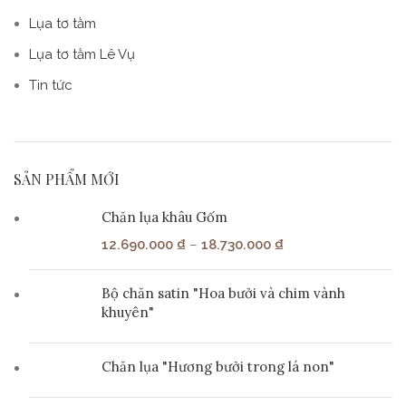
Lụa tơ tằm
Lụa tơ tằm Lê Vụ
Tin tức
SẢN PHẨM MỚI
Chăn lụa khâu Gốm
12.690.000
₫
–
18.730.000
₫
Bộ chăn satin "Hoa bưởi và chim vành
khuyên"
Chăn lụa "Hương bưởi trong lá non"