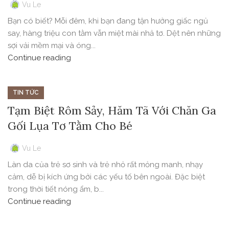
Vu Le
Bạn có biết? Mỗi đêm, khi bạn đang tận hưởng giấc ngủ
say, hàng triệu con tằm vẫn miệt mài nhả tơ. Dệt nên những
sợi vải mềm mại và óng...
Continue reading
TIN TỨC
Tạm Biệt Rôm Sảy, Hăm Tã Với Chăn Ga
Gối Lụa Tơ Tằm Cho Bé
Vu Le
Làn da của trẻ sơ sinh và trẻ nhỏ rất mỏng manh, nhạy
cảm, dễ bị kích ứng bởi các yếu tố bên ngoài. Đặc biệt
trong thời tiết nóng ẩm, b...
Continue reading