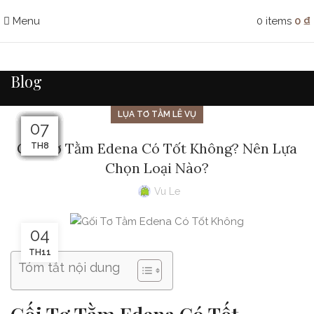
Menu
0
items
0
₫
Blog
LỤA TƠ TẰM LÊ VỤ
09
08
07
24
23
14
15
14
10
13
12
11
Gối Tơ Tằm Edena Có Tốt Không? Nên Lựa
TH10
TH10
TH10
TH8
TH8
TH8
TH8
TH8
TH8
TH8
TH8
TH8
Chọn Loại Nào?
Vu Le
04
TH11
Tóm tắt nội dung