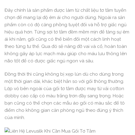
Đây chính là sản phẩm được làm từ chất liệu tơ tằm tuyển
chọn để mang lại độ êm ái cho người dùng. Ngoài ra sản
phẩm còn có độ căng phồng tuyệt đối và hỗ trợ giấc ngủ
hiệu quả hơn. Từng sợi tơ tằm đềm mềm mịn để tăng sự êm
ái khi nằm, gối cũng có thể biến đổi một cách linh hoạt
theo từng tư thế. Qua đó sẽ nâng đỡ vai và cổ, hoàn toàn
không gây áp lực mạch máu giúp cho máu lưu thông lên
não tốt để có được giấc ngủ ngon và sâu.
Đồng thời thì cũng không bị xẹp lún dù cho dùng trong
một thời gian dài, khác biệt hẳn so với gối thông thường.
Lớp vỏ bên ngoài của gối tơ tằm được may từ vải cotton
dobby cao cấp có màu trắng trơn đầy sang trọng. Hoặc
bạn cũng có thể chọn các mẫu áo gối có màu sắc để tô
điểm cho không gian căn phòng ngủ theo đúng ý thích
của mình.