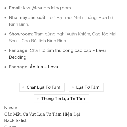
Email:
levu@levubedding.com
Nhà máy sản xuất:
Lô 1 Hạ Trạo, Ninh Thắng, Hoa Lư,
Ninh Bình.
Showroom:
Trạm dừng nghỉ Xuân Khiêm, Cao tốc Mai
Sơn – Cao Bồ, tỉnh Ninh Bình
Fanpage:
Chăn tơ tằm thủ công cao cấp – Levu
Bedding
Fanpage:
Áo lụa – Levu
Chăn Lụa Tơ Tằm
Lụa Tơ Tằm
Thông Tin Lụa Tơ Tằm
Newer
Các Mẫu Cà Vạt Lụa Tơ Tằm Hiện Đại
Back to list