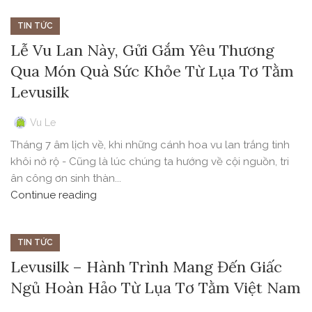
TIN TỨC
Lễ Vu Lan Này, Gửi Gắm Yêu Thương
Qua Món Quà Sức Khỏe Từ Lụa Tơ Tằm
Levusilk
Vu Le
Tháng 7 âm lịch về, khi những cánh hoa vu lan trắng tinh
khôi nở rộ - Cũng là lúc chúng ta hướng về cội nguồn, tri
ân công ơn sinh thàn...
Continue reading
TIN TỨC
Levusilk – Hành Trình Mang Đến Giấc
Ngủ Hoàn Hảo Từ Lụa Tơ Tằm Việt Nam