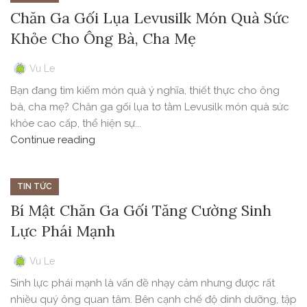
Chăn Ga Gối Lụa Levusilk Món Quà Sức
Khỏe Cho Ông Bà, Cha Mẹ
Vu Le
Bạn đang tìm kiếm món quà ý nghĩa, thiết thực cho ông
bà, cha mẹ? Chăn ga gối lụa tơ tằm Levusilk món quà sức
khỏe cao cấp, thể hiện sự...
Continue reading
TIN TỨC
Bí Mật Chăn Ga Gối Tăng Cường Sinh
Lực Phái Mạnh
Vu Le
Sinh lực phái mạnh là vấn đề nhạy cảm nhưng được rất
nhiều quý ông quan tâm. Bên cạnh chế độ dinh dưỡng, tập