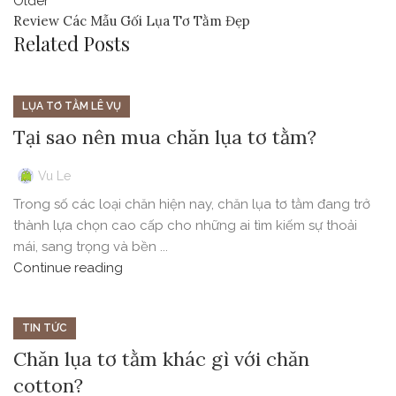
Older
Review Các Mẫu Gối Lụa Tơ Tằm Đẹp
Related Posts
LỤA TƠ TẰM LÊ VỤ
Tại sao nên mua chăn lụa tơ tằm?
Vu Le
Trong số các loại chăn hiện nay, chăn lụa tơ tằm đang trở
thành lựa chọn cao cấp cho những ai tìm kiếm sự thoải
mái, sang trọng và bền ...
Continue reading
TIN TỨC
Chăn lụa tơ tằm khác gì với chăn
cotton?