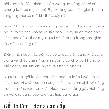
hồi vượt trội. Sản phẩm là bí quyết giúp nâng đỡ cổ của
chúng ta theo mọi tư thế. Bạn không còn cảm giác bị đau
lưng hay mỏi cổ mỗi khi thức dậy nữa.
Gối được bao bọc từ vải không dệt tạo ưu điểm không mẩn
ngứa và có tính kháng khuẩn cao. Vì vậy sẽ an toàn cho
sức khỏe của tất cả mọi người dù là dùng trong thời gian
lâu dài đi chăng nữa.
Điểm nhấn của mẫu gối này đó là dây viền vàng khá sang
trọng và chắc chắn. Ngoài ra còn giúp cho gối không bị
biến dạng sau khi chúng ta vệ sinh và giặt giũ.
Ngoài ra thì gối tơ tằm còn đảm bảo an toàn tuyệt đối về
sức khỏe. Vì chất liệu đều được kiểm tra, kiểm định kỹ càng
trước khi đưa vào sản xuất. Hoàn toàn không gây kích ứng
da với các vùng tiếp xúc trực tiếp cùng gối.
Gối tơ tằm Edena cao cấp