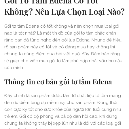
Gối Tơ Tằm Edena Có Tốt
Không? Nên Lựa Chọn Loại Nào?
Gối tơ tằm Edena có tốt không và nên chọn mua loại gối
nào là tốt nhất? Là một tín đồ của gối tơ tằm chắc chắn
rằng bạn đã từng nghe đến gối lụa Edena. Nhưng để hiểu
rõ sản phẩm này có tốt và có đáng mua hay không thì
chúng ta cùng điểm qua bài viết dưới đây. Đảm bảo rằng
sẽ giúp cho việc mua gối tơ tằm phù hợp nhất với nhu cầu
của mình.
Thông tin cơ bản gối tơ tằm Edena
Đây chính là sản phẩm được làm từ chất liệu tơ tằm mang
đến ưu điểm tăng độ mềm mại cho sản phẩm. Đồng thời
còn cực kỳ tốt cho sức khỏe của người lớn tuổi cũng như
trẻ em. Gối có độ phồng và cả độ đàn hồi cao, khi dùng
chúng ta không thấy bị xẹp lún như là đối với các loại gối