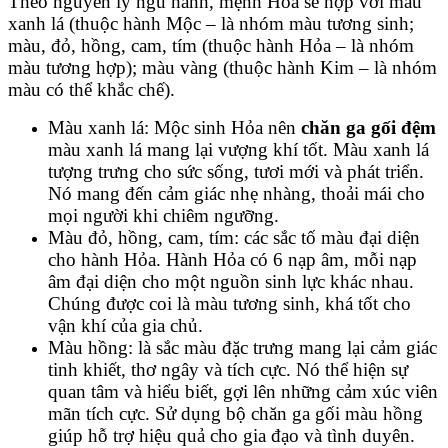
Theo nguyên lý ngũ hành, mệnh Hỏa sẽ hợp với màu
xanh lá (thuộc hành Mộc – là nhóm màu tương sinh;
màu, đỏ, hồng, cam, tím (thuộc hành Hỏa – là nhóm
màu tương hợp); màu vàng (thuộc hành Kim – là nhóm
màu có thể khắc chế).
Màu xanh lá: Mộc sinh Hỏa nên
chăn ga gối đệm
màu xanh lá mang lại vượng khí tốt. Màu xanh lá
tượng trưng cho sức sống, tươi mới và phát triển.
Nó mang đến cảm giác nhẹ nhàng, thoải mái cho
mọi người khi chiêm ngưỡng.
Màu đỏ, hồng, cam, tím: các sắc tố màu đại diện
cho hành Hỏa. Hành Hỏa có 6 nạp âm, mỗi nạp
âm đại diện cho một nguồn sinh lực khác nhau.
Chúng được coi là màu tương sinh, khá tốt cho
vận khí của gia chủ.
Màu hồng: là sắc màu đặc trưng mang lại cảm giác
tinh khiết, thơ ngây và tích cực. Nó thể hiện sự
quan tâm và hiểu biết, gợi lên những cảm xúc viên
mãn tích cực. Sử dụng bộ chăn ga gối màu hồng
giúp hỗ trợ hiệu quả cho gia đạo và tình duyên.