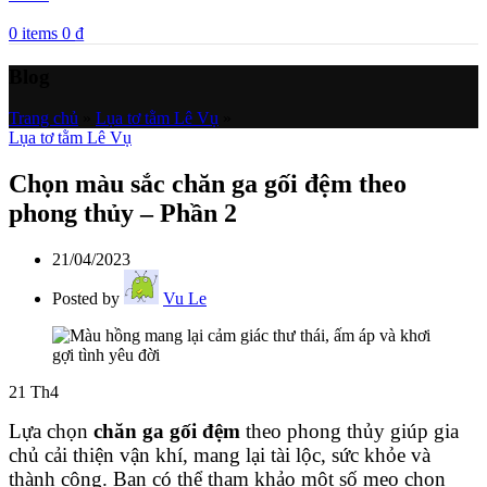
0
items
0
₫
Blog
Trang chủ
»
Lụa tơ tằm Lê Vụ
»
Lụa tơ tằm Lê Vụ
Chọn màu sắc chăn ga gối đệm theo
phong thủy – Phần 2
21/04/2023
Posted by
Vu Le
21
Th4
Lựa chọn
chăn ga gối đệm
theo phong thủy giúp gia
chủ cải thiện vận khí, mang lại tài lộc, sức khỏe và
thành công. Bạn có thể tham khảo một số mẹo chọn