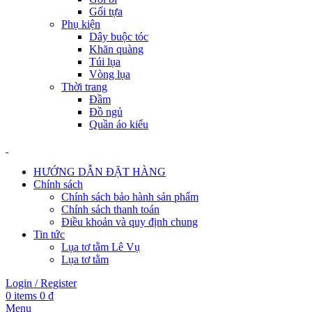
Gối tựa
Phụ kiện
Dây buộc tóc
Khăn quàng
Túi lụa
Vòng lụa
Thời trang
Đầm
Đồ ngủ
Quần áo kiểu
HƯỚNG DẪN ĐẶT HÀNG
Chính sách
Chính sách bảo hành sản phẩm
Chính sách thanh toán
Điều khoản và quy định chung
Tin tức
Lụa tơ tằm Lê Vụ
Lụa tơ tằm
Login / Register
0
items
0
₫
Menu