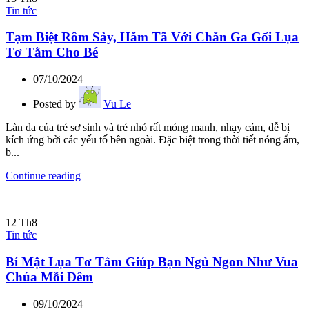
Tin tức
Tạm Biệt Rôm Sảy, Hăm Tã Với Chăn Ga Gối Lụa
Tơ Tằm Cho Bé
07/10/2024
Posted by
Vu Le
Làn da của trẻ sơ sinh và trẻ nhỏ rất mỏng manh, nhạy cảm, dễ bị
kích ứng bởi các yếu tố bên ngoài. Đặc biệt trong thời tiết nóng ẩm,
b...
Continue reading
12
Th8
Tin tức
Bí Mật Lụa Tơ Tằm Giúp Bạn Ngủ Ngon Như Vua
Chúa Mỗi Đêm
09/10/2024