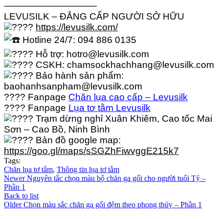
——————————
LEVUSILK – ĐẲNG CẤP NGƯỜI SỞ HỮU
https://levusilk.com/
Hotline 24/7: 094 886 0135
Hỗ trợ: hotro@levusilk.com
CSKH: chamsockhachhang@levusilk.com
Bảo hành sản phẩm:
baohanhsanpham@levusilk.com
???? Fanpage
Chăn lụa cao cấp – Levusilk
???? Fanpage
Lụa tơ tằm Levusilk
Trạm dừng nghỉ Xuân Khiêm, Cao tốc Mai
Sơn – Cao Bồ, Ninh Bình
Bản đồ google map:
https://goo.gl/maps/sSGZhFiwvggE215k7
Tags:
Chăn lụa tơ tằm
,
Thông tin lụa tơ tằm
Newer
Nguyên tắc chọn màu bộ chăn ga gối cho người tuổi Tý –
Phần 1
Back to list
Older
Chọn màu sắc chăn ga gối đệm theo phong thủy – Phần 1