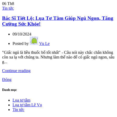
06
Th8
Tin tức
Bác Sĩ Tiết Lộ: Lụa Tơ Tằm Giúp Ngủ Ngon, Tăng
Cường Sức Khỏe!
09/10/2024
Posted by
Vu Le
"Giấc ngủ là liều thuốc bổ tốt nhất" - Câu nói này chắc chắn không
còn xa lạ với chúng ta. Nhưng làm thế nào để có giấc ngủ ngon, sâu
g...
Continue reading
Đóng
Danh mục
Lụa tơ tằm
Lụa tơ tằm Lê Vụ
Tin tức