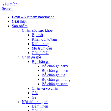
Yêu thích
Search
Levu – Vietnam handmade
Giới thiệu
Sản phẩm
Chăm sóc sức khỏe
Bịt mắt
Khăn đũi tơ tằm
Khẩu trang
Mũ trùm đầu
Gối chữ U
Chăn ga gối
Bộ chăn ga
Bộ chăn ga baby
Bộ chăn ga linen
Bộ chăn ga lụa
Bộ chăn ga nhung
Bộ chăn ga satin
Chăn và vỏ chăn
Gối
Ga
Nội thất trang trí
Đệm linen
Gối bí