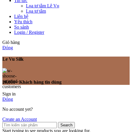
Tin tức
Lụa tơ tằm Lê Vụ
Lụa tơ tằm
Liên hệ
Yêu thích
So sánh
Login / Register
Giỏ hàng
Đóng
Le Vu Silk
20,000+ Khách hàng tin dùng
Sign in
Đóng
No account yet?
Create an Account
Search
Start typing to see products you are looking for.