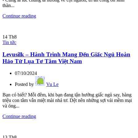
thàn...
Continue reading
14
Th8
Tin tức
Levusilk – Hành Trình Mang Đến Giấc Ngủ Hoàn
Hảo Từ Lụa Tơ Tằm Việt Nam
07/10/2024
Posted by
Vu Le
Bạn có biết? Mỗi đêm, khi bạn đang tận hưởng giấc ngủ say, hàng
triệu con tằm vẫn miệt mài nhả tơ. Dệt nên những sợi vải mềm mại
và óng...
Continue reading
13
Th8