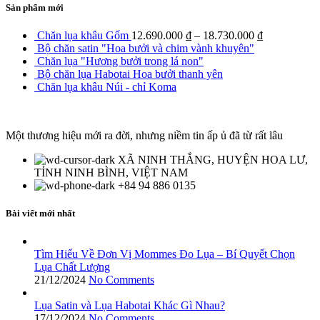
Sản phẩm mới
Chăn lụa khâu Gốm
12.690.000
₫
–
18.730.000
₫
Bộ chăn satin "Hoa bưởi và chim vành khuyên"
Chăn lụa "Hương bưởi trong lá non"
Bộ chăn lụa Habotai Hoa bưởi thanh yên
Chăn lụa khâu Núi - chỉ Koma
Một thương hiệu mới ra đời, nhưng niềm tin ấp ủ đã từ rất lâu
XÃ NINH THẮNG, HUYỆN HOA LƯ,
TỈNH NINH BÌNH, VIỆT NAM
+84 94 886 0135
Bài viết mới nhất
Tìm Hiểu Về Đơn Vị Mommes Đo Lụa – Bí Quyết Chọn
Lụa Chất Lượng
21/12/2024
No Comments
Lụa Satin và Lụa Habotai Khác Gì Nhau?
17/12/2024
No Comments