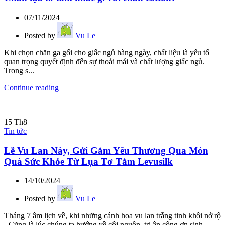
07/11/2024
Posted by
Vu Le
Khi chọn chăn ga gối cho giấc ngủ hàng ngày, chất liệu là yếu tố
quan trọng quyết định đến sự thoải mái và chất lượng giấc ngủ.
Trong s...
Continue reading
15
Th8
Tin tức
Lễ Vu Lan Này, Gửi Gắm Yêu Thương Qua Món
Quà Sức Khỏe Từ Lụa Tơ Tằm Levusilk
14/10/2024
Posted by
Vu Le
Tháng 7 âm lịch về, khi những cánh hoa vu lan trắng tinh khôi nở rộ
- Cũng là lúc chúng ta hướng về cội nguồn, tri ân công ơn sinh