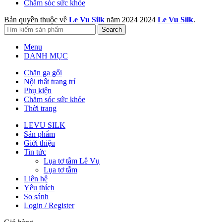
Chăm sóc sức khỏe
Bản quyền thuộc về
Le Vu Silk
năm 2024
2024
Le Vu Silk
.
Search
Menu
DANH MỤC
Chăn ga gối
Nội thất trang trí
Phụ kiện
Chăm sóc sức khỏe
Thời trang
LEVU SILK
Sản phẩm
Giới thiệu
Tin tức
Lụa tơ tằm Lê Vụ
Lụa tơ tằm
Liên hệ
Yêu thích
So sánh
Login / Register