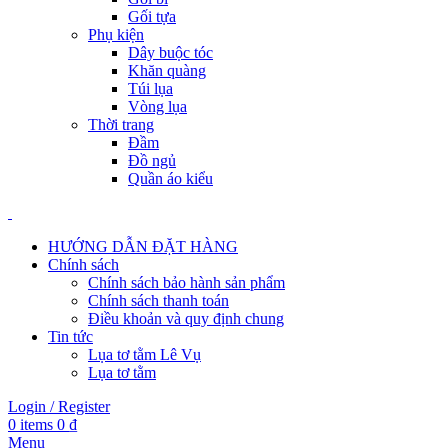
Gối tựa
Phụ kiện
Dây buộc tóc
Khăn quàng
Túi lụa
Vòng lụa
Thời trang
Đầm
Đồ ngủ
Quần áo kiểu
HƯỚNG DẪN ĐẶT HÀNG
Chính sách
Chính sách bảo hành sản phẩm
Chính sách thanh toán
Điều khoản và quy định chung
Tin tức
Lụa tơ tằm Lê Vụ
Lụa tơ tằm
Login / Register
0
items
0
₫
Menu