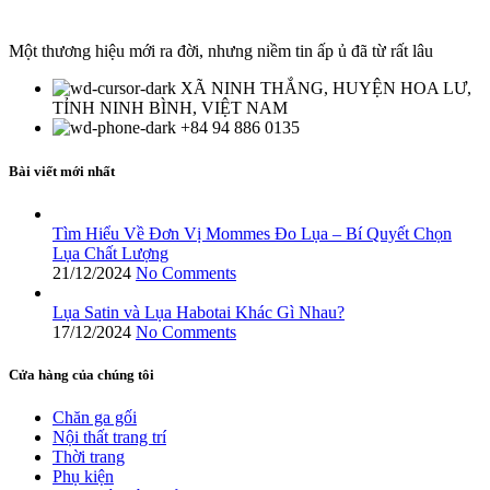
Một thương hiệu mới ra đời, nhưng niềm tin ấp ủ đã từ rất lâu
XÃ NINH THẮNG, HUYỆN HOA LƯ,
TỈNH NINH BÌNH, VIỆT NAM
+84 94 886 0135
Bài viết mới nhất
Tìm Hiểu Về Đơn Vị Mommes Đo Lụa – Bí Quyết Chọn
Lụa Chất Lượng
21/12/2024
No Comments
Lụa Satin và Lụa Habotai Khác Gì Nhau?
17/12/2024
No Comments
Cửa hàng của chúng tôi
Chăn ga gối
Nội thất trang trí
Thời trang
Phụ kiện