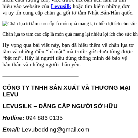
hiểu vào website của
Levusilk
hoặc tìm kiếm những đơn
vị uy tín cung cấp chăn ga gối tơ tằm Nhật Bản/Hàn quốc.
Chăn lụa tơ tằm cao cấp là món quà mang lại nhiều lợi ích cho sức k
Hy vọng qua bài viết này, bạn đã hiểu thêm về chăn lụa tơ
tằm và những điều “bí mật” mà trước giờ chưa từng được
“bật mí”. Hãy là người tiêu dùng thông minh để bảo vệ
bản thân và những người thân yêu.
—————————————
CÔNG TY TNHH SẢN XUẤT VÀ THƯƠNG MẠI
LEVU
LEVUSILK – ĐẲNG CẤP NGƯỜI SỞ HỮU
Hotline:
094 886 0135
Email:
Levubedding@gmail.com