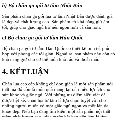
b) Bộ chăn ga gối tơ tằm Nhật Bản
Sản phẩm chăn ga gối lụa tơ tằm Nhật Bản được đánh giá
là đẹp và chất lượng cao. Sản phẩm có khả năng giữ ấm
tốt, giúp cho giấc ngủ trở nên ngon hơn và sâu hơn.
c) Bộ chăn ga gối tơ tằm Hàn Quốc
Bộ chăn ga gối tơ tằm Hàn Quốc có thiết kế tinh tế, phù
hợp với phong các tối giản. Ngoài ra, sản phẩm này còn có
khả năng giữ cho cơ thể luôn khô ráo và thoải mái.
4. KẾT LUẬN
Chăn lụa cao cấp không chỉ đơn giản là một sản phẩm nội
thất mà đó còn là món quà mang lại rất nhiều lợi ích cho
sức khỏe và giấc ngủ. Với những ưu điểm siêu việt đã
được liệt kê, chăn lụa tơ tằm là lựa chọn tuyệt vời cho
những người muốn có một giấc ngủ ngon và một làn da
khỏe đẹp. Nếu bạn đang tìm kiếm một sản phẩm nội thất
mềm chất lượng cao, việc trước hết bạn nên làm là tìm