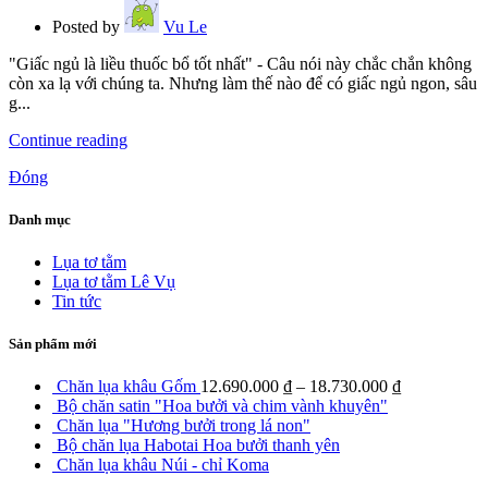
Posted by
Vu Le
"Giấc ngủ là liều thuốc bổ tốt nhất" - Câu nói này chắc chắn không
còn xa lạ với chúng ta. Nhưng làm thế nào để có giấc ngủ ngon, sâu
g...
Continue reading
Đóng
Danh mục
Lụa tơ tằm
Lụa tơ tằm Lê Vụ
Tin tức
Sản phẩm mới
Chăn lụa khâu Gốm
12.690.000
₫
–
18.730.000
₫
Bộ chăn satin "Hoa bưởi và chim vành khuyên"
Chăn lụa "Hương bưởi trong lá non"
Bộ chăn lụa Habotai Hoa bưởi thanh yên
Chăn lụa khâu Núi - chỉ Koma