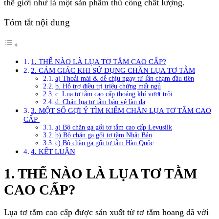
thế giới như là một sản phẩm thủ công chất lượng.
Tóm tắt nội dung
1. THẾ NÀO LÀ LỤA TƠ TẰM CAO CẤP?
2. CẢM GIÁC KHI SỬ DỤNG CHĂN LỤA TƠ TẰM
a) Thoải mái & dễ chịu ngay từ lần chạm đầu tiên
b. Hỗ trợ điều trị triệu chứng mất ngủ
c. Lụa tơ tằm cao cấp thoáng khí vượt trội
d. Chăn lụa tơ tằm bảo vệ làn da
3. MỘT SỐ GỢI Ý TÌM KIẾM CHĂN LỤA TƠ TẰM CAO
CẤP
a) Bộ chăn ga gối tơ tằm cao cấp Levusilk
b) Bộ chăn ga gối tơ tằm Nhật Bản
c) Bộ chăn ga gối tơ tằm Hàn Quốc
4. KẾT LUẬN
1. THẾ NÀO LÀ LỤA TƠ TẰM
CAO CẤP?
Lụa tơ tằm cao cấp được sản xuất từ tơ tằm hoang dã với