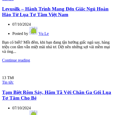
Levusilk – Hành Trình Mang Đến Giấc Ngủ Hoàn
Hảo Từ Lụa Tơ Tằm Việt Nam
07/10/2024
Posted by
Vu Le
Bạn có biết? Mỗi đêm, khi bạn đang tận hưởng giấc ngủ say, hàng
triệu con tằm vẫn miệt mài nhả tơ. Dệt nên những sợi vải mềm mại
và óng...
Continue reading
13
Th8
Tin tức
Tạm Biệt Rôm Sảy, Hăm Tã Với Chăn Ga Gối Lụa
Tơ Tằm Cho Bé
07/10/2024