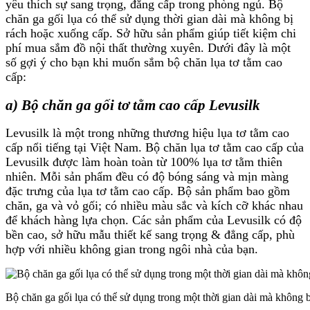
yêu thích sự sang trọng, đẳng cấp trong phòng ngủ. Bộ
chăn ga gối lụa có thể sử dụng thời gian dài mà không bị
rách hoặc xuống cấp. Sở hữu sản phẩm giúp tiết kiệm chi
phí mua sắm đồ nội thất thường xuyên. Dưới đây là một
số gợi ý cho bạn khi muốn sắm bộ chăn lụa tơ tằm cao
cấp:
a) Bộ chăn ga gối tơ tằm cao cấp Levusilk
Levusilk là một trong những thương hiệu lụa tơ tằm cao
cấp nổi tiếng tại Việt Nam. Bộ chăn lụa tơ tằm cao cấp của
Levusilk được làm hoàn toàn từ 100% lụa tơ tằm thiên
nhiên. Mỗi sản phẩm đều có độ bóng sáng và mịn màng
đặc trưng của lụa tơ tằm cao cấp. Bộ sản phẩm bao gồm
chăn, ga và vỏ gối; có nhiều màu sắc và kích cỡ khác nhau
để khách hàng lựa chọn. Các sản phẩm của Levusilk có độ
bền cao, sở hữu mẫu thiết kế sang trọng & đẳng cấp, phù
hợp với nhiều không gian trong ngôi nhà của bạn.
Bộ chăn ga gối lụa có thể sử dụng trong một thời gian dài mà không 