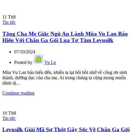
11
Th8
Tin tức
Tặng Cha Mẹ Giấc Ngủ An Lành Mùa Vu Lan Báo
Hiếu Với Chăn Ga Gối Lụa Tơ Tằm Levusilk
07/10/2024
Posted by
Vu Le
Mùa Vu Lan báo hiếu đến, khiến ta lại bồi hồi nhớ về công ơn sinh
thành, dưỡng dục của cha mẹ. Ai trong chúng ta cũng mong muốn
dành tặ...
Continue reading
10
Th8
Tin tức
Levusilk Giải Mã Sự Thật Gây Sốc Về Chăn Ga Gối