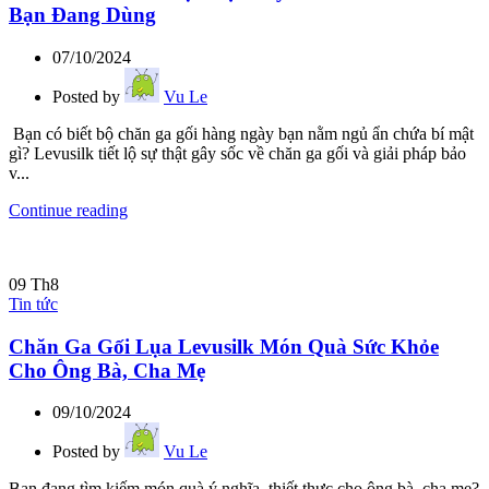
Bạn Đang Dùng
07/10/2024
Posted by
Vu Le
Bạn có biết bộ chăn ga gối hàng ngày bạn nằm ngủ ẩn chứa bí mật
gì? Levusilk tiết lộ sự thật gây sốc về chăn ga gối và giải pháp bảo
v...
Continue reading
09
Th8
Tin tức
Chăn Ga Gối Lụa Levusilk Món Quà Sức Khỏe
Cho Ông Bà, Cha Mẹ
09/10/2024
Posted by
Vu Le
Bạn đang tìm kiếm món quà ý nghĩa, thiết thực cho ông bà, cha mẹ?