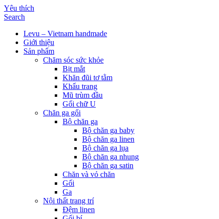
Yêu thích
Search
Levu – Vietnam handmade
Giới thiệu
Sản phẩm
Chăm sóc sức khỏe
Bịt mắt
Khăn đũi tơ tằm
Khẩu trang
Mũ trùm đầu
Gối chữ U
Chăn ga gối
Bộ chăn ga
Bộ chăn ga baby
Bộ chăn ga linen
Bộ chăn ga lụa
Bộ chăn ga nhung
Bộ chăn ga satin
Chăn và vỏ chăn
Gối
Ga
Nội thất trang trí
Đệm linen
Gối bí