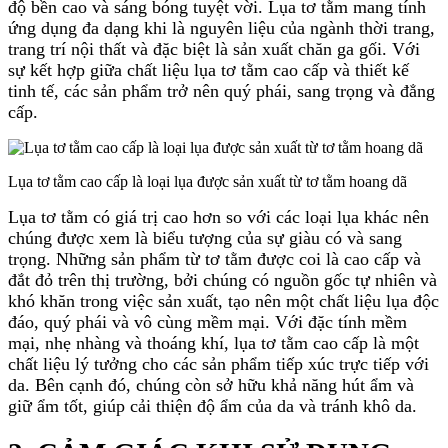
độ bền cao và sáng bóng tuyệt vời. Lụa tơ tằm mang tính
ứng dụng đa dạng khi là nguyên liệu của ngành thời trang,
trang trí nội thất và đặc biệt là sản xuất chăn ga gối. Với
sự kết hợp giữa chất liệu lụa tơ tằm cao cấp và thiết kế
tinh tế, các sản phẩm trở nên quý phái, sang trọng và đẳng
cấp.
Lụa tơ tằm cao cấp là loại lụa được sản xuất từ tơ tằm hoang dã
Lụa tơ tằm có giá trị cao hơn so với các loại lụa khác nên
chúng được xem là biểu tượng của sự giàu có và sang
trọng. Những sản phẩm từ tơ tằm được coi là cao cấp và
đắt đỏ trên thị trường, bởi chúng có nguồn gốc tự nhiên và
khó khăn trong việc sản xuất, tạo nên một chất liệu lụa độc
đáo, quý phái và vô cùng mềm mại. Với đặc tính mềm
mại, nhẹ nhàng và thoáng khí, lụa tơ tằm cao cấp là một
chất liệu lý tưởng cho các sản phẩm tiếp xúc trực tiếp với
da. Bên cạnh đó, chúng còn sở hữu khả năng hút ẩm và
giữ ẩm tốt, giúp cải thiện độ ẩm của da và tránh khô da.