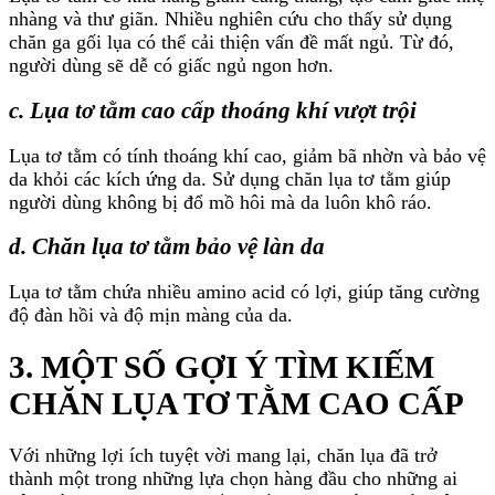
nhàng và thư giãn. Nhiều nghiên cứu cho thấy sử dụng
chăn ga gối lụa có thể cải thiện vấn đề mất ngủ. Từ đó,
người dùng sẽ dễ có giấc ngủ ngon hơn.
c. Lụa tơ tằm cao cấp thoáng khí vượt trội
Lụa tơ tằm có tính thoáng khí cao, giảm bã nhờn và bảo vệ
da khỏi các kích ứng da. Sử dụng chăn lụa tơ tằm giúp
người dùng không bị đổ mồ hôi mà da luôn khô ráo.
d. Chăn lụa tơ tằm bảo vệ làn da
Lụa tơ tằm chứa nhiều amino acid có lợi, giúp tăng cường
độ đàn hồi và độ mịn màng của da.
3. MỘT SỐ GỢI Ý TÌM KIẾM
CHĂN LỤA TƠ TẰM CAO CẤP
Với những lợi ích tuyệt vời mang lại, chăn lụa đã trở
thành một trong những lựa chọn hàng đầu cho những ai