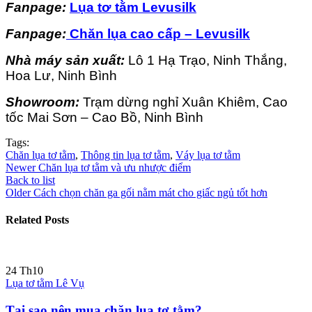
Fanpage:
Lụa tơ tằm
Levusilk
Fanpage:
Chăn lụa cao cấp – Levusilk
Nhà máy sản xuất:
Lô 1 Hạ Trạo, Ninh Thắng,
Hoa Lư, Ninh Bình
Showroom:
Trạm dừng nghỉ Xuân Khiêm, Cao
tốc Mai Sơn – Cao Bồ, Ninh Bình
Tags:
Chăn lụa tơ tằm
,
Thông tin lụa tơ tằm
,
Váy lụa tơ tằm
Newer
Chăn lụa tơ tằm và ưu nhược điểm
Back to list
Older
Cách chọn chăn ga gối nằm mát cho giấc ngủ tốt hơn
Related Posts
24
Th10
Lụa tơ tằm Lê Vụ
Tại sao nên mua chăn lụa tơ tằm?