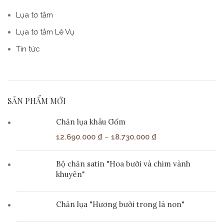
Lụa tơ tằm
Lụa tơ tằm Lê Vụ
Tin tức
SẢN PHẨM MỚI
Chăn lụa khâu Gốm
12.690.000
₫
–
18.730.000
₫
Bộ chăn satin "Hoa bưởi và chim vành
khuyên"
Chăn lụa "Hương bưởi trong lá non"