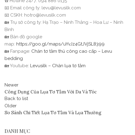
☎️ Hotline 24/7: 094 886 0135
📧 Email công ty: levu@levusilk.com
📧 CSKH: hotro@levusilk.com
🏡 Trụ sở công ty: Hạ Trạo – Ninh Thắng – Hoa Lư – Ninh
Bình
🏡 Bản đồ google
map:
https://goo.gl/maps/uYvJz4GtJVjSL8399
🏡 Fanpage:
Chăn tơ tằm thủ công cao cấp – Levu
bedding
🏡 Youtube:
Levusilk – Chăn lụa tơ tằm
Newer
Công Dụng Của Lụa Tơ Tằm Với Da Và Tóc
Back to list
Older
So Sánh Chi Tiết Lụa Tơ Tằm Và Lụa Thường
DANH MỤC