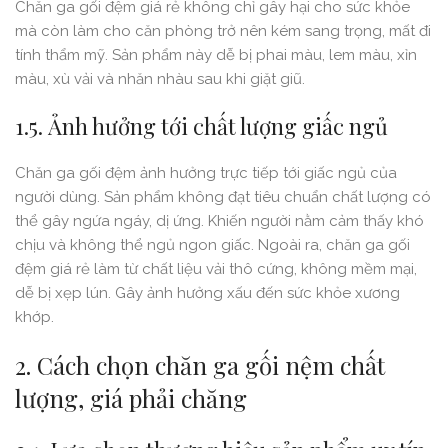
Chăn ga gối đệm giá rẻ không chỉ gây hại cho sức khỏe
mà còn làm cho căn phòng trở nên kém sang trọng, mất đi
tính thẩm mỹ. Sản phẩm này dễ bị phai màu, lem màu, xỉn
màu, xù vải và nhăn nhàu sau khi giặt giũ.
1.5. Ảnh hưởng tới chất lượng giấc ngủ
Chăn ga gối đệm ảnh hưởng trực tiếp tới giấc ngủ của
người dùng. Sản phẩm không đạt tiêu chuẩn chất lượng có
thể gây ngứa ngáy, dị ứng. Khiến người nằm cảm thấy khó
chịu và không thể ngủ ngon giấc. Ngoài ra, chăn ga gối
đệm giá rẻ làm từ chất liệu vải thô cứng, không mềm mại,
dễ bị xẹp lún. Gây ảnh hưởng xấu đến sức khỏe xương
khớp.
2. Cách chọn chăn ga gối nệm chất
lượng, giá phải chăng