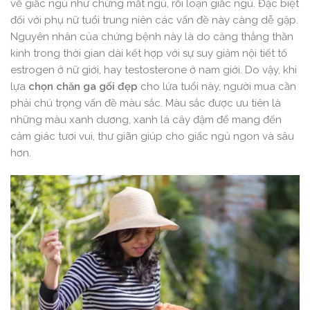
về giấc ngủ như chứng mất ngủ, rối loạn giấc ngủ. Đặc biệt
đối với phụ nữ tuổi trung niên các vấn đề này càng dễ gặp.
Nguyên nhân của chứng bệnh này là do căng thẳng thần
kinh trong thời gian dài kết hợp với sự suy giảm nội tiết tố
estrogen ở nữ giới, hay testosterone ở nam giới. Do vậy, khi
lựa
chọn chăn ga gối đẹp
cho lứa tuổi này, người mua cần
phải chú trọng vấn đề màu sắc. Màu sắc được ưu tiên là
những màu xanh dương, xanh lá cây đậm để mang đến
cảm giác tươi vui, thư giãn giúp cho giấc ngủ ngon và sâu
hơn.