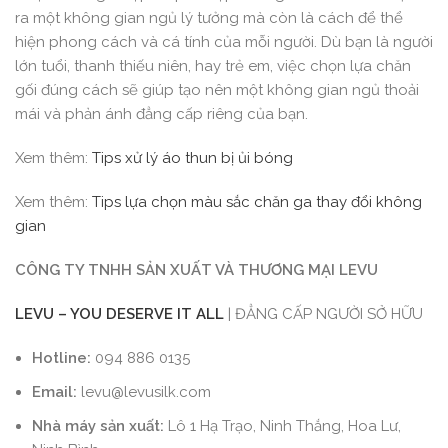
ra một không gian ngủ lý tưởng mà còn là cách để thể
hiện phong cách và cá tính của mỗi người. Dù bạn là người
lớn tuổi, thanh thiếu niên, hay trẻ em, việc chọn lựa chăn
gối đúng cách sẽ giúp tạo nên một không gian ngủ thoải
mái và phản ánh đẳng cấp riêng của bạn.
Xem thêm:
Tips xử lý áo thun bị ủi bóng
Xem thêm:
Tips lựa chọn màu sắc chăn ga thay đổi không
gian
CÔNG TY TNHH SẢN
XUẤT
VÀ THƯƠNG MẠI LEVU
LEVU – YOU DESERVE
IT
ALL
| ĐẲNG CẤP NGƯỜI SỞ HỮU
Hotline:
094 886 0135
Email:
levu@levusilk.com
Nhà máy sản xuất:
Lô 1 Hạ Trạo, Ninh Thắng, Hoa Lư,