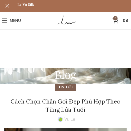
Le Vu Silk
0
MENU
0
₫
Blog
TIN TỨC
Cách Chọn Chăn Gối Đẹp Phù Hợp Theo
Từng Lứa Tuổi
Vu Le