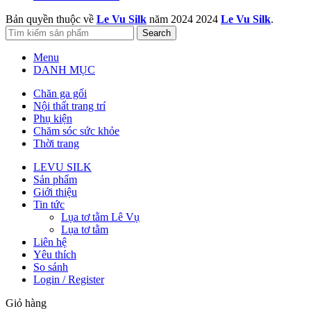
Bản quyền thuộc về
Le Vu Silk
năm 2024
2024
Le Vu Silk
.
Search
Menu
DANH MỤC
Chăn ga gối
Nội thất trang trí
Phụ kiện
Chăm sóc sức khỏe
Thời trang
LEVU SILK
Sản phẩm
Giới thiệu
Tin tức
Lụa tơ tằm Lê Vụ
Lụa tơ tằm
Liên hệ
Yêu thích
So sánh
Login / Register
Giỏ hàng