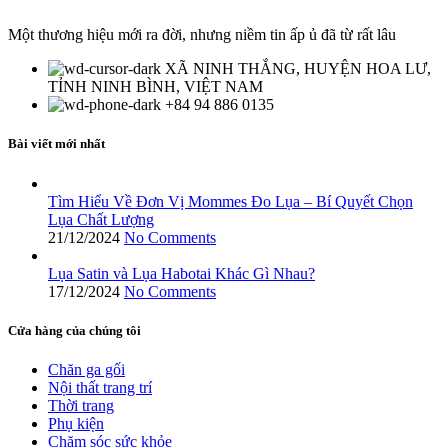
Một thương hiệu mới ra đời, nhưng niềm tin ấp ủ đã từ rất lâu
XÃ NINH THẮNG, HUYỆN HOA LƯ,
TỈNH NINH BÌNH, VIỆT NAM
+84 94 886 0135
Bài viết mới nhất
Tìm Hiểu Về Đơn Vị Mommes Đo Lụa – Bí Quyết Chọn
Lụa Chất Lượng
21/12/2024
No Comments
Lụa Satin và Lụa Habotai Khác Gì Nhau?
17/12/2024
No Comments
Cửa hàng của chúng tôi
Chăn ga gối
Nội thất trang trí
Thời trang
Phụ kiện
Chăm sóc sức khỏe