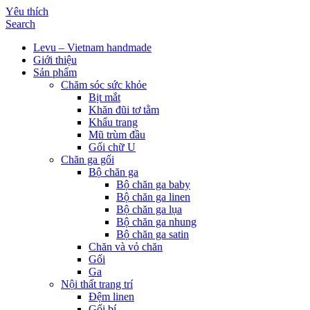
Yêu thích
Search
Levu – Vietnam handmade
Giới thiệu
Sản phẩm
Chăm sóc sức khỏe
Bịt mắt
Khăn đũi tơ tằm
Khẩu trang
Mũ trùm đầu
Gối chữ U
Chăn ga gối
Bộ chăn ga
Bộ chăn ga baby
Bộ chăn ga linen
Bộ chăn ga lụa
Bộ chăn ga nhung
Bộ chăn ga satin
Chăn và vỏ chăn
Gối
Ga
Nội thất trang trí
Đệm linen
Gối bí