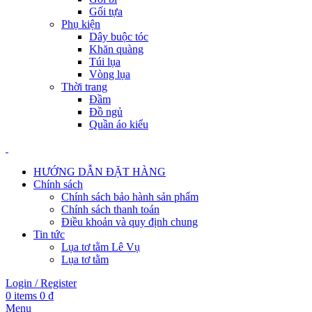
Gối tựa
Phụ kiện
Dây buộc tóc
Khăn quàng
Túi lụa
Vòng lụa
Thời trang
Đầm
Đồ ngủ
Quần áo kiểu
HƯỚNG DẪN ĐẶT HÀNG
Chính sách
Chính sách bảo hành sản phẩm
Chính sách thanh toán
Điều khoản và quy định chung
Tin tức
Lụa tơ tằm Lê Vụ
Lụa tơ tằm
Login / Register
0
items
0
₫
Menu