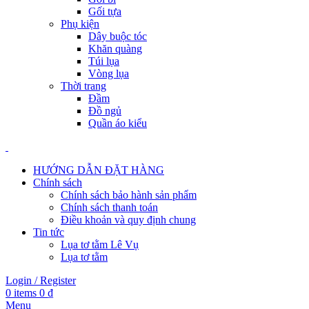
Gối tựa
Phụ kiện
Dây buộc tóc
Khăn quàng
Túi lụa
Vòng lụa
Thời trang
Đầm
Đồ ngủ
Quần áo kiểu
HƯỚNG DẪN ĐẶT HÀNG
Chính sách
Chính sách bảo hành sản phẩm
Chính sách thanh toán
Điều khoản và quy định chung
Tin tức
Lụa tơ tằm Lê Vụ
Lụa tơ tằm
Login / Register
0
items
0
₫
Menu