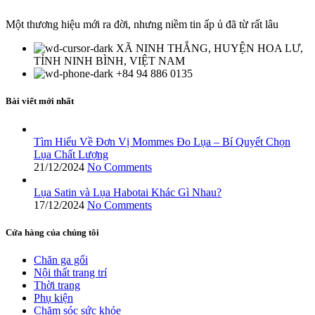
Một thương hiệu mới ra đời, nhưng niềm tin ấp ủ đã từ rất lâu
XÃ NINH THẮNG, HUYỆN HOA LƯ,
TỈNH NINH BÌNH, VIỆT NAM
+84 94 886 0135
Bài viết mới nhất
Tìm Hiểu Về Đơn Vị Mommes Đo Lụa – Bí Quyết Chọn
Lụa Chất Lượng
21/12/2024
No Comments
Lụa Satin và Lụa Habotai Khác Gì Nhau?
17/12/2024
No Comments
Cửa hàng của chúng tôi
Chăn ga gối
Nội thất trang trí
Thời trang
Phụ kiện
Chăm sóc sức khỏe