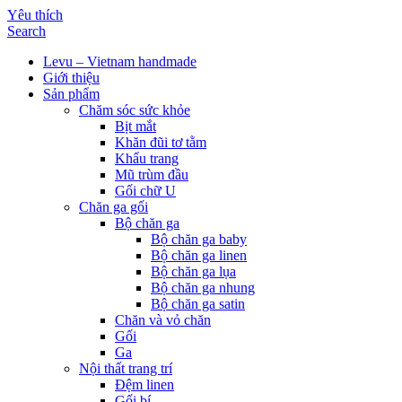
Yêu thích
Search
Levu – Vietnam handmade
Giới thiệu
Sản phẩm
Chăm sóc sức khỏe
Bịt mắt
Khăn đũi tơ tằm
Khẩu trang
Mũ trùm đầu
Gối chữ U
Chăn ga gối
Bộ chăn ga
Bộ chăn ga baby
Bộ chăn ga linen
Bộ chăn ga lụa
Bộ chăn ga nhung
Bộ chăn ga satin
Chăn và vỏ chăn
Gối
Ga
Nội thất trang trí
Đệm linen
Gối bí