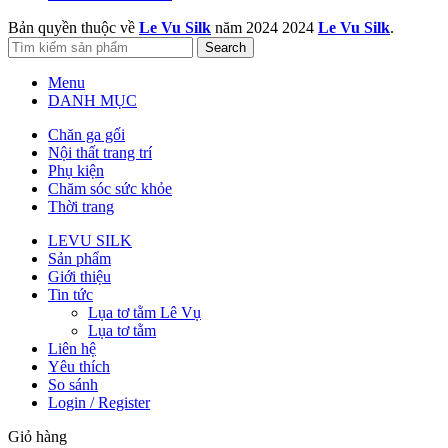
Bản quyền thuộc về
Le Vu Silk
năm 2024
2024
Le Vu Silk
.
Search
Menu
DANH MỤC
Chăn ga gối
Nội thất trang trí
Phụ kiện
Chăm sóc sức khỏe
Thời trang
LEVU SILK
Sản phẩm
Giới thiệu
Tin tức
Lụa tơ tằm Lê Vụ
Lụa tơ tằm
Liên hệ
Yêu thích
So sánh
Login / Register
Giỏ hàng