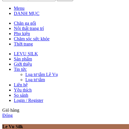
Menu
DANH MỤC
Chăn ga gối
Nội thất trang trí
Phụ kiện
Chăm sóc sức khỏe
Thời trang
LEVU SILK
Sản phẩm
Giới thiệu
Tin tức
Lụa tơ tằm Lê Vụ
Lụa tơ tằm
Liên hệ
Yêu thích
So sánh
Login / Register
Giỏ hàng
Đóng
Le Vu Silk