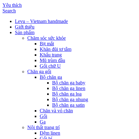
Yêu thích
Search
Levu – Vietnam handmade
Giới thiệu
Sản phẩm
Chăm sóc sức khỏe
Bịt mắt
Khăn đũi tơ tằm
Khẩu trang
Mũ trùm đầu
Gối chữ U
Chăn ga gối
Bộ chăn ga
Bộ chăn ga baby
Bộ chăn ga linen
Bộ chăn ga lụa
Bộ chăn ga nhung
Bộ chăn ga satin
Chăn và vỏ chăn
Gối
Ga
Nội thất trang trí
Đệm linen
Gối bí