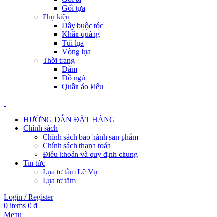
Gối tựa
Phụ kiện
Dây buộc tóc
Khăn quàng
Túi lụa
Vòng lụa
Thời trang
Đầm
Đồ ngủ
Quần áo kiểu
HƯỚNG DẪN ĐẶT HÀNG
Chính sách
Chính sách bảo hành sản phẩm
Chính sách thanh toán
Điều khoản và quy định chung
Tin tức
Lụa tơ tằm Lê Vụ
Lụa tơ tằm
Login / Register
0
items
0
₫
Menu