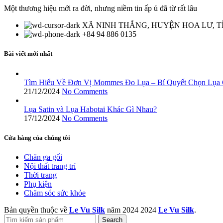
Một thương hiệu mới ra đời, nhưng niềm tin ấp ủ đã từ rất lâu
XÃ NINH THẮNG, HUYỆN HOA LƯ, T
+84 94 886 0135
Bài viết mới nhất
Tìm Hiểu Về Đơn Vị Mommes Đo Lụa – Bí Quyết Chọn Lụa 
21/12/2024
No Comments
Lụa Satin và Lụa Habotai Khác Gì Nhau?
17/12/2024
No Comments
Cửa hàng của chúng tôi
Chăn ga gối
Nội thất trang trí
Thời trang
Phụ kiện
Chăm sóc sức khỏe
Bản quyền thuộc về
Le Vu Silk
năm 2024
2024
Le Vu Silk
.
Search