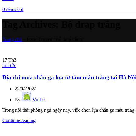
0
items
0
₫
Tag Archives: Bộ drap trắng
Trang chủ
»
Posts Tagged "Bộ drap trắng"
17
Th3
Tin tức
Địa chỉ mua chăn ga lụa tơ tằm màu trắng tại Hà Nộ
22/04/2024
By
Vu Le
Trong nội thất phòng ngủ ngày nay, việc chọn lựa chăn ga màu trắng nga
Continue reading