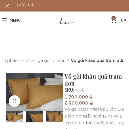
Le Vu Silk
0
MENU
0
₫
Sản phẩm
Chăn ga gối
Gối
Vỏ gối khâu quả trám đơn
Vỏ gối khâu quả trám
đơn
SKU:
N/A
1.700.000
₫
–
Bấm để phóng to ảnh
2.500.000
₫
Vỏ gối được thiết kế 2 lớp lụa,
2 lớp bông D-seal 1.5oz và 2
lớp lót cotton 100%, khâu tay