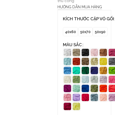
thủ công
HƯỚNG DẪN MUA HÀNG
KÍCH THƯỚC CẶP VỎ GỐI
40x60
50x70
50x90
MÀU SẮC