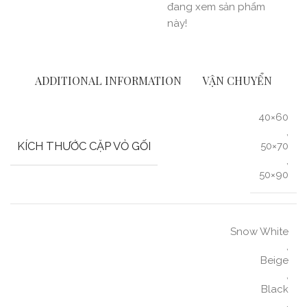
đang xem sản phẩm
này!
ADDITIONAL INFORMATION
VẬN CHUYỂN
40×60
,
KÍCH THƯỚC CẶP VỎ GỐI
50×70
,
50×90
Snow White
,
Beige
,
Black
,