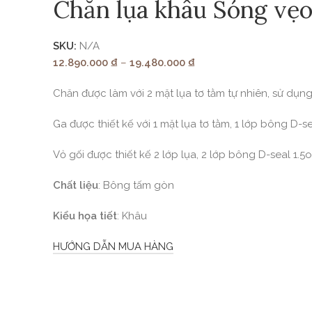
Chăn lụa khâu Sóng vẹ
SKU:
N/A
12.890.000
₫
–
19.480.000
₫
Chăn được làm với 2 mặt lụa tơ tằm tự nhiên, sử dụ
Ga được thiết kế với 1 mặt lụa tơ tằm, 1 lớp bông D-s
Vỏ gối được thiết kế 2 lớp lụa, 2 lớp bông D-seal 1.5
Chất liệu
: Bông tấm gòn
Kiểu họa tiết
: Khâu
HƯỚNG DẪN MUA HÀNG