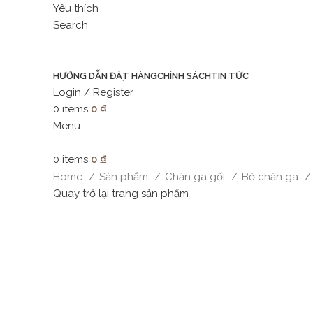
Yêu thích
Search
HƯỚNG DẪN ĐẶT HÀNG
CHÍNH SÁCH
TIN TỨC
Login / Register
0
items
0
₫
Menu
0
items
0
₫
Home
Sản phẩm
Chăn ga gối
Bộ chăn ga
Quay trở lại trang sản phẩm