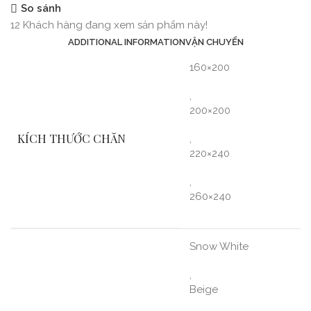
So sánh
12
Khách hàng đang xem sản phẩm này!
ADDITIONAL INFORMATION
VẬN CHUYỂN
160×200
,
200×200
KÍCH THƯỚC CHĂN
,
220×240
,
260×240
Snow White
,
Beige