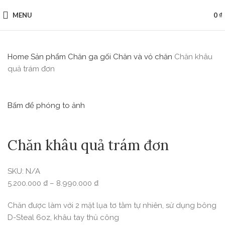
MENU
0
₫
Home
Sản phẩm
Chăn ga gối
Chăn và vỏ chăn
Chăn khâu
quả trám đơn
Bấm để phóng to ảnh
Chăn khâu quả trám đơn
SKU:
N/A
5.200.000
₫
–
8.990.000
₫
Chăn được làm với 2 mặt lụa tơ tằm tự nhiên, sử dụng bông
D-Steal 6oz, khâu tay thủ công