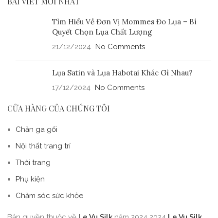
BÀI VIẾT MỚI NHẤT
Tìm Hiểu Về Đơn Vị Mommes Đo Lụa – Bí
Quyết Chọn Lụa Chất Lượng
21/12/2024
No Comments
Lụa Satin và Lụa Habotai Khác Gì Nhau?
17/12/2024
No Comments
CỬA HÀNG CỦA CHÚNG TÔI
Chăn ga gối
Nội thất trang trí
Thời trang
Phụ kiện
Chăm sóc sức khỏe
Bản quyền thuộc về
Le Vu Silk
năm 2024
2024
Le Vu Silk
.