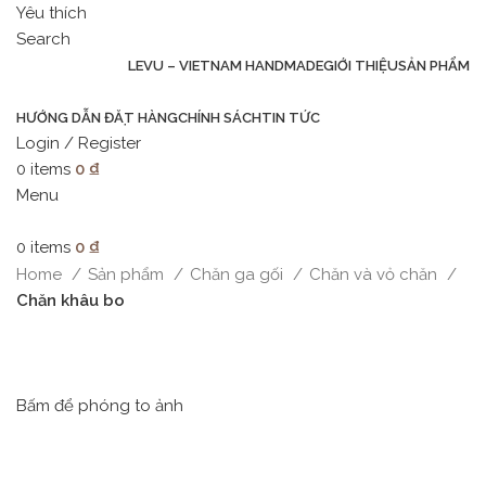
Yêu thích
Search
LEVU – VIETNAM HANDMADE
GIỚI THIỆU
SẢN PHẨM
HƯỚNG DẪN ĐẶT HÀNG
CHÍNH SÁCH
TIN TỨC
Login / Register
0
items
0
₫
Menu
0
items
0
₫
Home
Sản phẩm
Chăn ga gối
Chăn và vỏ chăn
Chăn khâu bo
Bấm để phóng to ảnh