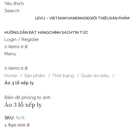
Yêu thích
Search
LEVU – VIETNAM HANDMADE
GIỚI THIỆU
SẢN PHẨM
HƯỚNG DẪN ĐẶT HÀNG
CHÍNH SÁCH
TIN TỨC
Login / Register
0
items
0
₫
Menu
0
items
0
₫
Home
Sản phẩm
Thời trang
Quần áo kiểu
Áo 3 lỗ xếp ly
Bấm để phóng to ảnh
Áo 3 lỗ xếp ly
SKU:
N/A
1.890.000
₫