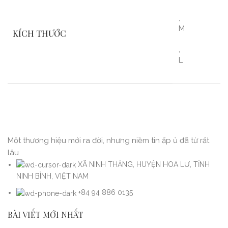
,
M
KÍCH THƯỚC
,
L
Một thương hiệu mới ra đời, nhưng niềm tin ấp ủ đã từ rất
lâu
XÃ NINH THẮNG, HUYỆN HOA LƯ, TỈNH
NINH BÌNH, VIỆT NAM
+84 94 886 0135
BÀI VIẾT MỚI NHẤT