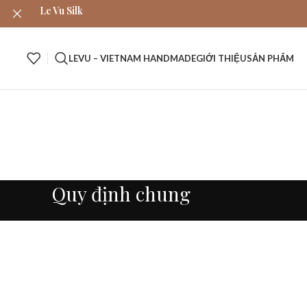
Le Vu Silk
LEVU – VIETNAM HANDMADE
GIỚI THIỆU
SẢN PHẨM
Quy định chung