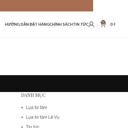
0
HƯỚNG DẪN ĐẶT HÀNG
CHÍNH SÁCH
TIN TỨC
0
₫
DANH MỤC
Lụa tơ tằm
Lụa tơ tằm Lê Vụ
Tin tức